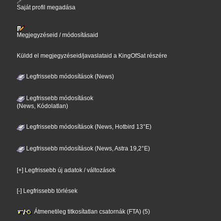
Saját profil megadása
Megjegyzéseid / módosításaid
Küldd el megjegyzéseid/javaslataid a KingOfSat részére
Legfrissebb módosítások (News)
Legfrissebb módosítások
(News, Kódolatlan)
Legfrissebb módosítások (News, Hotbird 13°E)
Legfrissebb módosítások (News, Astra 19,2°E)
[+] Legfrissebb új adatok / változások
[-] Legfrissebb törlések
Átmenetileg titkosítatlan csatornák (FTA) (5)