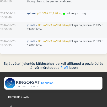
00:04:10
though has to be perfectly aligned
2017-01-18
spinner
(45.5N-9.2E,120cm)
not very strong
10:58:46
2016-03-20
jose445
(41.7600-3.36000,80cm)
? España, vitoria 11495 h
18:56:50
21600 60%
2016-03-20
jose445
(41.7600-3.36000,80cm)
? España ,vitoria 11523 h
18:55:35
12000 60%
Saját vételi jelentés küldéséhez be kell állítanod a pozíciód és
tányér méretedet a
Profi
lapon
Kezdőlap
Bemutató / GyIK