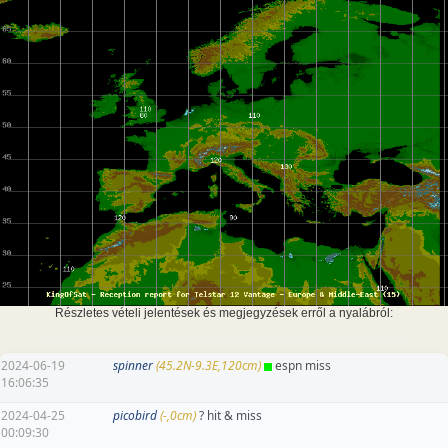
Részletes vételi jelentések és megjegyzések erről a nyalábról:
2024-06-19
spinner
(45.2N-9.3E,120cm)
espn miss
16:06:35
2024-04-25
picobird
(-,0cm)
? hit & miss
00:09:30