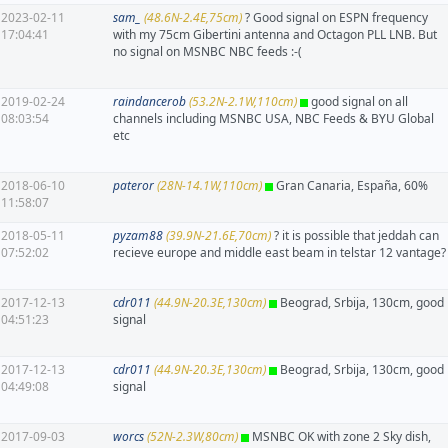
2023-02-11
sam_
(48.6N-2.4E,75cm)
? Good signal on ESPN frequency
17:04:41
with my 75cm Gibertini antenna and Octagon PLL LNB. But
no signal on MSNBC NBC feeds :-(
2019-02-24
raindancerob
(53.2N-2.1W,110cm)
good signal on all
08:03:54
channels including MSNBC USA, NBC Feeds & BYU Global
etc
2018-06-10
pateror
(28N-14.1W,110cm)
Gran Canaria, España, 60%
11:58:07
2018-05-11
pyzam88
(39.9N-21.6E,70cm)
? it is possible that jeddah can
07:52:02
recieve europe and middle east beam in telstar 12 vantage?
2017-12-13
cdr011
(44.9N-20.3E,130cm)
Beograd, Srbija, 130cm, good
04:51:23
signal
2017-12-13
cdr011
(44.9N-20.3E,130cm)
Beograd, Srbija, 130cm, good
04:49:08
signal
2017-09-03
worcs
(52N-2.3W,80cm)
MSNBC OK with zone 2 Sky dish,