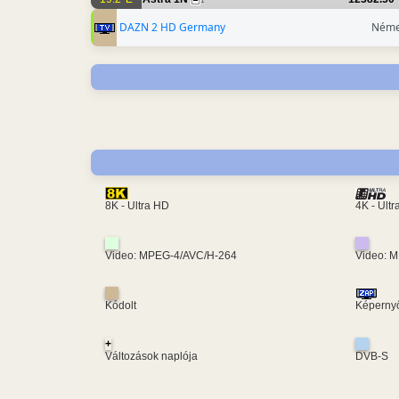
1
DAZN 2 HD Germany
Néme
4K - Ult
8K - Ultra HD
Video: MPEG-4/AVC/H-264
Video: 
Kódolt
Képernyő
+
Változások naplója
DVB-S