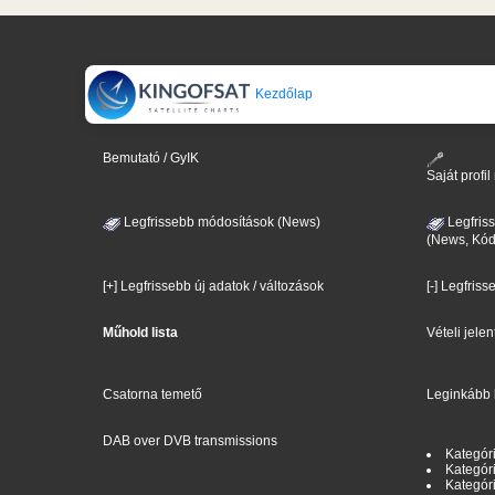
Kezdőlap
Bemutató / GyIK
Saját prof
Legfrissebb módosítások (News)
Legfris
(News, Kód
[+] Legfrissebb új adatok / változások
[-] Legfriss
Műhold lista
Vételi jele
Csatorna temető
Leginkább 
DAB over DVB transmissions
Kategóri
Kategóri
Kategóri