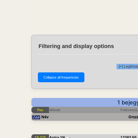
Filtering and display options
[+] Legfris
1 bejeg
Pos
Műhold
Frekvencia
Név
Orsz
19.2°E
Astra 1N
12382.50