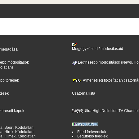
Megjegyzéseid / módosításaid
il megadása
sebb módosítások
Legfrissebb módosítások (News, Hot
olatlan)
ebb törlések
Átmenetileg titkosítatlan csatorná
ntések
Csatorna lista
keresett képek
Ultra High Definition TV Channel
a: Sport, Kódolatlan
a: Hírek, Kódolatlan
Feed frekvenciák
a: Filmek, Kódolatlan
Legutolsó feed-ek