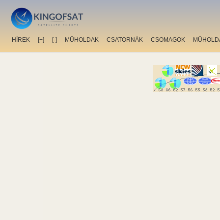
HÍREK
[+]
[-]
MŰHOLDAK
CSATORNÁK
CSOMAGOK
MŰHOLD