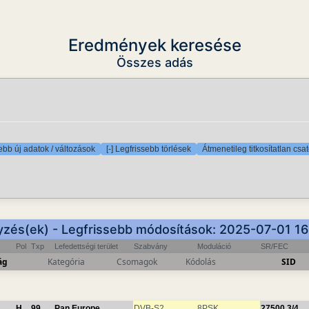
Eredmények keresése
Összes adás
sebb új adatok / változások
[-] Legfrissebb törlések
Átmenetileg titkosítatlan csa
yzés(ek) - Legfrissebb módosítások: 2025-07-01 1
Pol
Txp
Lefedettségi terület
Szabvány
Moduláció
SR/FEC
ág
Kategória
Csomagok
Kódolás
SID
H
99
Pan Europe
DVB-S2
8PSK
27500
3/4