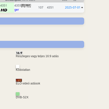
4351
4355
107
4351
2025-07-01
+
ger
Részleges vagy teljes 16:9 adás
Kódolatlan
ÉLŐ videó adások
DVB-S2X