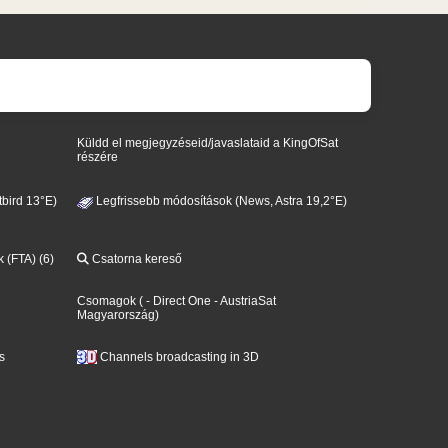
Küldd el megjegyzéseid/javaslataid a KingOfSat
részére
bird 13°E)
Legfrissebb módosítások (News, Astra 19,2°E)
k (FTA) (6)
Csatorna kereső
Csomagok
(
- Direct One
- AustriaSat
Magyarország
)
s
Channels broadcasting in 3D