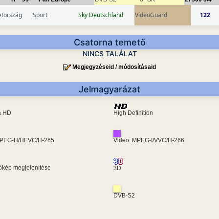
tország
Sport
Sky Deutschland
VideoGuard
122
Csatorna temető
NINCS TALÁLAT
Megjegyzéseid / módosításaid
Jelmagyarázat
ra HD
High Definition
MPEG-H/HEVC/H-265
Video: MPEG-I/VVC/H-266
kép megjelenítése
3D
DVB-S2