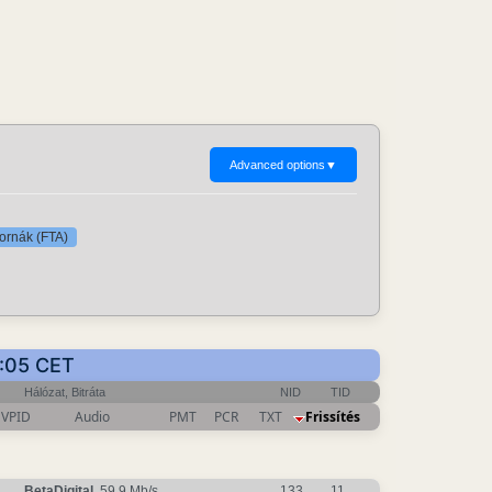
Advanced options
▼
tornák (FTA)
6:05 CET
Hálózat, Bitráta
NID
TID
VPID
Audio
PMT
PCR
TXT
Frissítés
BetaDigital
, 59.9 Mb/s
133
11