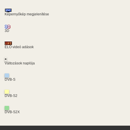
Képernyőkép megjelenítése
3D
ÉLŐ videó adások
+
Változások naplója
DVB-S
DVB-S2
DVB-S2X