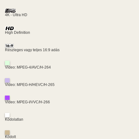
4K - Ultra HD
High Definition
Részleges vagy teljes 16:9 adás
Video: MPEG-4/AVC/H-264
Video: MPEG-H/HEVC/H-265
Video: MPEG-I/VVC/H-266
Kódolatlan
Kódolt