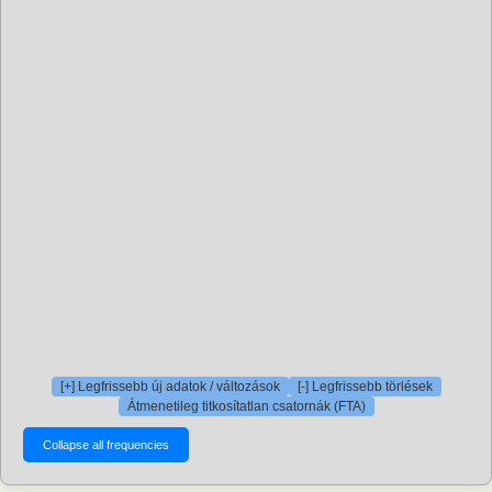
[+] Legfrissebb új adatok / változások
[-] Legfrissebb törlések
Átmenetileg titkosítatlan csatornák (FTA)