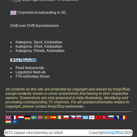
Channels broadcasting in 3D
DAB over DVB transmissions
Kategória: Sport, Kódolatlan
Kategória: Hírek, Kódolatlan
Kategória: Filmek, Kódolatlan
Feed frekvenciák
Legutolsó feed-ek
FTA műholdas fórum
All contents on this site are protected by copyright and owned by KingOfSat,
except contents shown in some screenshots that belong to their respective
owners. Screenshots are only proposed to help illustrating, identifying and
promoting corresponding TV channels. For all questions/remarks related to
copyright, please contact KingOfSat webmaster.
4972 zapper nézi jelenleg az oldalt
Copyright
KingOfSat
2026