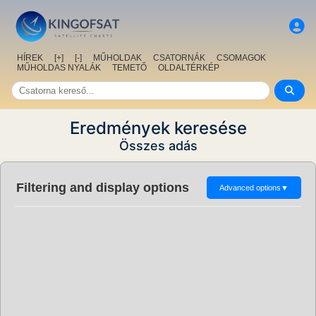
HÍREK
[+]
[-]
MŰHOLDAK
CSATORNÁK
CSOMAGOK
MŰHOLDAS NYALÁK
TEMETŐ
OLDALTÉRKÉP
Eredmények keresése
Összes adás
Filtering and display options
Advanced options
▼