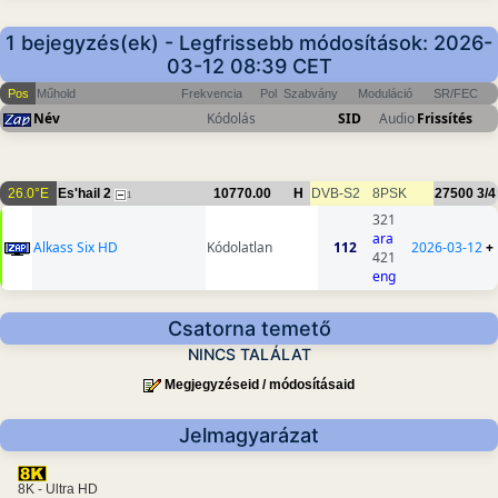
1 bejegyzés(ek) - Legfrissebb módosítások: 2026-
03-12 08:39 CET
Pos
Műhold
Frekvencia
Pol
Szabvány
Moduláció
SR/FEC
Név
Kódolás
SID
Audio
Frissítés
26.0°E
Es'hail 2
10770.00
H
DVB-S2
8PSK
27500
3/4
1
321
ara
Alkass Six HD
Kódolatlan
112
2026-03-12
+
421
eng
Csatorna temető
NINCS TALÁLAT
Megjegyzéseid / módosításaid
Jelmagyarázat
8K - Ultra HD