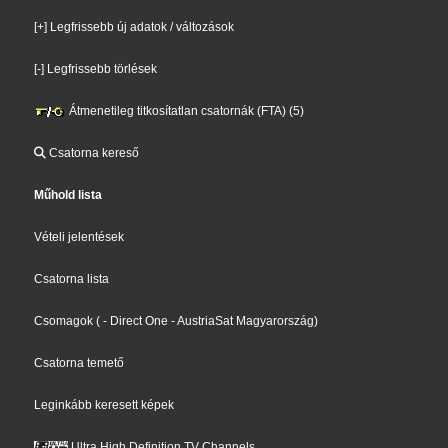
[+] Legfrissebb új adatok / változások
[-] Legfrissebb törlések
Átmenetileg titkosítatlan csatornák (FTA) (5)
Csatorna kereső
Műhold lista
Vételi jelentések
Csatorna lista
Csomagok
(
- Direct One
- AustriaSat Magyarország
)
Csatorna temető
Leginkább keresett képek
Ultra High Definition TV Channels