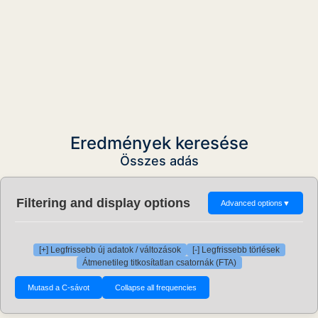
Eredmények keresése
Összes adás
Filtering and display options
Advanced options
▼
[+] Legfrissebb új adatok / változások
[-] Legfrissebb törlések
Átmenetileg titkosítatlan csatornák (FTA)