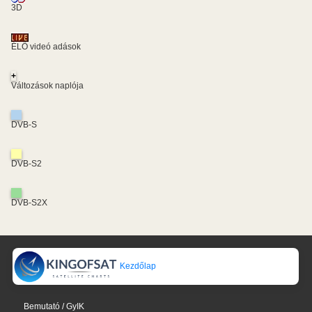
3D
ÉLŐ videó adások
+
Változások naplója
DVB-S
DVB-S2
DVB-S2X
Kezdőlap
Bemutató / GyIK