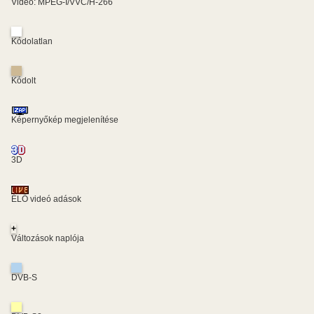
Video: MPEG-I/VVC/H-266
Kódolatlan
Kódolt
Képernyőkép megjelenítése
3D
ÉLŐ videó adások
+
Változások naplója
DVB-S