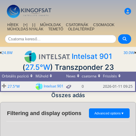
HÍREK
[+]
[-]
MŰHOLDAK
CSATORNÁK
CSOMAGOK
MŰHOLDAS NYALÁK
TEMETŐ
OLDALTÉRKÉP
24.8W
30.0W
Intelsat 901
(
27.5°W
) Transzponder 23
Orbitális pozíció
Műhold
News
csatorna
Frissítés
Intelsat 901
27.5°W
0
2026-01-11 09:25
Összes adás
Filtering and display options
Advanced options
▼