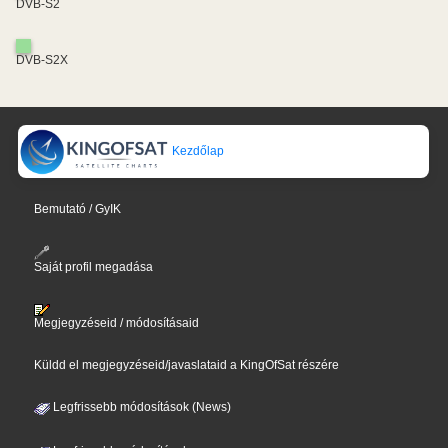
DVB-S2
DVB-S2X
Kezdőlap
Bemutató / GyIK
Saját profil megadása
Megjegyzéseid / módosításaid
Küldd el megjegyzéseid/javaslataid a KingOfSat részére
Legfrissebb módosítások (News)