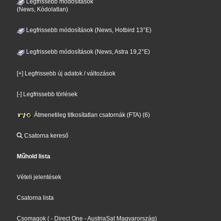
Legfrissebb módosítások
(News, Kódolatlan)
Legfrissebb módosítások (News, Hotbird 13°E)
Legfrissebb módosítások (News, Astra 19,2°E)
[+] Legfrissebb új adatok / változások
[-] Legfrissebb törlések
Átmenetileg titkosítatlan csatornák (FTA) (6)
Csatorna kereső
Műhold lista
Vételi jelentések
Csatorna lista
Csomagok
(
- Direct One
- AustriaSat Magyarország
)