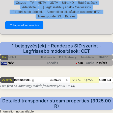
Összes
TV
HDTV
3DTV
Ultra HD
Rádió adások
Adatátvitel
[+] Legfrissebb új adatok / változások
[-] Legfrissebb törlések
Átmenetileg titkosítatlan csatornák (FTA)
Transzponder 23
Bitrates
1 bejegyzés(ek) - Rendezés SID szerint -
Legfrissebb módosítások: CET
Pos
Műhold
Frekvencia
Pol
Szabvány
Moduláció
SR/FEC
Név
Kódolás
SID
Audio
Frissítés
27.5°W
Intelsat 901
3925.00
R
DVB-S2
QPSK
5880
3/4
Eseti feed-ek, adat vagy inaktív frekvencia
(2020-10-14)
Detailed transponder stream properties (3925.00
R)
Information not available