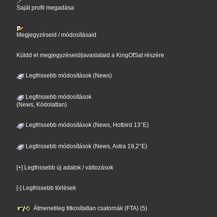
Saját profil megadása
Megjegyzéseid / módosításaid
Küldd el megjegyzéseid/javaslataid a KingOfSat részére
Legfrissebb módosítások (News)
Legfrissebb módosítások
(News, Kódolatlan)
Legfrissebb módosítások (News, Hotbird 13°E)
Legfrissebb módosítások (News, Astra 19,2°E)
[+] Legfrissebb új adatok / változások
[-] Legfrissebb törlések
Átmenetileg titkosítatlan csatornák (FTA) (5)