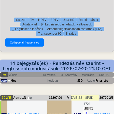
Összes
TV
HDTV
3DTV
Ultra HD
Rádió adások
Adatátvitel
[+] Legfrissebb új adatok / változások
[-] Legfrissebb törlések
Átmenetileg titkosítatlan csatornák (FTA)
Transzponder 90
Bitrates
14 bejegyzés(ek) - Rendezés név szerint -
Legfrissebb módosítások: 2026-07-20 21:10 CET
Pos
Műhold
Frekvencia
Pol
Szabvány
Moduláció
SR/FEC
Név
Kódolás
SID
Audio
Frissítés
19.2°E
Astra 1N
12207.00
V
DVB-S2
8PSK
29700
2/3
14
1721
fra