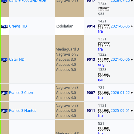
Canal+ Foot UHD HDR
Nagravision 3
9017
2026-07-20
+
1722
qaa
1421
CNews HD
Kódolatlan
9014
2021-06-06
+
fra
1321
Mediaguard 3
fra
Nagravision 3
1322
CStar HD
Viaccess 3.0
9013
2021-06-06
+
Viaccess 4.0
eng
Viaccess 5.0
1323
qad
Nagravision 3
721
France 3 Caen
Viaccess 3.0
9007
2026-01-22
+
Viaccess 4.0
fra
Nagravision 3
1121
France 3 Nantes
Viaccess 3.0
9011
2025-09-01
+
Viaccess 4.0
fra
821
Mediaguard 3
fra