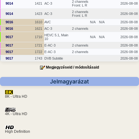
2 channels
9014
1421
AC-3
2026-08-08
Front: L R
2 channels
9014
1423
AC-3
2026-08-08
Front: L R
9016
1610
AVC
N/A
N/A
2026-08-08
9016
1621
AC-3
2 channels
2026-08-08
HEVC 5.1, Main
9017
1710
N/A
N/A
2026-08-08
10
9017
1721
E-AC-3
2 channels
2026-08-08
9017
1722
E-AC-3
2 channels
2026-08-08
9017
1743
DVB Subtitle
2026-08-08
Megjegyzéseid / módosításaid
Jelmagyarázat
8K - Ultra HD
4K - Ultra HD
High Definition