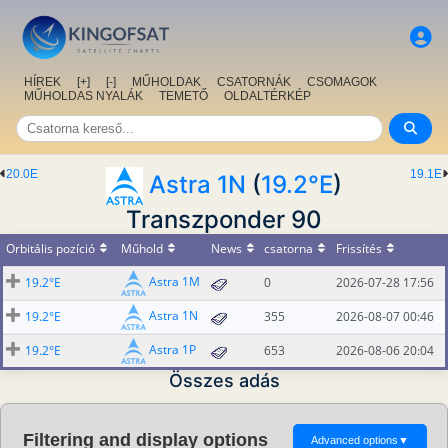
HÍREK
[+]
[-]
MŰHOLDAK
CSATORNÁK
CSOMAGOK
MŰHOLDAS NYALÁK
TEMETŐ
OLDALTÉRKÉP
20.0E
19.1E
Astra 1N
(
19.2°E
)
Transzponder 90
Orbitális pozíció
Műhold
News
csatorna
Frissítés
Astra 1M
19.2°E
0
2026-07-28 17:56
Astra 1N
19.2°E
355
2026-08-07 00:46
Astra 1P
19.2°E
653
2026-08-06 20:04
Összes adás
Filtering and display options
Advanced options
▼