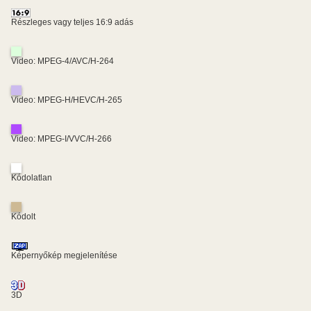
Részleges vagy teljes 16:9 adás
Video: MPEG-4/AVC/H-264
Video: MPEG-H/HEVC/H-265
Video: MPEG-I/VVC/H-266
Kódolatlan
Kódolt
Képernyőkép megjelenítése
3D