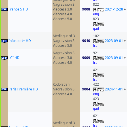
Nagravision 3
822
France 5 HD
Viaccess 3.0
9008
2021-12-28
+
Viaccess 4.0
eng
Viaccess 5.0
823
qad
Mediaguard 3
1021
Infosport+ HD
Nagravision 3
9010
2023-09-01
+
Viaccess 5.0
fra
Nagravision 3
921
LCI HD
Viaccess 3.0
9009
2023-09-01
+
Viaccess 4.0
fra
421
fra
Kódolatlan
422
Paris Première HD
Nagravision 3
9004
2024-11-01
+
Viaccess 4.0
eng
423
qad
621
Mediaguard 3
fra