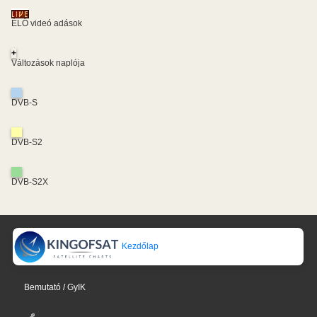
ÉLŐ videó adások
+
Változások naplója
DVB-S
DVB-S2
DVB-S2X
Kezdőlap
Bemutató / GyIK