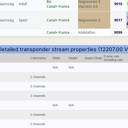
Bis
Nagravision 3
iaország
Adult
9016
Canal+ France
Viaccess 4.0
iaország
Sport
Canal+ France
Nagravision 3
9017
Canal+ France
Kódolatlan
9099
Detailed transponder stream properties (12207.00 V
Frame rate
Colorimetry
Width
Height
Aspect Ratio
Sampling rate
N/A
N/A
2 channels
2 channels
2 channels
N/A
N/A
2 channels
2 channels