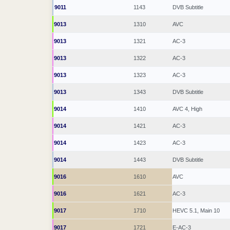
9011
1143
DVB Subtitle
9013
1310
AVC
9013
1321
AC-3
9013
1322
AC-3
9013
1323
AC-3
9013
1343
DVB Subtitle
9014
1410
AVC 4, High
9014
1421
AC-3
9014
1423
AC-3
9014
1443
DVB Subtitle
9016
1610
AVC
9016
1621
AC-3
9017
1710
HEVC 5.1, Main 10
9017
1721
E-AC-3