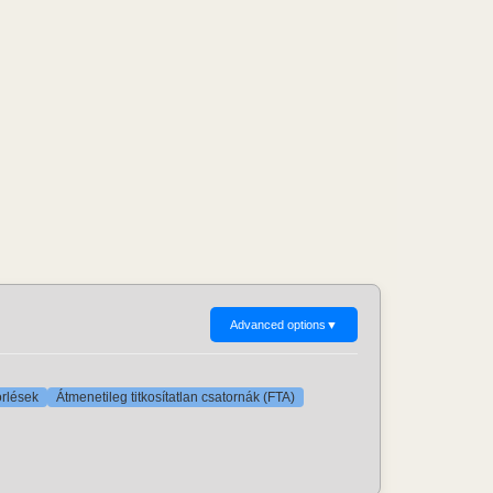
Advanced options
▼
örlések
Átmenetileg titkosítatlan csatornák (FTA)