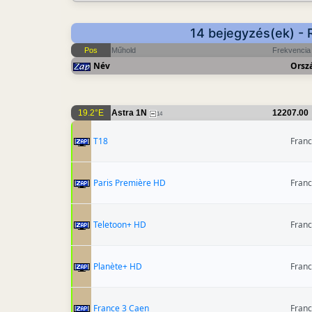
14 bejegyzés(ek) - 
Pos
Műhold
Frekvencia
Név
Orsz
19.2°E
Astra 1N
12207.00
14
T18
Franc
Paris Première HD
Franc
Teletoon+ HD
Franc
Planète+ HD
Franc
France 3 Caen
Franc