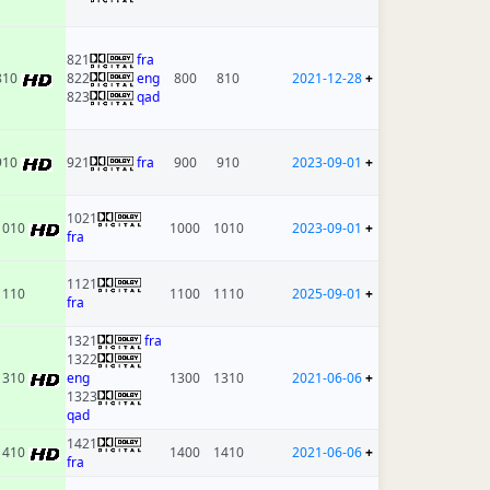
821
fra
810
822
eng
800
810
2021-12-28
+
823
qad
910
921
fra
900
910
2023-09-01
+
1021
1010
1000
1010
2023-09-01
+
fra
1121
1110
1100
1110
2025-09-01
+
fra
1321
fra
1322
1310
eng
1300
1310
2021-06-06
+
1323
qad
1421
1410
1400
1410
2021-06-06
+
fra