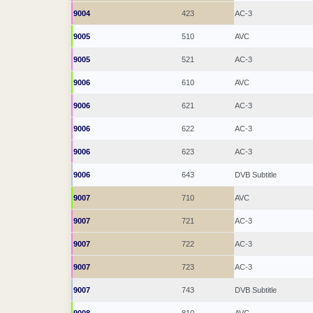
9004
423
AC-3
9005
510
AVC
9005
521
AC-3
9006
610
AVC
9006
621
AC-3
9006
622
AC-3
9006
623
AC-3
9006
643
DVB Subtitle
9007
710
AVC
9007
721
AC-3
9007
722
AC-3
9007
723
AC-3
9007
743
DVB Subtitle