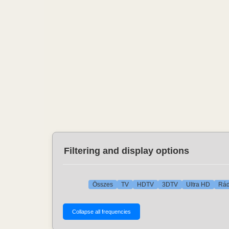
Filtering and display options
Összes
TV
HDTV
3DTV
Ultra HD
Rád