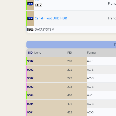
Franc
Canal+ Foot UHD HDR
Franc
DATASYSTEM
SID
Ident.
PID
Format
9002
210
AVC
9002
221
AC-3
9002
222
AC-3
9002
223
AC-3
9004
410
AVC
9004
421
AC-3
9004
422
AC-3