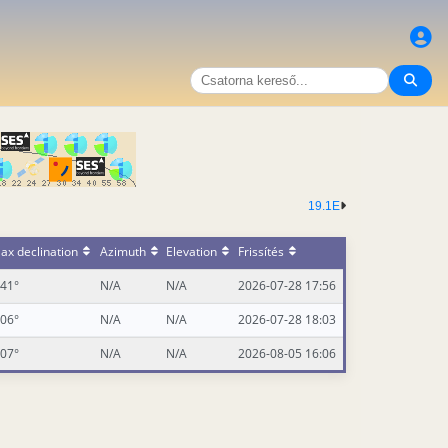
19.1E
ax declination
Azimuth
Elevation
Frissítés
.41°
N/A
N/A
2026-07-28 17:56
.06°
N/A
N/A
2026-07-28 18:03
.07°
N/A
N/A
2026-08-05 16:06