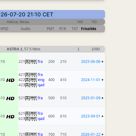
2026-07-20 21:10 CET
Hálózat, Bitráta
NID
TID
VPID
Audio
PMT
PCR
TXT
Frissítés
ASTRA 1
, 57.5 Mb/s
1
1090
210
221
fra
200
210
2025-06-06
+
421
fra
410
422
eng
400
410
2024-11-01
+
423
qad
510
521
fra
500
510
2025-01-09
+
621
fra
610
600
610
2023-09-01
+
623
qad
710
721
fra
700
710
2026-01-22
+