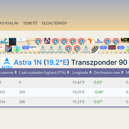
AS NYALÁK
TEMETŐ
OLDALTÉRKÉP
Astra 1N
(
19.2°E
) Transzponder 90
csatorna
Csak szabadon fogható (FTA)
Longitude
Declination now
M
0
0
19.42°E
0.03°
0
355
209
19.25°E
-0.06°
0
654
286
19.23°E
0.07°
0