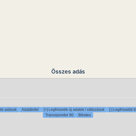
Összes adás
ió adások
Adatátvitel
[+] Legfrissebb új adatok / változások
[-] Legfrissebb t
Transzponder 90
Bitrates