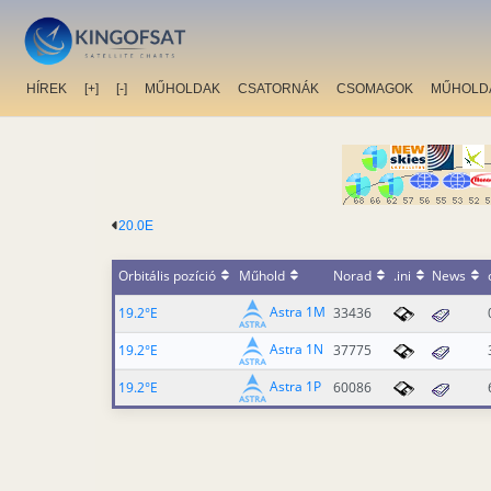
HÍREK
[+]
[-]
MŰHOLDAK
CSATORNÁK
CSOMAGOK
MŰHOLD
20.0E
Orbitális pozíció
Műhold
Norad
.ini
News
Astra 1M
19.2°E
33436
Astra 1N
19.2°E
37775
Astra 1P
19.2°E
60086