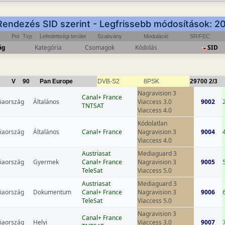
Rendezés SID szerint - Legfrissebb módosítások: 
Pol
Txp
Lefedettségi terület
Szabvány
Moduláció
SR/FEC
ág
Kategória
Csomagok
Kódolás
SID
V
90
Pan Europe
DVB-S2
8PSK
29700
2/3
Nagravision 3
Canal+ France
iaország
Általános
Viaccess 3.0
9002
TNTSAT
Viaccess 4.0
Kódolatlan
iaország
Általános
Canal+ France
Nagravision 3
9004
Viaccess 4.0
Austriasat
Mediaguard 3
iaország
Gyermek
Canal+ France
Nagravision 3
9005
TeleSat
Viaccess 5.0
Austriasat
Mediaguard 3
iaország
Dokumentum
Canal+ France
Nagravision 3
9006
TeleSat
Viaccess 5.0
Nagravision 3
Canal+ France
iaország
Helyi
Viaccess 3.0
9007