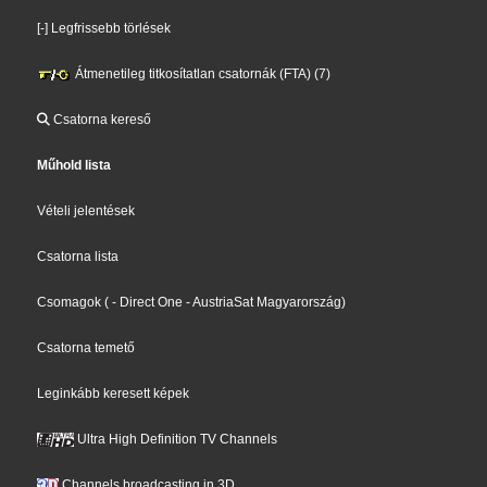
[-] Legfrissebb törlések
Átmenetileg titkosítatlan csatornák (FTA) (7)
Csatorna kereső
Műhold lista
Vételi jelentések
Csatorna lista
Csomagok
(
- Direct One
- AustriaSat Magyarország
)
Csatorna temető
Leginkább keresett képek
Ultra High Definition TV Channels
Channels broadcasting in 3D