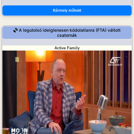
Bármely műhold
A legutolsó ideiglenesen kódolatlanra (FTA) váltott
csatornák
Active Family