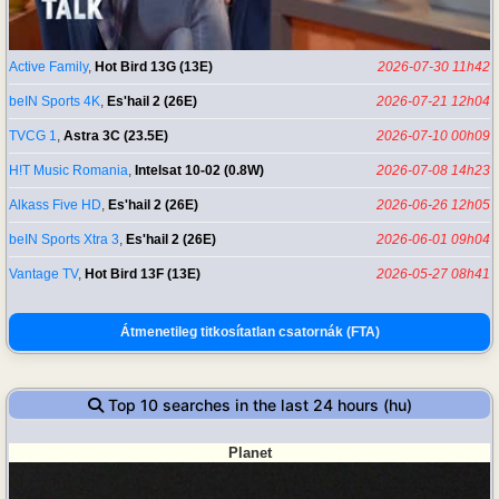
Active Family
,
Hot Bird 13G (13E)
2026-07-30 11h42
beIN Sports 4K
,
Es'hail 2 (26E)
2026-07-21 12h04
TVCG 1
,
Astra 3C (23.5E)
2026-07-10 00h09
H!T Music Romania
,
Intelsat 10-02 (0.8W)
2026-07-08 14h23
Alkass Five HD
,
Es'hail 2 (26E)
2026-06-26 12h05
beIN Sports Xtra 3
,
Es'hail 2 (26E)
2026-06-01 09h04
Vantage TV
,
Hot Bird 13F (13E)
2026-05-27 08h41
Átmenetileg titkosítatlan csatornák (FTA)
Top 10 searches in the last 24 hours (hu)
Planet