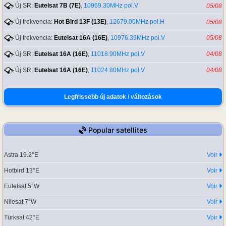
Új SR:
Eutelsat 7B (7E)
,
10969.30MHz pol.V
05/08
Új frekvencia:
Hot Bird 13F (13E)
,
12679.00MHz pol.H
05/08
Új frekvencia:
Eutelsat 16A (16E)
,
10976.39MHz pol.V
05/08
Új SR:
Eutelsat 16A (16E)
,
11018.90MHz pol.V
04/08
Új SR:
Eutelsat 16A (16E)
,
11024.80MHz pol.V
04/08
Legfrissebb új adatok / változások
Popular satellites
Astra 19.2°E
Voir
Hotbird 13°E
Voir
Eutelsat 5°W
Voir
Nilesat 7°W
Voir
Türksat 42°E
Voir