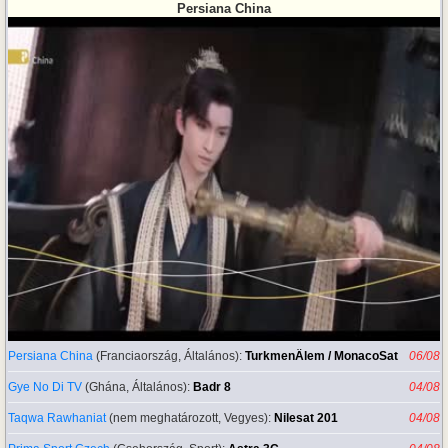
Persiana China
Persiana China
(Franciaország, Általános):
TurkmenÄlem / MonacoSat
06/08
Gye No Di TV
(Ghána, Általános):
Badr 8
04/08
Taqwa Rawhaniat
(nem meghatározott, Vegyes):
Nilesat 201
04/08