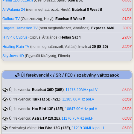
Prima Sport Czech
(Csehország, Sport):
Astra 3C
04/08
Al Watania 24
(nem meghatározott, Hírek):
Eutelsat 8 West B
04/08
Gallura TV
(Olaszország, Helyi):
Eutelsat 5 West B
01/08
Hagere Hamasien TV
(nem meghatározott, Általános):
Express AM6
30/07
HTV 4K Cyprus
(Ciprus, Általános):
Hellas Sat 4
29/07
Healing Rain TV
(nem meghatározott, Vallási):
Intelsat 20 (IS-20)
25/07
Sky Jaws HD
(Egyesült Királyság, Filmek)
Új ferekvenciák / SR / FEC / szabvány változások
Új frekvencia:
Eutelsat 36D (36E)
,
11478.20MHz pol.V
06/08
Új frekvencia:
Turksat 5B (42E)
,
11385.00MHz pol.V
06/08
Új frekvencia:
Hot Bird 13F (13E)
,
10847.90MHz pol.V
06/08
Új frekvencia:
Astra 1P (19.2E)
,
11170.75MHz pol.H
06/08
Szabványt váltott:
Hot Bird 13G (13E)
,
11219.30MHz pol.H
06/08