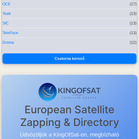
OCE
(17)
Teatr
(13)
SIC
(13)
TelePace
(13)
Drama
(12)
Csatorna kereső
European Satellite
Zapping & Directory
Üdvözöljük a KingOfSat-on, megbízható