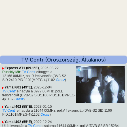
TV Centr (Oroszország, Általános)
Express AT1 (69.1°E)
, 2026-03-22
Russkiy Mir
:
TV Centr
elhagyta a
12168.00MHz, pol.R frekvenciát (DVB-S2
SID:2410 PID:1101[MPEG-4]/1102
Orosz
)
Yamal 601 (49°E)
, 2025-12-04
TV Centr
elhagyta a 3977.00MHz, pol.L
frekvenciát (DVB-S2 SID:1100 PID:1101[MPEG-
4]/1102
Orosz
)
Yamal 402 (55°E)
, 2023-01-15
TV Centr
elhagyta a 11644.00MHz, pol.V frekvenciát (DVB-S2 SID:1100
PID:1101[MPEG-4]/1102
Orosz
)
Yamal 402 (55°E)
, 2022-12-24
Új frekvencián a
TV Centr
csatorna 11644.00MHz, pol.V (DVB-S2 SR:15284