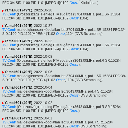
FEC:3/4 SID:1100 PID:1101[MPEG-4]/1102
Orosz
- Kódolatlan).
Yamal 601 (49°E)
, 2022-10-28
TV Centr
(Oroszország) jelenleg FTA sugároz (3704.00MHz, pol.L SR:15284
FEC:3/4 SID:1100 PID:1101[MPEG-4]/1102
Orosz
,1104).
Yamal 601 (49°E)
, 2022-10-27
TV Centr
ma ideiglenesen kódolatlan lett 3704.00MHz, pol.L SR:15284 FEC:3/4
SID:1100 PID:1101[MPEG-4]/1102
Orosz
,1104 (DVB Scrambling).
Yamal 601 (49°E)
, 2022-10-23
TV Centr
(Oroszország) jelenleg FTA sugároz (3704.00MHz, pol.L SR:15284
FEC:3/4 SID:1100 PID:1101[MPEG-4]/1102
Orosz
,1104).
Yamal 601 (49°E)
, 2022-10-08
TV Centr
(Oroszország) jelenleg FTA sugároz (3643.00MHz, pol.R SR:15284
FEC:3/4 SID:1100 PID:1101[MPEG-4]/1102
Orosz
).
Yamal 601 (49°E)
, 2022-10-06
TV Centr
ma ideiglenesen kódolatlan lett 3704.00MHz, pol.L SR:15284 FEC:3/4
SID:1100 PID:1101[MPEG-4]/1102
Orosz
,1104 (DVB Scrambling).
Yamal 601 (49°E)
, 2022-10-04
TV Centr
ma ideiglenesen kódolatlan lett 3643.00MHz, pol.R SR:15284
FEC:3/4 SID:1100 PID:1101[MPEG-4]/1102
Orosz
(DVB Scrambling).
Yamal 601 (49°E)
, 2022-10-02
TV Centr
(Oroszország) jelenleg FTA sugároz (3643.00MHz, pol.R SR:15284
FEC:3/4 SID:1100 PID:1101[MPEG-4]/1102
Orosz
).
Yamal 601 (49°E)
, 2022-10-01
TV Centr
ma ideiglenesen kódolatlan lett 3643.00MHz, pol.R SR:15284
FEC:3/4 SID:1100 PID:1101[MPEG-4]/1102
Orosz
(DVB Scrambling).