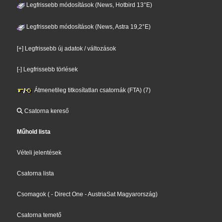
Legfrissebb módosítások (News, Hotbird 13°E)
Legfrissebb módosítások (News, Astra 19,2°E)
[+] Legfrissebb új adatok / változások
[-] Legfrissebb törlések
Átmenetileg titkosítatlan csatornák (FTA) (7)
Csatorna kereső
Műhold lista
Vételi jelentések
Csatorna lista
Csomagok
(
- Direct One
- AustriaSat Magyarország
)
Csatorna temető