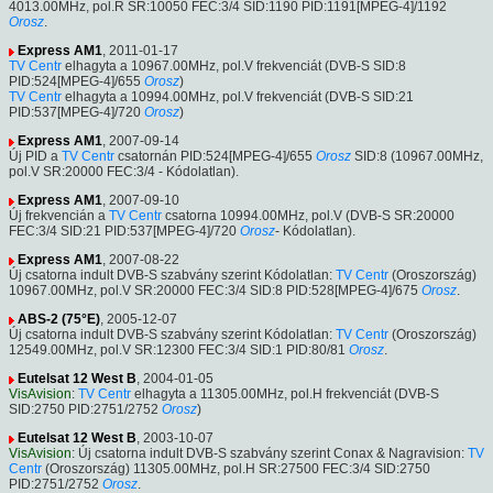
4013.00MHz, pol.R SR:10050 FEC:3/4 SID:1190 PID:1191[MPEG-4]/1192
Orosz
.
Express AM1
, 2011-01-17
TV Centr
elhagyta a 10967.00MHz, pol.V frekvenciát (DVB-S SID:8
PID:524[MPEG-4]/655
Orosz
)
TV Centr
elhagyta a 10994.00MHz, pol.V frekvenciát (DVB-S SID:21
PID:537[MPEG-4]/720
Orosz
)
Express AM1
, 2007-09-14
Új PID a
TV Centr
csatornán PID:524[MPEG-4]/655
Orosz
SID:8 (10967.00MHz,
pol.V SR:20000 FEC:3/4 - Kódolatlan).
Express AM1
, 2007-09-10
Új frekvencián a
TV Centr
csatorna 10994.00MHz, pol.V (DVB-S SR:20000
FEC:3/4 SID:21 PID:537[MPEG-4]/720
Orosz
- Kódolatlan).
Express AM1
, 2007-08-22
Új csatorna indult DVB-S szabvány szerint Kódolatlan:
TV Centr
(Oroszország)
10967.00MHz, pol.V SR:20000 FEC:3/4 SID:8 PID:528[MPEG-4]/675
Orosz
.
ABS-2 (75°E)
, 2005-12-07
Új csatorna indult DVB-S szabvány szerint Kódolatlan:
TV Centr
(Oroszország)
12549.00MHz, pol.V SR:12300 FEC:3/4 SID:1 PID:80/81
Orosz
.
Eutelsat 12 West B
, 2004-01-05
VisAvision
:
TV Centr
elhagyta a 11305.00MHz, pol.H frekvenciát (DVB-S
SID:2750 PID:2751/2752
Orosz
)
Eutelsat 12 West B
, 2003-10-07
VisAvision
: Új csatorna indult DVB-S szabvány szerint Conax & Nagravision:
TV
Centr
(Oroszország) 11305.00MHz, pol.H SR:27500 FEC:3/4 SID:2750
PID:2751/2752
Orosz
.