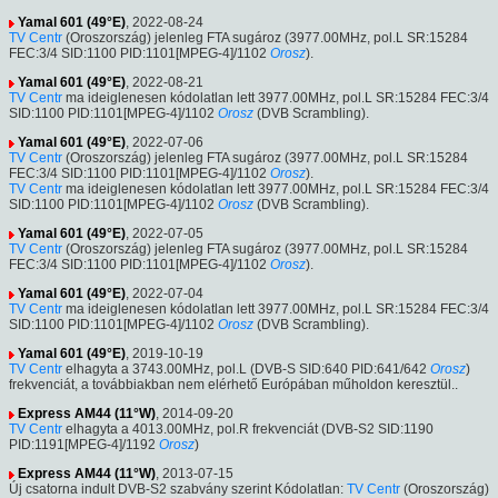
Yamal 601 (49°E)
, 2022-08-24
TV Centr
(Oroszország) jelenleg FTA sugároz (3977.00MHz, pol.L SR:15284
FEC:3/4 SID:1100 PID:1101[MPEG-4]/1102
Orosz
).
Yamal 601 (49°E)
, 2022-08-21
TV Centr
ma ideiglenesen kódolatlan lett 3977.00MHz, pol.L SR:15284 FEC:3/4
SID:1100 PID:1101[MPEG-4]/1102
Orosz
(DVB Scrambling).
Yamal 601 (49°E)
, 2022-07-06
TV Centr
(Oroszország) jelenleg FTA sugároz (3977.00MHz, pol.L SR:15284
FEC:3/4 SID:1100 PID:1101[MPEG-4]/1102
Orosz
).
TV Centr
ma ideiglenesen kódolatlan lett 3977.00MHz, pol.L SR:15284 FEC:3/4
SID:1100 PID:1101[MPEG-4]/1102
Orosz
(DVB Scrambling).
Yamal 601 (49°E)
, 2022-07-05
TV Centr
(Oroszország) jelenleg FTA sugároz (3977.00MHz, pol.L SR:15284
FEC:3/4 SID:1100 PID:1101[MPEG-4]/1102
Orosz
).
Yamal 601 (49°E)
, 2022-07-04
TV Centr
ma ideiglenesen kódolatlan lett 3977.00MHz, pol.L SR:15284 FEC:3/4
SID:1100 PID:1101[MPEG-4]/1102
Orosz
(DVB Scrambling).
Yamal 601 (49°E)
, 2019-10-19
TV Centr
elhagyta a 3743.00MHz, pol.L (DVB-S SID:640 PID:641/642
Orosz
)
frekvenciát, a továbbiakban nem elérhető Európában műholdon keresztül..
Express AM44 (11°W)
, 2014-09-20
TV Centr
elhagyta a 4013.00MHz, pol.R frekvenciát (DVB-S2 SID:1190
PID:1191[MPEG-4]/1192
Orosz
)
Express AM44 (11°W)
, 2013-07-15
Új csatorna indult DVB-S2 szabvány szerint Kódolatlan:
TV Centr
(Oroszország)