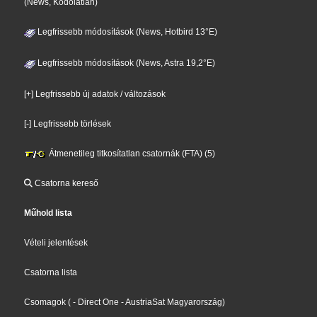
(News, Kódolatlan)
Legfrissebb módosítások (News, Hotbird 13°E)
Legfrissebb módosítások (News, Astra 19,2°E)
[+] Legfrissebb új adatok / változások
[-] Legfrissebb törlések
Átmenetileg titkosítatlan csatornák (FTA) (5)
Csatorna kereső
Műhold lista
Vételi jelentések
Csatorna lista
Csomagok
(
- Direct One
- AustriaSat Magyarország
)