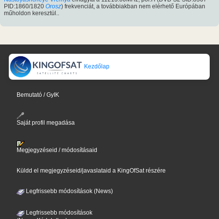
PID:1860/1820
Orosz
) frekvenciát, a továbbiakban nem elérhető Európában
műholdon keresztül..
Kezdőlap
Bemutató / GyIK
Saját profil megadása
Megjegyzéseid / módosításaid
Küldd el megjegyzéseid/javaslataid a KingOfSat részére
Legfrissebb módosítások (News)
Legfrissebb módosítások