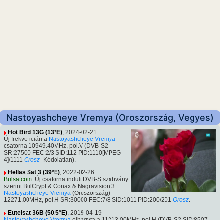
Nastoyashcheye Vremya (Oroszország, Vegyes)
Hot Bird 13G (13°E)
, 2024-02-21
Új frekvencián a
Nastoyashcheye Vremya
csatorna 10949.40MHz, pol.V (DVB-S2
SR:27500 FEC:2/3 SID:112 PID:1110[MPEG-
4]/1111
Orosz
- Kódolatlan).
Hellas Sat 3 (39°E)
, 2022-02-26
Bulsatcom
: Új csatorna indult DVB-S szabvány
szerint BulCrypt & Conax & Nagravision 3:
Nastoyashcheye Vremya
(Oroszország)
12271.00MHz, pol.H SR:30000 FEC:7/8 SID:1011 PID:200/201
Orosz
.
Eutelsat 36B (50.5°E)
, 2019-04-19
Nastoyashcheye Vremya
elhagyta a 11213.00MHz, pol.H (DVB-S2 SID:8507