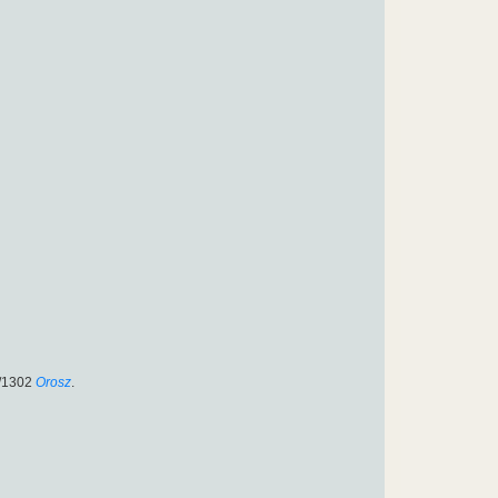
/1302
Orosz
.