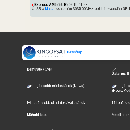
Express AM6 (53°E)
, 2019-11-23
Új SR a
Match!
csatornán 3635.00MHz, pol.L frekvencián SR
Kezdőlap
Bemutató / GyIK
Saját prof
Legfrissebb módosítások (News)
Legfris
(News, Kód
[+] Legfrissebb új adatok / változások
[-] Legfriss
Műhold lista
Vételi jele