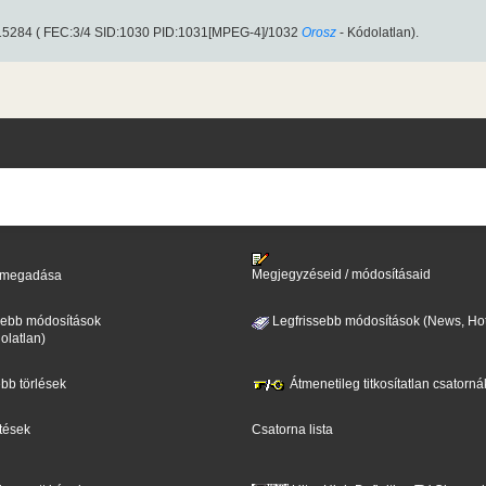
:15284 ( FEC:3/4 SID:1030 PID:1031[MPEG-4]/1032
Orosz
- Kódolatlan).
Megjegyzéseid / módosításaid
il megadása
sebb módosítások
Legfrissebb módosítások (News, Hot
olatlan)
ebb törlések
Átmenetileg titkosítatlan csatorná
ntések
Csatorna lista