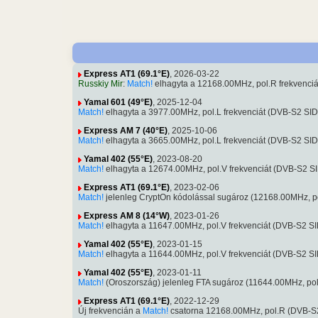
Express AT1 (69.1°E)
, 2026-03-22
Russkiy Mir
:
Match!
elhagyta a 12168.00MHz, pol.R frekvenc
Yamal 601 (49°E)
, 2025-12-04
Match!
elhagyta a 3977.00MHz, pol.L frekvenciát (DVB-S2 S
Express AM 7 (40°E)
, 2025-10-06
Match!
elhagyta a 3665.00MHz, pol.L frekvenciát (DVB-S2 S
Yamal 402 (55°E)
, 2023-08-20
Match!
elhagyta a 12674.00MHz, pol.V frekvenciát (DVB-S2 
Express AT1 (69.1°E)
, 2023-02-06
Match!
jelenleg CryptOn kódolással sugároz (12168.00MHz, 
Express AM 8 (14°W)
, 2023-01-26
Match!
elhagyta a 11647.00MHz, pol.V frekvenciát (DVB-S2 
Yamal 402 (55°E)
, 2023-01-15
Match!
elhagyta a 11644.00MHz, pol.V frekvenciát (DVB-S2 
Yamal 402 (55°E)
, 2023-01-11
Match!
(Oroszország) jelenleg FTA sugároz (11644.00MHz, p
Express AT1 (69.1°E)
, 2022-12-29
Új frekvencián a
Match!
csatorna 12168.00MHz, pol.R (DVB-S