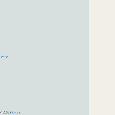
Orosz
.
-4]/1032
Orosz
.