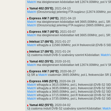
Match!
ma ideiglenesen kódolatlan lett 12674.00MHz, pol.V
Yamal 402 (55°E)
, 2021-04-13
Match!
(Oroszország) jelenleg FTA sugároz (12674.00MHz, p
Express AM 7 (40°E)
, 2021-04-10
Match!
ma ideiglenesen kódolatlan lett 3665.00MHz, pol.L 
Match!
(Oroszország) jelenleg FTA sugároz (3665.00MHz, po
Express AM 7 (40°E)
, 2021-03-07
Match!
ma ideiglenesen kódolatlan lett 3665.00MHz, pol.L 
Intelsat 17 (66°E)
, 2021-01-27
Match!
elhagyta a 11580.00MHz, pol.H frekvenciát (DVB-S SI
Intelsat 17 (66°E)
, 2021-01-24
Új csatorna indult DVB-S szabvány szerint Kódolatlan:
Match!
Yamal 402 (55°E)
, 2020-10-01
Match!
ma ideiglenesen kódolatlan lett 12674.00MHz, pol.V
Express AM 7 (40°E)
, 2020-06-27
Új SR a
Match!
csatornán 3665.00MHz, pol.L frekvencián SR
Express AM6 (53°E)
, 2020-04-19
Match!
elhagyta a 3615.00MHz, pol.L frekvenciát (DVB-S2 S
Match!
elhagyta a 3635.00MHz, pol.L frekvenciát (DVB-S2 S
Match!
elhagyta a 3665.00MHz, pol.L frekvenciát (DVB-S2 S
Match!
elhagyta a 3715.00MHz, pol.R frekvenciát (DVB-S2 S
Match!
elhagyta a 3735.00MHz, pol.L frekvenciát (DVB-S2 S
Yamal 402 (55°E)
, 2020-04-02
Új csatorna indult DVB-S2 szabvány szerint Kódolatlan:
Match