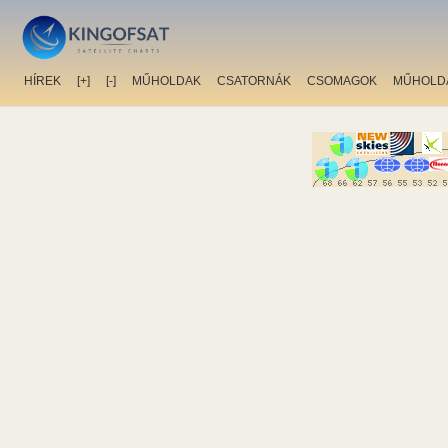
HÍREK
[+]
[-]
MŰHOLDAK
CSATORNÁK
CSOMAGOK
MŰHOLD