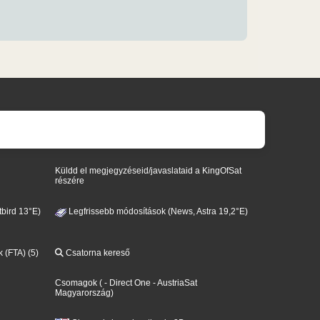
Küldd el megjegyzéseid/javaslataid a KingOfSat
részére
bird 13°E)
Legfrissebb módosítások (News, Astra 19,2°E)
k (FTA) (5)
Csatorna kereső
Csomagok
(
- Direct One
- AustriaSat
Magyarország
)