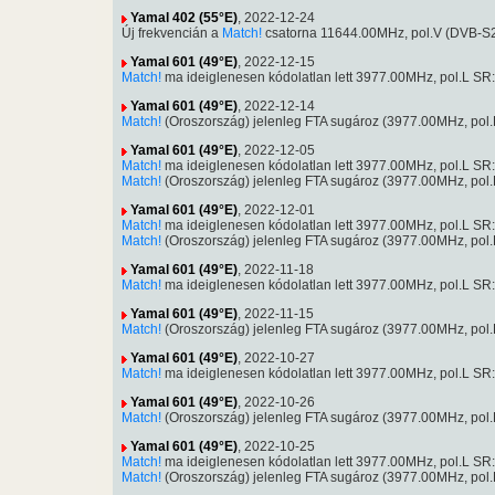
Yamal 402 (55°E)
, 2022-12-24
Új frekvencián a
Match!
csatorna 11644.00MHz, pol.V (DVB-S
Yamal 601 (49°E)
, 2022-12-15
Match!
ma ideiglenesen kódolatlan lett 3977.00MHz, pol.L 
Yamal 601 (49°E)
, 2022-12-14
Match!
(Oroszország) jelenleg FTA sugároz (3977.00MHz, po
Yamal 601 (49°E)
, 2022-12-05
Match!
ma ideiglenesen kódolatlan lett 3977.00MHz, pol.L 
Match!
(Oroszország) jelenleg FTA sugároz (3977.00MHz, po
Yamal 601 (49°E)
, 2022-12-01
Match!
ma ideiglenesen kódolatlan lett 3977.00MHz, pol.L 
Match!
(Oroszország) jelenleg FTA sugároz (3977.00MHz, po
Yamal 601 (49°E)
, 2022-11-18
Match!
ma ideiglenesen kódolatlan lett 3977.00MHz, pol.L 
Yamal 601 (49°E)
, 2022-11-15
Match!
(Oroszország) jelenleg FTA sugároz (3977.00MHz, po
Yamal 601 (49°E)
, 2022-10-27
Match!
ma ideiglenesen kódolatlan lett 3977.00MHz, pol.L 
Yamal 601 (49°E)
, 2022-10-26
Match!
(Oroszország) jelenleg FTA sugároz (3977.00MHz, po
Yamal 601 (49°E)
, 2022-10-25
Match!
ma ideiglenesen kódolatlan lett 3977.00MHz, pol.L 
Match!
(Oroszország) jelenleg FTA sugároz (3977.00MHz, po