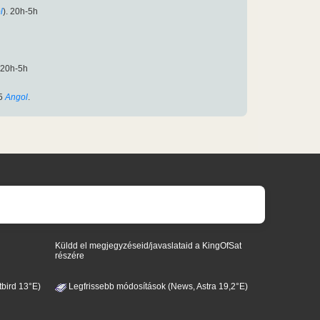
l
). 20h-5h
 20h-5h
5
Angol
.
Küldd el megjegyzéseid/javaslataid a KingOfSat
részére
bird 13°E)
Legfrissebb módosítások (News, Astra 19,2°E)