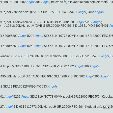
:4288 PID:301/302
Angol
,306
Angol
) frekvenciát, a továbbiakban nem elérhető E
Hz, pol.V frekvenciát (DVB-S SID:10351 PID:5400/5401
Angol
,5402
Angol
)
Hz, pol.H frekvenciát (DVB-S SID:6319 PID:5200/5201
Angol
,5202
Angol
)
orna 10818.00MHz, pol.V (DVB-S SR:22000 FEC:5/6 SID:10351 PID:5400/5401
An
ID:5200/5201
Angol
,5202
Angol
SID:6319 (10773.00MHz, pol.H SR:22000 FEC:5/6 
ID:5250/5251
Angol
,5252
Angol
SID:6319 (10773.00MHz, pol.H SR:22000 FEC:5/6 
ekvencián (DVB-S , 10773.00MHz, pol.H SR:22000 FEC:5/6 PID:5200/5201
Angol
,5
0MHz, pol.V SR:44100 FEC:9/10 SID:4288 PID:301/302
Angol
,306
Angol
).
(11495.00MHz, pol.V SR:44100 FEC:9/10 SID:4288 PID:301/302
Angol
,306
Angol
).
-S2 SID:59 PID:6532[MPEG-4]/6533
Angol
)
201
Angol
,5202
Angol
SID:6319 (10773.00MHz, pol.H SR:22000 FEC:5/6 - Kódolat
327
Angol
SID:6319 (10773.00MHz, pol.H SR:22000 FEC:5/6 - Kódolatlan).
2