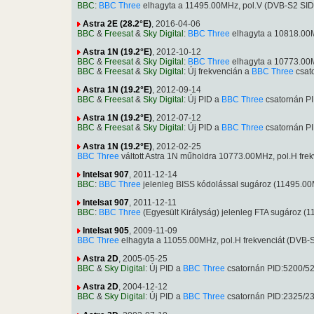
BBC
:
BBC Three
elhagyta a 11495.00MHz, pol.V (DVB-S2 SID
Astra 2E (28.2°E)
, 2016-04-06
BBC
&
Freesat
&
Sky Digital
:
BBC Three
elhagyta a 10818.00M
Astra 1N (19.2°E)
, 2012-10-12
BBC
&
Freesat
&
Sky Digital
:
BBC Three
elhagyta a 10773.00M
BBC
&
Freesat
&
Sky Digital
: Új frekvencián a
BBC Three
csat
Astra 1N (19.2°E)
, 2012-09-14
BBC
&
Freesat
&
Sky Digital
: Új PID a
BBC Three
csatornán P
Astra 1N (19.2°E)
, 2012-07-12
BBC
&
Freesat
&
Sky Digital
: Új PID a
BBC Three
csatornán P
Astra 1N (19.2°E)
, 2012-02-25
BBC Three
váltott Astra 1N műholdra 10773.00MHz, pol.H fr
Intelsat 907
, 2011-12-14
BBC
:
BBC Three
jelenleg BISS kódolással sugároz (11495.0
Intelsat 907
, 2011-12-11
BBC
:
BBC Three
(Egyesült Királyság) jelenleg FTA sugároz 
Intelsat 905
, 2009-11-09
BBC Three
elhagyta a 11055.00MHz, pol.H frekvenciát (DVB
Astra 2D
, 2005-05-25
BBC
&
Sky Digital
: Új PID a
BBC Three
csatornán PID:5200/5
Astra 2D
, 2004-12-12
BBC
&
Sky Digital
: Új PID a
BBC Three
csatornán PID:2325/2