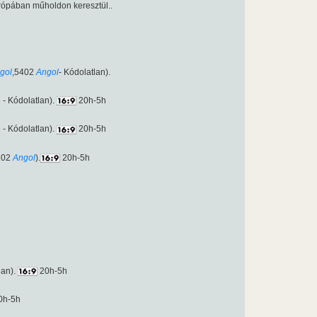
urópában műholdon keresztül..
gol
,5402
Angol
- Kódolatlan).
- Kódolatlan).
20h-5h
- Kódolatlan).
20h-5h
202
Angol
).
20h-5h
lan).
20h-5h
0h-5h