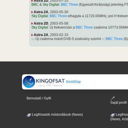
Astra 2D
, 2003-07-10
BBC
&
Sky Digital
:
BBC Three
(Egyesült Királyság) jelenleg
Astra 2A
, 2003-05-30
Sky Digital
:
BBC Three
elhagyta a 11720.00MHz, pol.H frekve
Astra 2D
, 2003-05-08
Sky Digital
: Új frekvencián a
BBC Three
csatorna 10773.00MHz
Astra 2A
, 2003-02-10
--: Új csatorna indult DVB-S szabvány szerint --:
BBC Three
(Eg
Kezdőlap
Bemutató / GyIK
Saját prof
Legfrissebb módosítások (News)
Legfris
(News, Kód