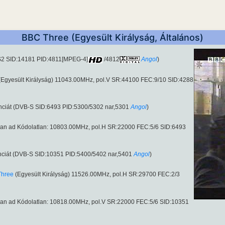
BBC Three (Egyesült Királyság, Általános)
-S2 SID:14181 PID:4811[MPEG-4]
/4812
Angol
)
Egyesült Királyság) 11043.00MHz, pol.V SR:44100 FEC:9/10 SID:4288
nciát (DVB-S SID:6493 PID:5300/5302 nar,5301
Angol
)
ban ad Kódolatlan: 10803.00MHz, pol.H SR:22000 FEC:5/6 SID:6493
nciát (DVB-S SID:10351 PID:5400/5402 nar,5401
Angol
)
Three
(Egyesült Királyság) 11526.00MHz, pol.H SR:29700 FEC:2/3
ban ad Kódolatlan: 10818.00MHz, pol.V SR:22000 FEC:5/6 SID:10351