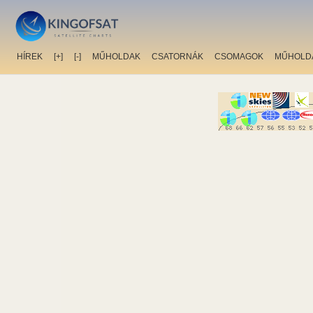
HÍREK
[+]
[-]
MŰHOLDAK
CSATORNÁK
CSOMAGOK
MŰHOLD