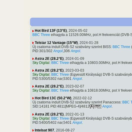
Hot Bird 13F (13°E)
, 2024-05-02
BBC Three
elhagyta a 11526.00MHz, pol.H frekvenciát (DVB
Telstar 12 Vantage (15°W)
, 2024-01-28
Új csatorna indult DVB-S2 szabvány szerint BISS:
BBC Three
(
PID:301/302
Angol
,306
Angol
.
Astra 2E (28.2°E)
, 2024-01-09
Sky Digital
:
BBC Three
elhagyta a 10803.00MHz, pol.H frekve
Astra 2E (28.2°E)
, 2023-03-03
Sky Digital
:
BBC Three
(Egyesült Királyság) DVB-S szabvány
PID:5300/5302 nar,5301
Angol
.
Astra 2E (28.2°E)
, 2023-02-07
Sky Digital
:
BBC Three
elhagyta a 10818.00MHz, pol.V frekve
Hot Bird 13C (50.2°W)
, 2022-02-12
Új csatorna indult DVB-S2 szabvány szerint Panaccess:
BBC 
SID:14181 PID:4811[MPEG-4]/4812
Angol
.
Astra 2E (28.2°E)
, 2022-01-13
Sky Digital
:
BBC Three
(Egyesült Királyság) DVB-S szabvány
PID:5400/5402 nar,5401
Angol
.
Intelsat 907
, 2016-08-27