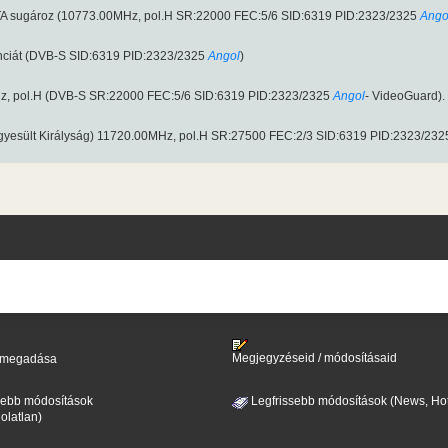
 FTA sugároz (10773.00MHz, pol.H SR:22000 FEC:5/6 SID:6319 PID:2323/2325
Ango
nciát (DVB-S SID:6319 PID:2323/2325
Angol
)
, pol.H (DVB-S SR:22000 FEC:5/6 SID:6319 PID:2323/2325
Angol
- VideoGuard).
yesült Királyság) 11720.00MHz, pol.H SR:27500 FEC:2/3 SID:6319 PID:2323/232
Megjegyzéseid / módosításaid
il megadása
sebb módosítások
Legfrissebb módosítások (News, Hot
olatlan)