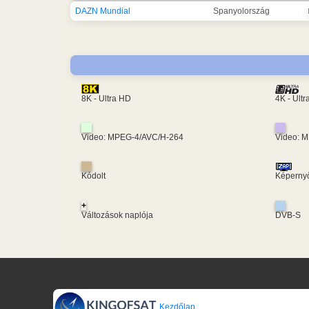
DAZN Mundial
Spanyolország
4K - Ult
8K - Ultra HD
Video: MPEG-4/AVC/H-264
Video: 
Kódolt
Képernyő
+
Változások naplója
DVB-S
Kezdőlap