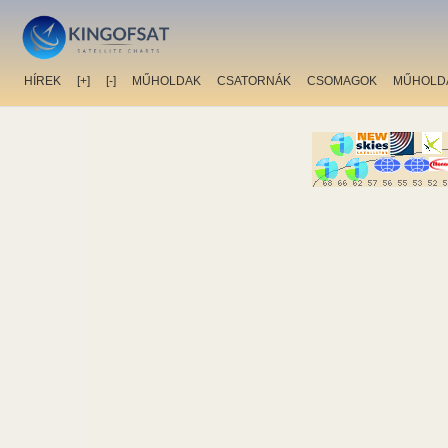
HÍREK
[+]
[-]
MŰHOLDAK
CSATORNÁK
CSOMAGOK
MŰHOLD