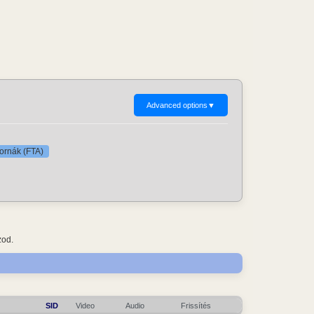
Advanced options
▼
tornák (FTA)
zod.
SID
Video
Audio
Frissítés