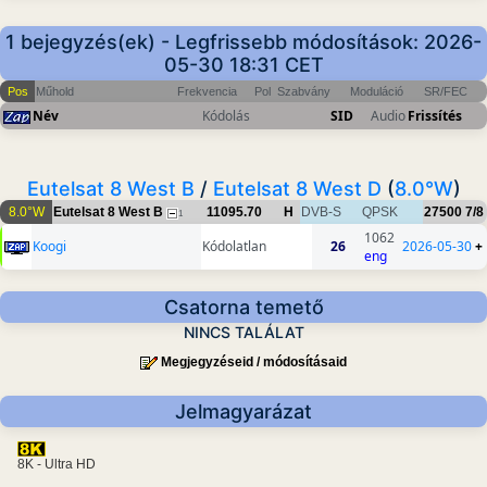
1 bejegyzés(ek) - Legfrissebb módosítások: 2026-
05-30 18:31 CET
Pos
Műhold
Frekvencia
Pol
Szabvány
Moduláció
SR/FEC
Név
Kódolás
SID
Audio
Frissítés
Eutelsat 8 West B
/
Eutelsat 8 West D
(
8.0°W
)
8.0°W
Eutelsat 8 West B
11095.70
H
DVB-S
QPSK
27500
7/8
1
1062
Koogi
Kódolatlan
26
2026-05-30
+
eng
Csatorna temető
NINCS TALÁLAT
Megjegyzéseid / módosításaid
Jelmagyarázat
8K - Ultra HD