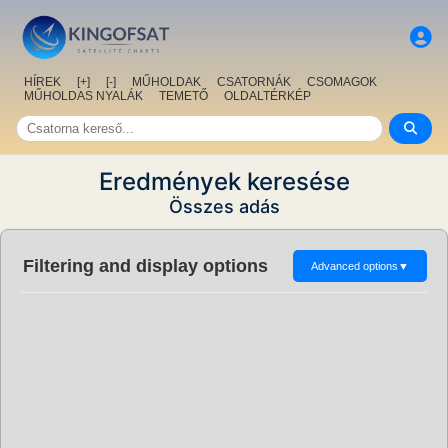
HÍREK
[+]
[-]
MŰHOLDAK
CSATORNÁK
CSOMAGOK
MŰHOLDAS NYALÁK
TEMETŐ
OLDALTÉRKÉP
Eredmények keresése
Összes adás
Filtering and display options
Advanced options
▼