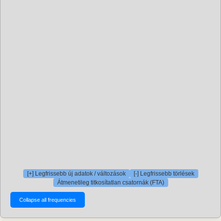
[+] Legfrissebb új adatok / változások
[-] Legfrissebb törlések
Átmenetileg titkosítatlan csatornák (FTA)