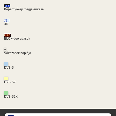
Képernyőkép megjelenítése
3D
ÉLŐ videó adások
+
Változások naplója
DVB-S
DVB-S2
DVB-S2X