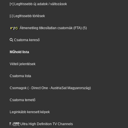
[+] Legfrissebb új adatok / változások
[-] Legfrissebb törlések
Átmenetileg titkosítatlan csatornák (FTA) (5)
Csatorna kereső
Műhold lista
Vételi jelentések
Csatorna lista
Csomagok
(
- Direct One
- AustriaSat Magyarország
)
Csatorna temető
Leginkább keresett képek
Ultra High Definition TV Channels