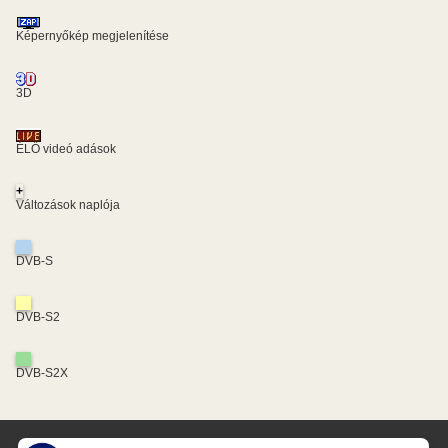
Képernyőkép megjelenítése
3D
ÉLŐ videó adások
+
Változások naplója
DVB-S
DVB-S2
DVB-S2X