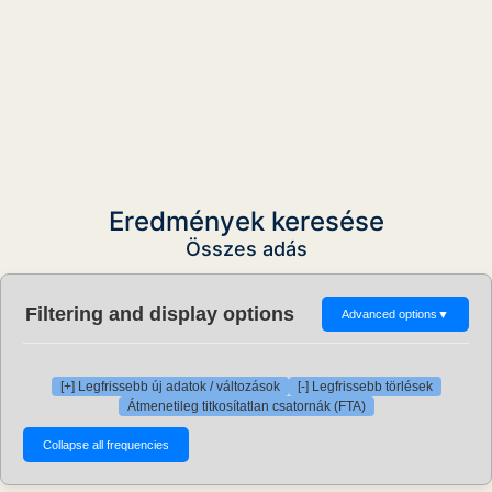
Eredmények keresése
Összes adás
Filtering and display options
Advanced options
▼
[+] Legfrissebb új adatok / változások
[-] Legfrissebb törlések
Átmenetileg titkosítatlan csatornák (FTA)