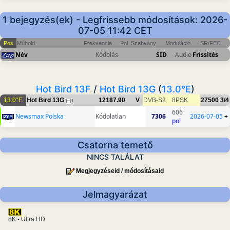
1 bejegyzés(ek) - Legfrissebb módosítások: 2026-
07-05 11:42 CET
Pos
Műhold
Frekvencia
Pol
Szabvány
Moduláció
SR/FEC
Név
Kódolás
SID
Audio
Frissítés
Hot Bird 13F
/
Hot Bird 13G
(
13.0°E
)
13.0°E
Hot Bird 13G
12187.90
V
DVB-S2
8PSK
27500
3/4
1
606
Newsmax Polska
Kódolatlan
7306
2026-07-05
+
pol
Csatorna temető
NINCS TALÁLAT
Megjegyzéseid / módosításaid
Jelmagyarázat
8K - Ultra HD