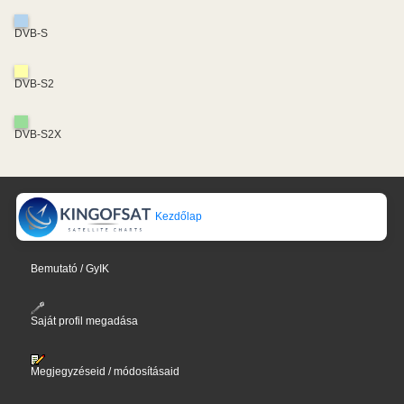
DVB-S
DVB-S2
DVB-S2X
Kezdőlap
Bemutató / GyIK
Saját profil megadása
Megjegyzéseid / módosításaid