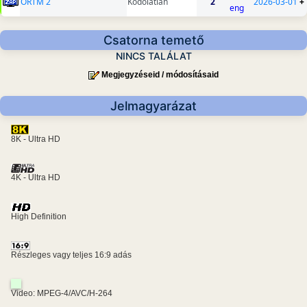
ORTM 2
Kódolatlan
2
2026-03-01
+
eng
Csatorna temető
NINCS TALÁLAT
Megjegyzéseid / módosításaid
Jelmagyarázat
8K - Ultra HD
4K - Ultra HD
High Definition
Részleges vagy teljes 16:9 adás
Video: MPEG-4/AVC/H-264