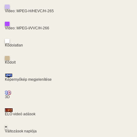
Video: MPEG-H/HEVC/H-265
Video: MPEG-I/VVC/H-266
Kódolatlan
Kódolt
Képernyőkép megjelenítése
3D
ÉLŐ videó adások
+
Változások naplója