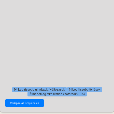
[+] Legfrissebb új adatok / változások
[-] Legfrissebb törlések
Átmenetileg titkosítatlan csatornák (FTA)