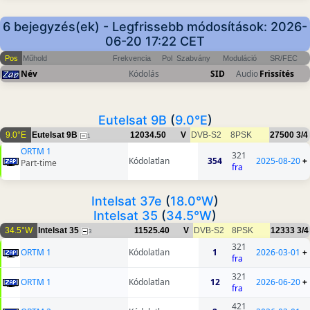
6 bejegyzés(ek) - Legfrissebb módosítások: 2026-
06-20 17:22 CET
Pos
Műhold
Frekvencia
Pol
Szabvány
Moduláció
SR/FEC
Név
Kódolás
SID
Audio
Frissítés
Eutelsat 9B
(
9.0°E
)
9.0°E
Eutelsat 9B
12034.50
V
DVB-S2
8PSK
27500
3/4
1
ORTM 1
321
Kódolatlan
354
2025-08-20
+
Part-time
fra
Intelsat 37e
(
18.0°W
)
Intelsat 35
(
34.5°W
)
34.5°W
Intelsat 35
11525.40
V
DVB-S2
8PSK
12333
3/4
3
321
ORTM 1
Kódolatlan
1
2026-03-01
+
fra
321
ORTM 1
Kódolatlan
12
2026-06-20
+
fra
421