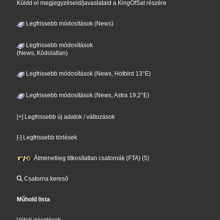
Küldd el megjegyzéseid/javaslataid a KingOfSat részére
Legfrissebb módosítások (News)
Legfrissebb módosítások
(News, Kódolatlan)
Legfrissebb módosítások (News, Hotbird 13°E)
Legfrissebb módosítások (News, Astra 19,2°E)
[+] Legfrissebb új adatok / változások
[-] Legfrissebb törlések
Átmenetileg titkosítatlan csatornák (FTA) (5)
Csatorna kereső
Műhold lista
Vételi jelentések