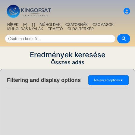
HÍREK
[+]
[-]
MŰHOLDAK
CSATORNÁK
CSOMAGOK
MŰHOLDAS NYALÁK
TEMETŐ
OLDALTÉRKÉP
Eredmények keresése
Összes adás
Filtering and display options
Advanced options
▼