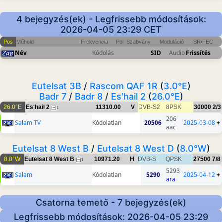
4 bejegyzés(ek) - Legfrissebb módosítások:
2026-04-05 23:29 CET
Pos
Műhold
Frekvencia
Pol
Szabvány
Moduláció
SR/FEC
Név
Kódolás
SID
Audio
Frissítés
Eutelsat 3B
/
Rascom QAF 1R
(
3.0°E
)
Badr 7
/
Badr 8
/
Es'hail 2
(
26.0°E
)
26.0°E
Es'hail 2
11310.00
V
DVB-S2
8PSK
30000
2/3
1
206
Salam TV
Kódolatlan
20506
2025-03-08
+
aac
Eutelsat 8 West B
/
Eutelsat 8 West D
(
8.0°W
)
8.0°W
Eutelsat 8 West B
10971.20
H
DVB-S
QPSK
27500
7/8
1
5293
Salam
Kódolatlan
5290
2025-04-12
+
ara
Csatorna temető - 7 bejegyzés(ek)
Legfrissebb módosítások: 2026-04-05 23:29