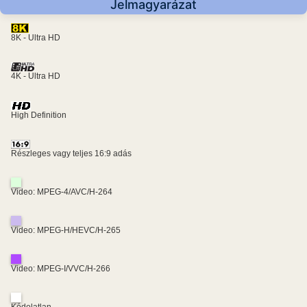
Jelmagyarázat
8K - Ultra HD
4K - Ultra HD
High Definition
Részleges vagy teljes 16:9 adás
Video: MPEG-4/AVC/H-264
Video: MPEG-H/HEVC/H-265
Video: MPEG-I/VVC/H-266