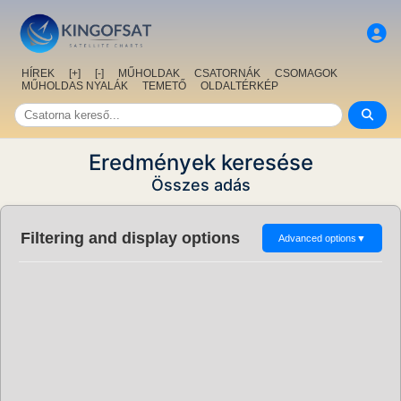
HÍREK
[+]
[-]
MŰHOLDAK
CSATORNÁK
CSOMAGOK
MŰHOLDAS NYALÁK
TEMETŐ
OLDALTÉRKÉP
Eredmények keresése
Összes adás
Filtering and display options
Advanced options
▼