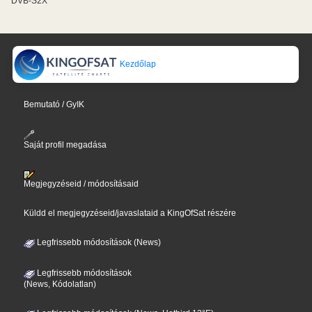
DVB-S2X
Kezdőlap
Bemutató / GyIK
Saját profil megadása
Megjegyzéseid / módosításaid
Küldd el megjegyzéseid/javaslataid a KingOfSat részére
Legfrissebb módosítások (News)
Legfrissebb módosítások
(News, Kódolatlan)