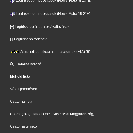
Legfrissebb módosítások (News, Hotbird 13°E)
Legfrissebb módosítások (News, Astra 19,2°E)
[+] Legfrissebb új adatok / változások
[-] Legfrissebb törlések
Átmenetileg titkosítatlan csatornák (FTA) (6)
Csatorna kereső
Műhold lista
Vételi jelentések
Csatorna lista
Csomagok
(
- Direct One
- AustriaSat Magyarország
)
Csatorna temető