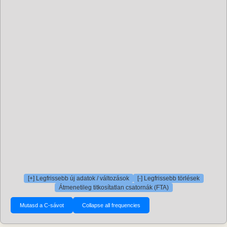
[+] Legfrissebb új adatok / változások
[-] Legfrissebb törlések
Átmenetileg titkosítatlan csatornák (FTA)