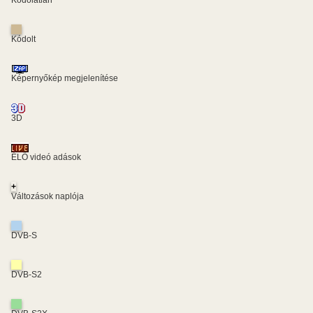
Kódolatlan
Kódolt
Képernyőkép megjelenítése
3D
ÉLŐ videó adások
+
Változások naplója
DVB-S
DVB-S2