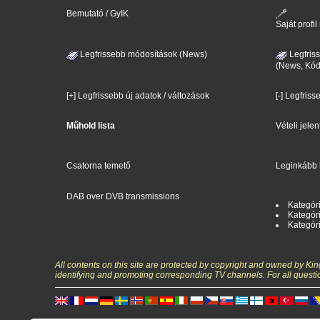
Bemutató / GyIK
Saját prof
Legfrissebb módosítások (News)
Legfris
(News, Kód
[+] Legfrissebb új adatok / változások
[-] Legfriss
Műhold lista
Vételi jele
Csatorna temető
Leginkább 
DAB over DVB transmissions
Kategóri
Kategóri
Kategóri
All contents on this site are protected by copyright and owned by Ki
identifying and promoting corresponding TV channels. For all questi