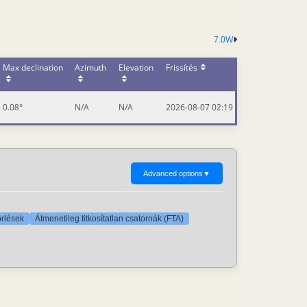
7.0W
Max declination
Azimuth
Elevation
Frissítés
0.08°
N/A
N/A
2026-08-07 02:19
Advanced options
▼
örlések
Átmenetileg titkosítatlan csatornák (FTA)