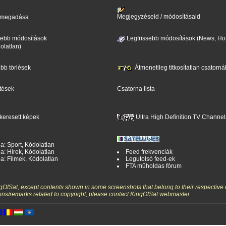
Megjegyzéseid / módosításaid
il megadása
sebb módosítások
Legfrissebb módosítások (News, Hot
olatlan)
ebb törlések
Átmenetileg titkosítatlan csatorná
ntések
Csatorna lista
keresett képek
Ultra High Definition TV Channel
a: Sport, Kódolatlan
a: Hírek, Kódolatlan
Feed frekvenciák
a: Filmek, Kódolatlan
Legutolsó feed-ek
FTA műholdas fórum
ngOfSat, except contents shown in some screenshots that belong to their respective 
ons/remarks related to copyright, please contact KingOfSat webmaster.