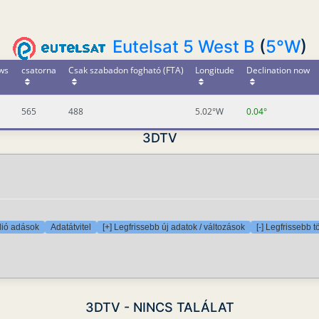
Eutelsat 5 West B
(
5°W
)
ws
csatorna
Csak szabadon fogható (FTA)
Longitude
Declination now
565
488
5.02°W
0.04°
3DTV
ió adások
Adatátvitel
[+] Legfrissebb új adatok / változások
[-] Legfrissebb t
3DTV - NINCS TALÁLAT