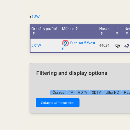
4.3W
Orbitális pozíció
Műhold
Norad
.ini
Ne
Eutelsat 5 West
5.0°W
44624
B
Filtering and display options
Összes
TV
HDTV
3DTV
Ultra HD
Rád