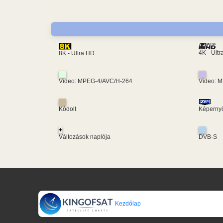
4K - Ult
8K - Ultra HD
Video: MPEG-4/AVC/H-264
Video: 
Kódolt
Képernyő
+
Változások naplója
DVB-S
Kezdőlap