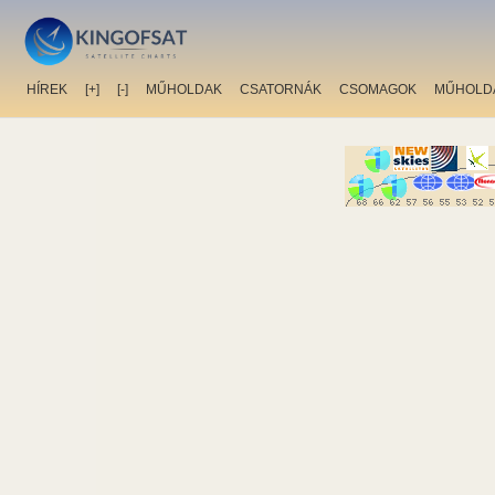
HÍREK
[+]
[-]
MŰHOLDAK
CSATORNÁK
CSOMAGOK
MŰHOLD