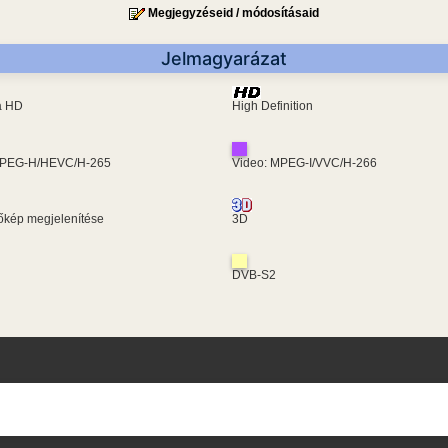
Megjegyzéseid / módosításaid
Jelmagyarázat
ra HD
High Definition
MPEG-H/HEVC/H-265
Video: MPEG-I/VVC/H-266
kép megjelenítése
3D
DVB-S2