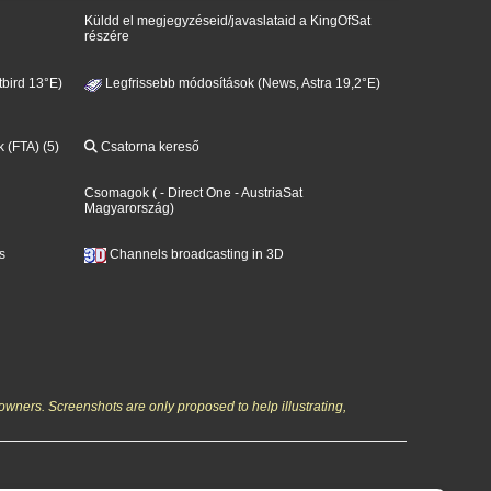
Küldd el megjegyzéseid/javaslataid a KingOfSat
részére
bird 13°E)
Legfrissebb módosítások (News, Astra 19,2°E)
k (FTA) (5)
Csatorna kereső
Csomagok
(
- Direct One
- AustriaSat
Magyarország
)
s
Channels broadcasting in 3D
owners. Screenshots are only proposed to help illustrating,