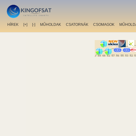
HÍREK
[+]
[-]
MŰHOLDAK
CSATORNÁK
CSOMAGOK
MŰHOLD