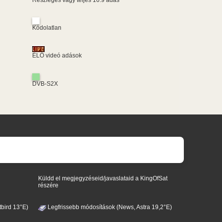
Kódolatlan
ÉLŐ videó adások
DVB-S2X
Küldd el megjegyzéseid/javaslataid a KingOfSat
részére
bird 13°E)
Legfrissebb módosítások (News, Astra 19,2°E)