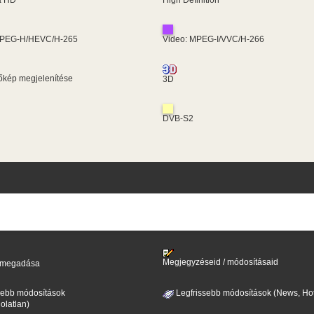
MPEG-H/HEVC/H-265
Video: MPEG-I/VVC/H-266
kép megjelenítése
3D
DVB-S2
Megjegyzéseid / módosításaid
il megadása
sebb módosítások
Legfrissebb módosítások (News, Hot
olatlan)