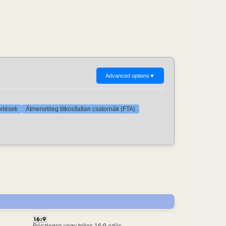
Advanced options
▼
örlések
Átmenetileg titkosítatlan csatornák (FTA)
Részleges vagy teljes 16:9 adás