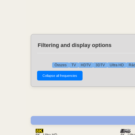
Filtering and display options
Összes
TV
HDTV
3DTV
Ultra HD
Rád
4K - Ult