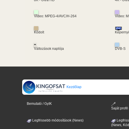
8K - Ultra HD
Video: MPEG-4/AVC/H-264
Video: 
Kódolt
Képernyő
+
Változások naplója
DVB-S
Kezdőlap
Bemutató / GyIK
Saját prof
Legfrissebb módosítások (News)
Legfris
(News, Kód