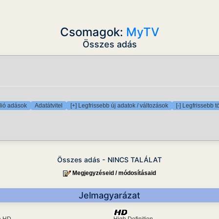
Csomagok:
MyTV
Összes adás
ió adások
Adatátvitel
[+] Legfrissebb új adatok / változások
[-] Legfrissebb t
Összes adás - NINCS TALÁLAT
Megjegyzéseid / módosításaid
Jelmagyarázat
ra HD
High Definition