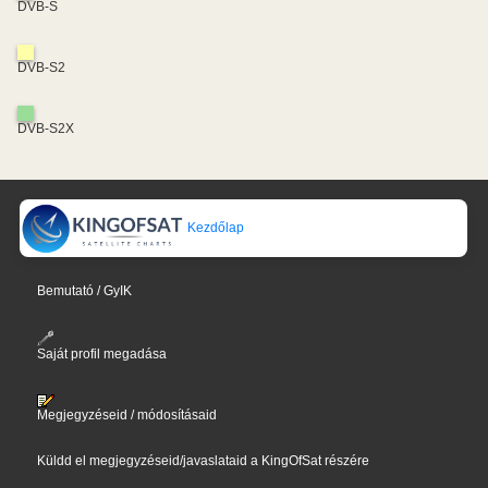
DVB-S
DVB-S2
DVB-S2X
Kezdőlap
Bemutató / GyIK
Saját profil megadása
Megjegyzéseid / módosításaid
Küldd el megjegyzéseid/javaslataid a KingOfSat részére