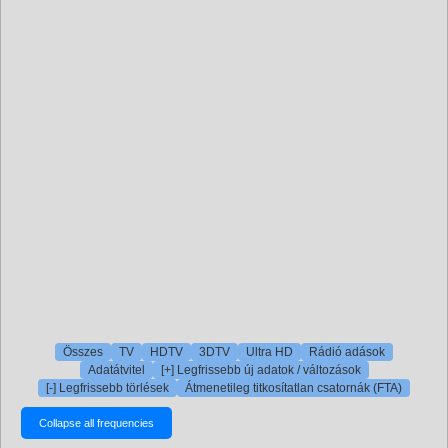
Összes
TV
HDTV
3DTV
Ultra HD
Rádió adások
Adatátvitel
[+] Legfrissebb új adatok / változások
[-] Legfrissebb törlések
Átmenetileg titkosítatlan csatornák (FTA)