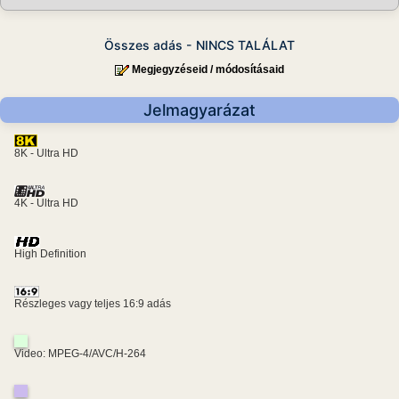
Összes adás - NINCS TALÁLAT
Megjegyzéseid / módosításaid
Jelmagyarázat
8K - Ultra HD
4K - Ultra HD
High Definition
Részleges vagy teljes 16:9 adás
Video: MPEG-4/AVC/H-264