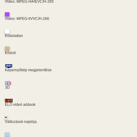
Video: MPEG-H/HEVC/H-265
Video: MPEG-I/VVC/H-266
Kódolatlan
Kódolt
Képernyőkép megjelenítése
3D
ÉLŐ videó adások
+
Változások naplója