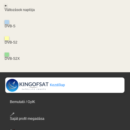
+
Változások naplója
DVB-S
DVB-S2
DVB-S2X
Kezdőlap
Bemutató / GyIK
Saját profil megadása