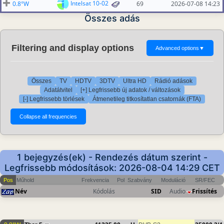
Intelsat 10-02
0.8°W
69
2026-07-08 14:23
Összes adás
Filtering and display options
Advanced options
▼
Összes
TV
HDTV
3DTV
Ultra HD
Rádió adások
Adatátvitel
[+] Legfrissebb új adatok / változások
[-] Legfrissebb törlések
Átmenetileg titkosítatlan csatornák (FTA)
1 bejegyzés(ek) - Rendezés dátum szerint -
Legfrissebb módosítások: 2026-08-04 14:29 CET
Pos
Műhold
Frekvencia
Pol
Szabvány
Moduláció
SR/FEC
Név
Kódolás
SID
Audio
Frissítés