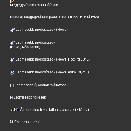
Megjegyzéseid / módosításaid
Küldd el megjegyzéseid/javaslataid a KingOfSat részére
Legfrissebb módosítások (News)
Legfrissebb módosítások
(News, Kódolatlan)
Legfrissebb módosítások (News, Hotbird 13°E)
Legfrissebb módosítások (News, Astra 19,2°E)
[+] Legfrissebb új adatok / változások
[-] Legfrissebb törlések
Átmenetileg titkosítatlan csatornák (FTA) (7)
Csatorna kereső