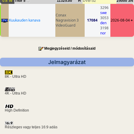
0.8°W
Thor 5
11325.00
H
DVB-S2
25000
3/4
3296
swe
Conax
3053
Kuukauden kanava
Nagravision 3
17084
2026-08-04
+
den
VideoGuard
3198
nor
Megjegyzéseid / módosításaid
Jelmagyarázat
8K - Ultra HD
4K - Ultra HD
High Definition
Részleges vagy teljes 16:9 adás