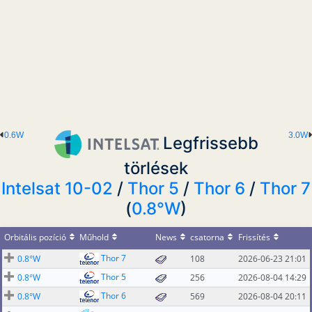
0.6W
3.0W
Legfrissebb
törlések
Intelsat 10-02
/
Thor 5
/
Thor 6
/
Thor 7
(
0.8°W
)
Orbitális pozíció
Műhold
News
csatorna
Frissítés
Thor 7
0.8°W
108
2026-06-23 21:01
Thor 5
0.8°W
256
2026-08-04 14:29
Thor 6
0.8°W
569
2026-08-04 20:11