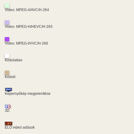
Video: MPEG-4/AVC/H-264
Video: MPEG-H/HEVC/H-265
Video: MPEG-I/VVC/H-266
Kódolatlan
Kódolt
Képernyőkép megjelenítése
3D
ÉLŐ videó adások