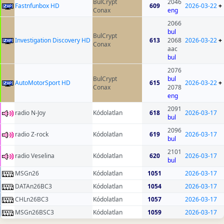
BulCrypt
2046
Fastnfunbox HD
609
2026-03-22
+
Conax
eng
2066
bul
BulCrypt
Investigation Discovery HD
613
2068
2026-03-22
+
Conax
aac
bul
2076
BulCrypt
bul
AutoMotorSport HD
615
2026-03-22
+
Conax
2078
eng
2091
radio N-Joy
Kódolatlan
618
2026-03-17
bul
2096
radio Z-rock
Kódolatlan
619
2026-03-17
bul
2101
radio Veselina
Kódolatlan
620
2026-03-17
bul
MSGn26
Kódolatlan
1051
2026-03-17
DATAn26BC3
Kódolatlan
1054
2026-03-17
CHLn26BC3
Kódolatlan
1057
2026-03-17
MSGn26BSC3
Kódolatlan
1059
2026-03-17