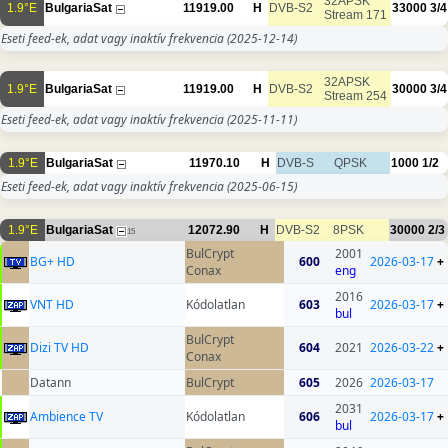
32APSK
1.9°E
BulgariaSat
11919.00
H
DVB-S2
33000
3/4
Stream 171
Eseti feed-ek, adat vagy inaktív frekvencia
(2025-12-14)
32APSK
1.9°E
BulgariaSat
11919.00
H
DVB-S2
30000
3/4
Stream 254
Eseti feed-ek, adat vagy inaktív frekvencia
(2025-11-11)
1.9°E
BulgariaSat
11970.10
H
DVB-S
QPSK
1000
1/2
Eseti feed-ek, adat vagy inaktív frekvencia
(2025-06-15)
1.9°E
BulgariaSat
12072.90
H
DVB-S2
8PSK
30000
2/3
15
BulCrypt
2001
BG+ HD
600
2026-03-17
+
Conax
eng
2016
VNT HD
Kódolatlan
603
2026-03-17
+
bul
BulCrypt
Dizi TV HD
604
2021
2026-03-22
+
Conax
Datann
BulCrypt
605
2026
2026-03-17
2031
Ambience TV
Kódolatlan
606
2026-03-17
+
bul