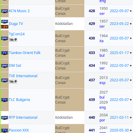
Conax
eng
BulCrypt
1950
KCN Music 2
428
2022-05-07
+
Conax
ser
1957
Duga TV
Kódolatlan
429
2023-05-22
+
ser
TgCom24
BulCrypt
1964
430
2022-05-07
+
Conax
ita
BulCrypt
1985
Tiankov Orient Folk
433
2025-01-17
+
Conax
bul
BulCrypt
1992
DM Sat
434
2022-05-07
+
Conax
ser
TVE International
BulCrypt
2013
437
2022-05-07
+
Conax
esp
2027
BulCrypt
bul
TLC Bulgaria
439
2022-05-07
+
Conax
2029
eng
2034
RTP International
Kódolatlan
440
2021-03-11
+
por
BulCrypt
2041
Passion XXX
441
2020-05-30
+
Conax
eng