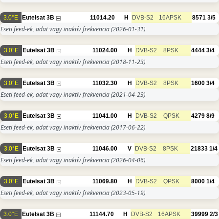
3.0°E
Eutelsat 3B
11014.20
H
DVB-S2
16APSK
8571
3/5
Eseti feed-ek, adat vagy inaktív frekvencia
(2026-01-31)
3.0°E
Eutelsat 3B
11024.00
H
DVB-S2
8PSK
4444
3/4
Eseti feed-ek, adat vagy inaktív frekvencia
(2018-11-23)
3.0°E
Eutelsat 3B
11032.30
H
DVB-S2
8PSK
1600
3/4
Eseti feed-ek, adat vagy inaktív frekvencia
(2021-04-23)
3.0°E
Eutelsat 3B
11041.00
H
DVB-S2
QPSK
4279
8/9
Eseti feed-ek, adat vagy inaktív frekvencia
(2017-06-22)
3.0°E
Eutelsat 3B
11046.00
V
DVB-S2
8PSK
21833
1/4
Eseti feed-ek, adat vagy inaktív frekvencia
(2026-04-06)
3.0°E
Eutelsat 3B
11069.80
H
DVB-S2
QPSK
8000
1/4
Eseti feed-ek, adat vagy inaktív frekvencia
(2023-05-19)
3.0°E
Eutelsat 3B
11144.70
H
DVB-S2
16APSK
39999
2/3