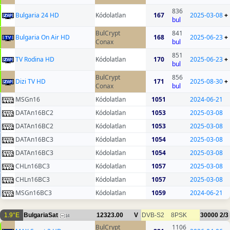
836
Bulgaria 24 HD
Kódolatlan
167
2025-03-08
+
bul
BulCrypt
841
Bulgaria On Air HD
168
2025-06-23
+
Conax
bul
851
TV Rodina HD
Kódolatlan
170
2025-06-23
+
bul
BulCrypt
856
Dizi TV HD
171
2025-08-30
+
Conax
bul
MSGn16
Kódolatlan
1051
2024-06-21
DATAn16BC2
Kódolatlan
1053
2025-03-08
DATAn16BC2
Kódolatlan
1053
2025-03-08
DATAn16BC3
Kódolatlan
1054
2025-03-08
DATAn16BC3
Kódolatlan
1054
2025-03-08
CHLn16BC3
Kódolatlan
1057
2025-03-08
CHLn16BC3
Kódolatlan
1057
2025-03-08
MSGn16BC3
Kódolatlan
1059
2024-06-21
1.9°E
BulgariaSat
12323.00
V
DVB-S2
8PSK
30000
2/3
14
BulCrypt
1106