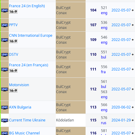
France 24 (in English)
BulCrypt
521
104
2022-05-07
+
Conax
eng
BulCrypt
536
PPTV
107
2022-05-07
+
Conax
eng
CNN International Europe
BulCrypt
546
109
2022-05-07
+
Conax
eng
BulCrypt
551
DSTV
110
2022-05-07
+
Conax
bul
France 24 (en Français)
BulCrypt
556
111
2022-05-07
+
Conax
fra
561
Motorvision
BulCrypt
bul
112
2022-05-07
+
Conax
563
eng
BulCrypt
566
AXN Bulgaria
113
2020-06-02
+
Conax
eng
576
Current Time Ukraine
Kódolatlan
115
2024-01-29
+
rus
BulCrypt
581
BG Music Channel
116
2022-05-07
+