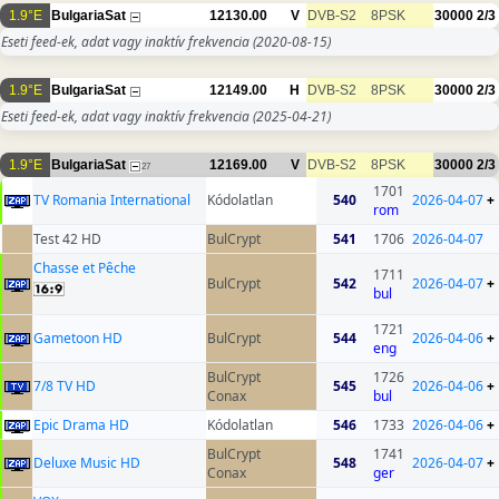
1.9°E
BulgariaSat
12130.00
V
DVB-S2
8PSK
30000
2/3
Eseti feed-ek, adat vagy inaktív frekvencia
(2020-08-15)
1.9°E
BulgariaSat
12149.00
H
DVB-S2
8PSK
30000
2/3
Eseti feed-ek, adat vagy inaktív frekvencia
(2025-04-21)
1.9°E
BulgariaSat
12169.00
V
DVB-S2
8PSK
30000
2/3
27
1701
TV Romania International
Kódolatlan
540
2026-04-07
+
rom
Test 42 HD
BulCrypt
541
1706
2026-04-07
Chasse et Pêche
1711
BulCrypt
542
2026-04-07
+
bul
1721
Gametoon HD
BulCrypt
544
2026-04-06
+
eng
BulCrypt
1726
7/8 TV HD
545
2026-04-06
+
Conax
bul
Epic Drama HD
Kódolatlan
546
1733
2026-04-06
+
BulCrypt
1741
Deluxe Music HD
548
2026-04-07
+
Conax
ger