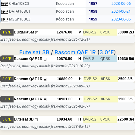
CHLn10BC3
Kódolatlan
1057
2023-06-06
DATAt10BC1
Kódolatlan
1058
2024-06-21
MSGn10BC3
Kódolatlan
1059
2023-06-06
1.9°E
BulgariaSat
12476.00
V
DVB-S2
8PSK
30000
2/3
Eseti feed-ek, adat vagy inaktív frekvencia
(2025-12-31)
Eutelsat 3B
/
Rascom QAF 1R
(
3.0°E
)
3.0°E
Rascom QAF 1R
10870.50
H
DVB-S
QPSK
19630
5/6
Eseti feed-ek, adat vagy inaktív frekvencia
(2013-10-09)
3.0°E
Rascom QAF 1R
10889.00
H
DVB-S2
8PSK
2500
3/5
Eseti feed-ek, adat vagy inaktív frekvencia
(2020-09-01)
3.0°E
Rascom QAF 1R
10901.00
H
DVB-S2
8PSK
1500
3/5
Eseti feed-ek, adat vagy inaktív frekvencia
(2026-02-07)
3.0°E
Eutelsat 3B
10934.60
H
DVB-S2
8PSK
22500
3/4
Eseti feed-ek, adat vagy inaktív frekvencia
(2023-05-19)