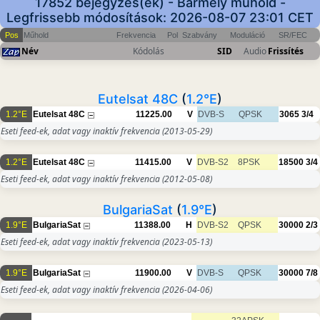
17852 bejegyzés(ek) - Bármely műhold -
Legfrissebb módosítások: 2026-08-07 23:01 CET
Pos
Műhold
Frekvencia
Pol
Szabvány
Moduláció
SR/FEC
Név
Kódolás
SID
Audio
Frissítés
Eutelsat 48C
(
1.2°E
)
1.2°E
Eutelsat 48C
11225.00
V
DVB-S
QPSK
3065
3/4
Eseti feed-ek, adat vagy inaktív frekvencia
(2013-05-29)
1.2°E
Eutelsat 48C
11415.00
V
DVB-S2
8PSK
18500
3/4
Eseti feed-ek, adat vagy inaktív frekvencia
(2012-05-08)
BulgariaSat
(
1.9°E
)
1.9°E
BulgariaSat
11388.00
H
DVB-S2
QPSK
30000
2/3
Eseti feed-ek, adat vagy inaktív frekvencia
(2023-05-13)
1.9°E
BulgariaSat
11900.00
V
DVB-S
QPSK
30000
7/8
Eseti feed-ek, adat vagy inaktív frekvencia
(2026-04-06)