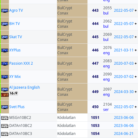
BulCrypt
2055
Agro TV
443
2022-05-07
+
Conax
bul
BulCrypt
2062
BH TV
444
2022-05-07
+
Conax
bul
BulCrypt
2069
Skat TV
445
2022-05-07
+
Conax
bul
BulCrypt
2076
XYPlus
446
2021-03-11
+
Conax
eng
2083
Passion XXX 2
BulCrypt
447
2020-07-03
+
eng
BulCrypt
2090
XY Mix
448
2020-07-02
+
Conax
eng
Al Jazeera English
BulCrypt
2097
449
2024-03-30
+
Conax
eng
BulCrypt
2104
Svet Plus
450
2022-05-07
+
Conax
ser
MSGn10BC2
Kódolatlan
1051
2023-06-06
DATAn10BC2
Kódolatlan
1053
2023-06-06
DATAn10BC3
Kódolatlan
1054
2024-06-21