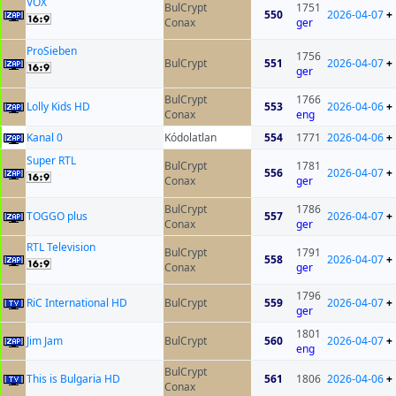
VOX
BulCrypt
1751
550
2026-04-07
+
Conax
ger
ProSieben
1756
BulCrypt
551
2026-04-07
+
ger
BulCrypt
1766
Lolly Kids HD
553
2026-04-06
+
Conax
eng
Kanal 0
Kódolatlan
554
1771
2026-04-06
+
Super RTL
BulCrypt
1781
556
2026-04-07
+
Conax
ger
BulCrypt
1786
TOGGO plus
557
2026-04-07
+
Conax
ger
RTL Television
BulCrypt
1791
558
2026-04-07
+
Conax
ger
1796
RiC International HD
BulCrypt
559
2026-04-07
+
ger
1801
Jim Jam
BulCrypt
560
2026-04-07
+
eng
BulCrypt
This is Bulgaria HD
561
1806
2026-04-06
+
Conax