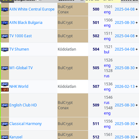
BulCrypt
1501
AXN White Central Europe
500
2025-04-08
+
Conax
eng
1506
AXN Black Bulgaria
BulCrypt
501
2025-08-30
+
eng
1511
TV 1000 East
BulCrypt
502
2025-04-08
+
eng
1521
TV Shumen
Kódolatlan
504
2025-04-08
+
bul
1526
eng
M1-Global TV
BulCrypt
505
2025-08-30
+
1528
rus
1536
NHK World
Kódolatlan
507
2026-02-13
+
eng
1546
BulCrypt
rus
English Club HD
509
2025-08-30
+
Conax
1548
eng
1556
Classical Harmony
BulCrypt
511
2025-08-30
+
eng
BulCrypt
1561
Karusel
512
2025-08-30
+