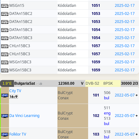
MSGn15
Kódolatlan
1051
2025-02-17
DATAn15BC2
Kódolatlan
1053
2025-02-17
DATAn15BC2
Kódolatlan
1053
2025-02-17
DATAn15BC3
Kódolatlan
1054
2025-02-17
DATAn15BC3
Kódolatlan
1054
2025-02-17
CHLn15BC3
Kódolatlan
1057
2025-02-17
CHLn15BC3
Kódolatlan
1057
2025-02-17
MSGn15BC3
Kódolatlan
1059
2025-02-17
MSGn15BC3
Kódolatlan
1059
2025-02-17
1.9°E
BulgariaSat
12360.00
V
DVB-S2
8PSK
30000
2/3
23
City TV
BulCrypt
506
101
2022-05-07
+
Conax
bul
511
BulCrypt
eng
Da Vinci Learning
102
2022-05-07
+
Conax
513
bul
BulCrypt
518
Folklor TV
103
2022-05-07
+
Conax
bul