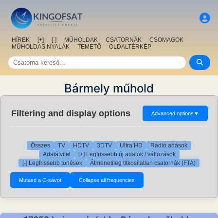
HÍREK
[+]
[-]
MŰHOLDAK
CSATORNÁK
CSOMAGOK
MŰHOLDAS NYALÁK
TEMETŐ
OLDALTÉRKÉP
Bármely műhold
Filtering and display options
Advanced options
▼
Összes
TV
HDTV
3DTV
Ultra HD
Rádió adások
Adatátvitel
[+] Legfrissebb új adatok / változások
[-] Legfrissebb törlések
Átmenetileg titkosítatlan csatornák (FTA)