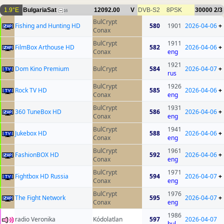
1.9°E
BulgariaSat
12092.00
V
DVB-S2
8PSK
30000
2/3
16
BulCrypt
Fishing and Hunting HD
580
1901
2026-04-06
+
Conax
BulCrypt
1911
FilmBox Arthouse HD
582
2026-04-06
+
Conax
eng
1921
Dom Kino Premium
BulCrypt
584
2026-04-07
+
rus
BulCrypt
1926
Rock TV HD
585
2026-04-06
+
Conax
eng
BulCrypt
1931
360 TuneBox HD
586
2026-04-06
+
Conax
eng
BulCrypt
1941
Jukebox HD
588
2026-04-06
+
Conax
eng
BulCrypt
1961
FashionBOX HD
592
2026-04-06
+
Conax
eng
BulCrypt
1971
Fightbox HD Russia
594
2026-04-07
+
Conax
eng
BulCrypt
1976
The Fight Network
595
2026-04-07
+
Conax
eng
1986
radio Veronika
Kódolatlan
597
2026-04-07
bul