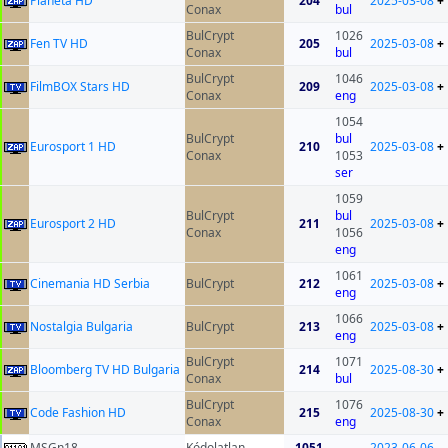
Planeta HD
204
2025-03-08
+
Conax
bul
BulCrypt
1026
Fen TV HD
205
2025-03-08
+
Conax
bul
BulCrypt
1046
FilmBOX Stars HD
209
2025-03-08
+
Conax
eng
1054
BulCrypt
bul
Eurosport 1 HD
210
2025-03-08
+
Conax
1053
ser
1059
BulCrypt
bul
Eurosport 2 HD
211
2025-03-08
+
Conax
1056
eng
1061
Cinemania HD Serbia
BulCrypt
212
2025-03-08
+
eng
1066
Nostalgia Bulgaria
BulCrypt
213
2025-03-08
+
eng
BulCrypt
1071
Bloomberg TV HD Bulgaria
214
2025-08-30
+
Conax
bul
BulCrypt
1076
Code Fashion HD
215
2025-08-30
+
Conax
eng
MSGn18
Kódolatlan
1051
2023-06-06