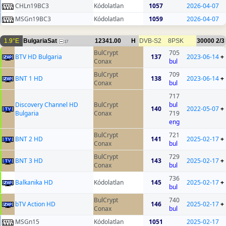
CHLn19BC3
Kódolatlan
1057
2026-04-07
MSGn19BC3
Kódolatlan
1059
2026-04-07
1.9°E
BulgariaSat
12341.00
H
DVB-S2
8PSK
30000
2/3
17
BulCrypt
705
BTV HD Bulgaria
137
2023-06-14
+
Conax
bul
BulCrypt
709
BNT 1 HD
138
2023-06-14
+
Conax
bul
717
Discovery Channel HD
BulCrypt
bul
140
2022-05-07
+
Bulgaria
Conax
719
eng
BulCrypt
721
BNT 2 HD
141
2025-02-17
+
Conax
bul
BulCrypt
729
BNT 3 HD
143
2025-02-17
+
Conax
bul
736
Balkanika HD
Kódolatlan
145
2025-02-17
+
bul
BulCrypt
740
bTV Action HD
146
2025-02-17
+
Conax
bul
MSGn15
Kódolatlan
1051
2025-02-17