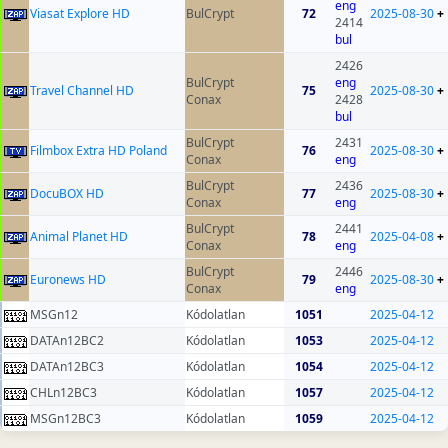
eng
Viasat Explore HD
BulCrypt
72
2025-08-30
+
2414
bul
2426
BulCrypt
eng
Travel Channel HD
75
2025-08-30
+
Conax
2428
bul
BulCrypt
2431
Filmbox Extra HD Poland
76
2025-08-30
+
Conax
eng
BulCrypt
2436
DocuBOX HD
77
2025-08-30
+
Conax
eng
BulCrypt
2441
Animal Planet HD
78
2025-04-08
+
Conax
eng
BulCrypt
2446
Euronews HD
79
2025-08-30
+
Conax
eng
MSGn12
Kódolatlan
1051
2025-04-12
DATAn12BC2
Kódolatlan
1053
2025-04-12
DATAn12BC3
Kódolatlan
1054
2025-04-12
CHLn12BC3
Kódolatlan
1057
2025-04-12
MSGn12BC3
Kódolatlan
1059
2025-04-12