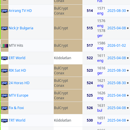
Conax
rus
BulCrypt
1571
Arirang TV HD
514
2025-08-30
+
Conax
eng
1576
eng
Nick Jr Bulgaria
BulCrypt
515
2025-04-08
+
1578
ger
1586
MTV Hits
BulCrypt
517
2026-01-02
eng
1611
ERT World
Kódolatlan
522
2025-04-08
+
eng
BulCrypt
1616
RIK Sat HD
523
2025-08-30
+
Conax
ger
BulCrypt
1621
24 Horas HD
524
2025-08-30
+
Conax
eng
BulCrypt
1626
MTV Europe
525
2025-04-08
+
Conax
eng
1631
Fix & Foxi
BulCrypt
526
2025-04-08
+
bul
1651
TRT World
Kódolatlan
530
2025-04-08
+
tur