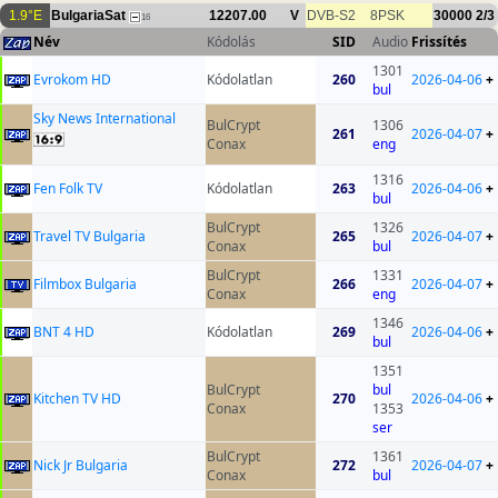
1.9°E
BulgariaSat
12207.00
V
DVB-S2
8PSK
30000
2/3
16
Név
Kódolás
SID
Audio
Frissítés
1301
Evrokom HD
Kódolatlan
260
2026-04-06
+
bul
Sky News International
BulCrypt
1306
261
2026-04-07
+
Conax
eng
1316
Fen Folk TV
Kódolatlan
263
2026-04-06
+
bul
BulCrypt
1326
Travel TV Bulgaria
265
2026-04-07
+
Conax
bul
BulCrypt
1331
Filmbox Bulgaria
266
2026-04-07
+
Conax
eng
1346
BNT 4 HD
Kódolatlan
269
2026-04-06
+
bul
1351
BulCrypt
bul
Kitchen TV HD
270
2026-04-06
+
Conax
1353
ser
BulCrypt
1361
Nick Jr Bulgaria
272
2026-04-07
+
Conax
bul