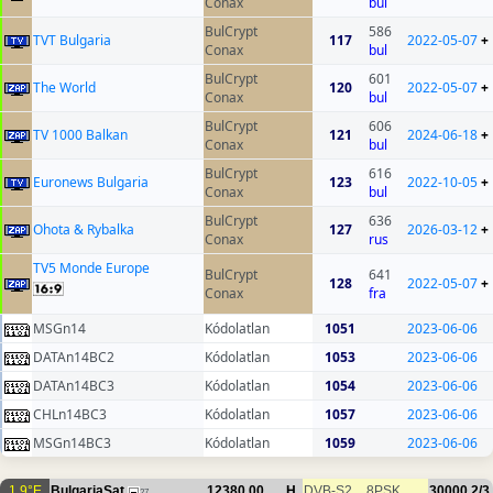
Conax
bul
BulCrypt
586
TVT Bulgaria
117
2022-05-07
+
Conax
bul
BulCrypt
601
The World
120
2022-05-07
+
Conax
bul
BulCrypt
606
TV 1000 Balkan
121
2024-06-18
+
Conax
bul
BulCrypt
616
Euronews Bulgaria
123
2022-10-05
+
Conax
bul
BulCrypt
636
Ohota & Rybalka
127
2026-03-12
+
Conax
rus
TV5 Monde Europe
BulCrypt
641
128
2022-05-07
+
Conax
fra
MSGn14
Kódolatlan
1051
2023-06-06
DATAn14BC2
Kódolatlan
1053
2023-06-06
DATAn14BC3
Kódolatlan
1054
2023-06-06
CHLn14BC3
Kódolatlan
1057
2023-06-06
MSGn14BC3
Kódolatlan
1059
2023-06-06
1.9°E
BulgariaSat
12380.00
H
DVB-S2
8PSK
30000
2/3
27