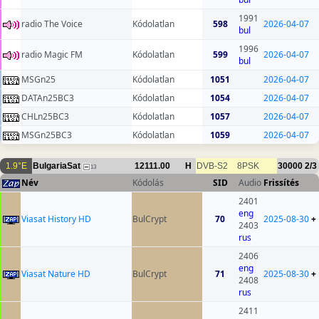
1991
radio The Voice
Kódolatlan
598
2026-04-07
bul
1996
radio Magic FM
Kódolatlan
599
2026-04-07
bul
MSGn25
Kódolatlan
1051
2026-04-07
DATAn25BC3
Kódolatlan
1054
2026-04-07
CHLn25BC3
Kódolatlan
1057
2026-04-07
MSGn25BC3
Kódolatlan
1059
2026-04-07
1.9°E
BulgariaSat
12111.00
H
DVB-S2
8PSK
30000
2/3
13
Név
Kódolás
SID
Audio
Frissítés
2401
eng
Viasat History HD
BulCrypt
70
2025-08-30
+
2403
rus
2406
eng
Viasat Nature HD
BulCrypt
71
2025-08-30
+
2408
rus
2411