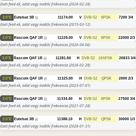
Eseti feed-ek, adat vagy inaktív frekvencia
(2026-02-28)
3.0°E
Eutelsat 3B
11174.00
V
DVB-S2
8PSK
7200
3/4
Eseti feed-ek, adat vagy inaktív frekvencia
(2015-03-12)
3.0°E
Rascom QAF 1R
11229.00
V
DVB-S2
8PSK
22000
2/3
Eseti feed-ek, adat vagy inaktív frekvencia
(2026-04-06)
3.0°E
Rascom QAF 1R
11281.60
H
DVB-S2
16APSK
20833
3/4
Eseti feed-ek, adat vagy inaktív frekvencia
(2026-02-28)
3.0°E
Rascom QAF 1R
11325.00
H
DVB-S2
QPSK
2000
2/3
Eseti feed-ek, adat vagy inaktív frekvencia
(2023-07-01)
3.0°E
Rascom QAF 1R
11334.40
H
DVB-S2
8PSK
27500
3/4
Eseti feed-ek, adat vagy inaktív frekvencia
(2021-07-28)
3.0°E
Eutelsat 3B
11388.10
H
DVB-S2
QPSK
30000
1/3
Eseti feed-ek, adat vagy inaktív frekvencia
(2026-01-31)