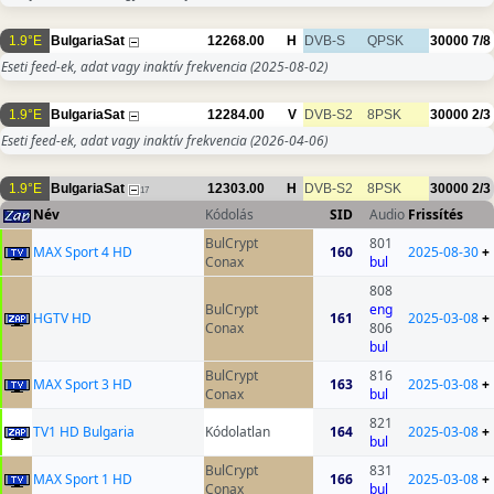
1.9°E
BulgariaSat
12268.00
H
DVB-S
QPSK
30000
7/8
Eseti feed-ek, adat vagy inaktív frekvencia
(2025-08-02)
1.9°E
BulgariaSat
12284.00
V
DVB-S2
8PSK
30000
2/3
Eseti feed-ek, adat vagy inaktív frekvencia
(2026-04-06)
1.9°E
BulgariaSat
12303.00
H
DVB-S2
8PSK
30000
2/3
17
Név
Kódolás
SID
Audio
Frissítés
BulCrypt
801
MAX Sport 4 HD
160
2025-08-30
+
Conax
bul
808
BulCrypt
eng
HGTV HD
161
2025-03-08
+
Conax
806
bul
BulCrypt
816
MAX Sport 3 HD
163
2025-03-08
+
Conax
bul
821
TV1 HD Bulgaria
Kódolatlan
164
2025-03-08
+
bul
BulCrypt
831
MAX Sport 1 HD
166
2025-03-08
+
Conax
bul