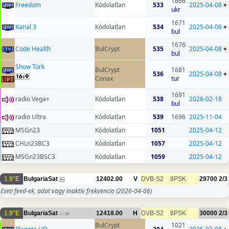
1666
Freedom
Kódolatlan
533
2025-04-08
+
ukr
1671
Kanal 3
Kódolatlan
534
2025-04-08
+
bul
1676
Code Health
BulCrypt
535
2025-04-08
+
bul
Show Türk
BulCrypt
1681
536
2025-04-08
+
Conax
tur
1691
radio Vega+
Kódolatlan
538
2026-02-18
bul
radio Ultra
Kódolatlan
539
1696
2025-11-04
MSGn23
Kódolatlan
1051
2025-04-12
CHLn23BC3
Kódolatlan
1057
2025-04-12
MSGn23BSC3
Kódolatlan
1059
2025-04-12
1.9°E
BulgariaSat
12402.00
V
DVB-S2
8PSK
29700
2/3
Eseti feed-ek, adat vagy inaktív frekvencia
(2026-04-06)
1.9°E
BulgariaSat
12418.00
H
DVB-S2
8PSK
30000
2/3
14
BulCrypt
1021