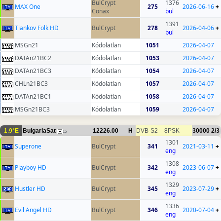
BulCrypt
1376
MAX One
275
2026-06-16
+
Conax
bul
1391
Tiankov Folk HD
BulCrypt
278
2026-04-06
+
bul
MSGn21
Kódolatlan
1051
2026-04-07
DATAn21BC2
Kódolatlan
1053
2026-04-07
DATAn21BC3
Kódolatlan
1054
2026-04-07
CHLn21BC3
Kódolatlan
1057
2026-04-07
DATAn21BC1
Kódolatlan
1058
2026-04-07
MSGn21BC3
Kódolatlan
1059
2026-04-07
1.9°E
BulgariaSat
12226.00
H
DVB-S2
8PSK
30000
2/3
15
1301
Superone
BulCrypt
341
2021-03-11
+
eng
1308
Playboy HD
BulCrypt
342
2023-06-07
+
eng
1329
Hustler HD
BulCrypt
345
2023-07-29
+
eng
1336
Evil Angel HD
BulCrypt
346
2020-07-04
+
eng