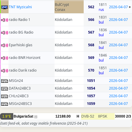
BulCrypt
1811
TNT Myzicalni
562
2026-04-07
+
Conax
rus
1831
radio Radio 1
Kódolatlan
566
2026-04-07
bul
1836
radio BG Radio
Kódolatlan
567
2026-04-07
bul
1841
Eparhiiski glas
Kódolatlan
568
2026-04-07
bul
1846
radio BNR Horizont
Kódolatlan
569
2026-04-07
bul
1851
radio Darik radio
Kódolatlan
570
2026-04-07
bul
MSGn24
Kódolatlan
1051
2026-04-07
DATAn24BC3
Kódolatlan
1054
2026-04-07
CHLn24BC3
Kódolatlan
1057
2026-04-07
MSGn24BSC3
Kódolatlan
1059
2026-04-07
1.9°E
BulgariaSat
12188.00
H
DVB-S2
8PSK
30000
2/3
Eseti feed-ek, adat vagy inaktív frekvencia
(2025-04-21)