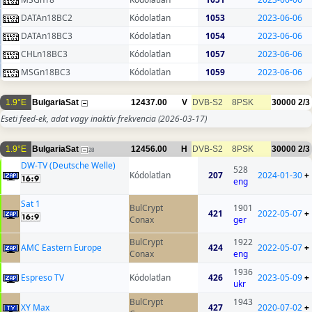
DATAn18BC2
Kódolatlan
1053
2023-06-06
DATAn18BC3
Kódolatlan
1054
2023-06-06
CHLn18BC3
Kódolatlan
1057
2023-06-06
MSGn18BC3
Kódolatlan
1059
2023-06-06
1.9°E
BulgariaSat
12437.00
V
DVB-S2
8PSK
30000
2/3
Eseti feed-ek, adat vagy inaktív frekvencia
(2026-03-17)
1.9°E
BulgariaSat
12456.00
H
DVB-S2
8PSK
30000
2/3
28
DW-TV (Deutsche Welle)
528
Kódolatlan
207
2024-01-30
+
eng
Sat 1
BulCrypt
1901
421
2022-05-07
+
Conax
ger
BulCrypt
1922
AMC Eastern Europe
424
2022-05-07
+
Conax
eng
1936
Espreso TV
Kódolatlan
426
2023-05-09
+
ukr
BulCrypt
1943
XY Max
427
2020-07-02
+