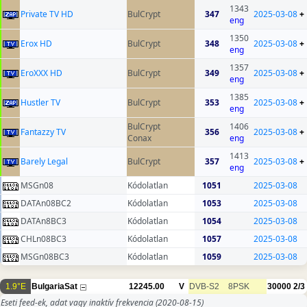
1343
Private TV HD
BulCrypt
347
2025-03-08
+
eng
1350
Erox HD
BulCrypt
348
2025-03-08
+
eng
1357
EroXXX HD
BulCrypt
349
2025-03-08
+
eng
1385
Hustler TV
BulCrypt
353
2025-03-08
+
eng
BulCrypt
1406
Fantazzy TV
356
2025-03-08
+
Conax
eng
1413
Barely Legal
BulCrypt
357
2025-03-08
+
eng
MSGn08
Kódolatlan
1051
2025-03-08
DATAn08BC2
Kódolatlan
1053
2025-03-08
DATAn8BC3
Kódolatlan
1054
2025-03-08
CHLn08BC3
Kódolatlan
1057
2025-03-08
MSGn08BC3
Kódolatlan
1059
2025-03-08
1.9°E
BulgariaSat
12245.00
V
DVB-S2
8PSK
30000
2/3
Eseti feed-ek, adat vagy inaktív frekvencia
(2020-08-15)