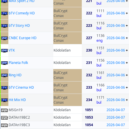
MAX Sport 2 HD
221
2026-04-06
+
Conax
bul
BulCrypt
1111
bTV Comedy HD
222
2026-04-06
+
Conax
bul
BulCrypt
1116
bTV Story HD
223
2026-04-06
+
Conax
bul
BulCrypt
1136
CNBC Europe HD
227
2026-04-06
+
Conax
eng
1151
VTK
Kódolatlan
230
2026-04-06
+
bul
1156
Planeta Folk
Kódolatlan
231
2026-04-06
+
bul
BulCrypt
1161
Ring HD
232
2026-04-06
+
Conax
bul
BulCrypt
1166
bTV Cinema HD
233
2026-04-06
+
Conax
bul
BulCrypt
1171
Hit Mix HD
234
2026-04-06
+
Conax
bul
MSGn19
Kódolatlan
1051
2026-04-07
DATAn19BC2
Kódolatlan
1053
2026-04-07
DATAn19BC3
Kódolatlan
1054
2026-04-07