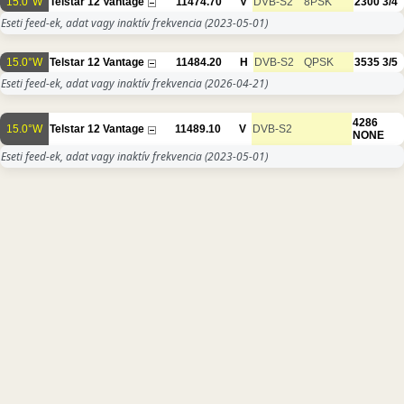
15.0°W
Telstar 12 Vantage
11474.70
V
DVB-S2
8PSK
2300
3/4
Eseti feed-ek, adat vagy inaktív frekvencia
(2023-05-01)
15.0°W
Telstar 12 Vantage
11484.20
H
DVB-S2
QPSK
3535
3/5
Eseti feed-ek, adat vagy inaktív frekvencia
(2026-04-21)
4286
15.0°W
Telstar 12 Vantage
11489.10
V
DVB-S2
NONE
Eseti feed-ek, adat vagy inaktív frekvencia
(2023-05-01)