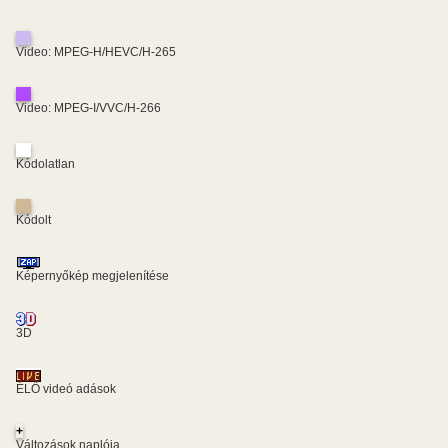
Video: MPEG-H/HEVC/H-265
Video: MPEG-I/VVC/H-266
Kódolatlan
Kódolt
Képernyőkép megjelenítése
3D
ÉLŐ videó adások
+
Változások naplója