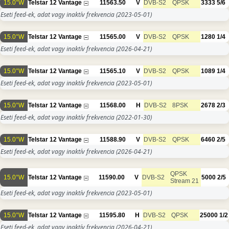
15.0°W
Telstar 12 Vantage
11563.50
V
DVB-S2
QPSK
3333
5/6
Eseti feed-ek, adat vagy inaktív frekvencia
(2023-05-01)
15.0°W
Telstar 12 Vantage
11565.00
V
DVB-S2
QPSK
1280
1/4
Eseti feed-ek, adat vagy inaktív frekvencia
(2026-04-21)
15.0°W
Telstar 12 Vantage
11565.10
V
DVB-S2
QPSK
1089
1/4
Eseti feed-ek, adat vagy inaktív frekvencia
(2023-05-01)
15.0°W
Telstar 12 Vantage
11568.00
H
DVB-S2
8PSK
2678
2/3
Eseti feed-ek, adat vagy inaktív frekvencia
(2022-01-30)
15.0°W
Telstar 12 Vantage
11588.90
V
DVB-S2
QPSK
6460
2/5
Eseti feed-ek, adat vagy inaktív frekvencia
(2026-04-21)
QPSK
15.0°W
Telstar 12 Vantage
11590.00
V
DVB-S2
5000
2/5
Stream 21
Eseti feed-ek, adat vagy inaktív frekvencia
(2023-05-01)
15.0°W
Telstar 12 Vantage
11595.80
H
DVB-S2
QPSK
25000
1/2
Eseti feed-ek, adat vagy inaktív frekvencia
(2026-04-21)