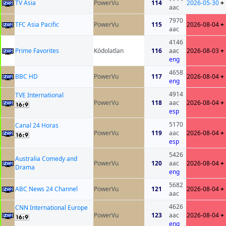
TV Asia
PowerVu
114
2026-05-30
+
aac
7970
TFC Asia Pacific
PowerVu
115
2026-08-04
+
aac
4146
Prime Favorites
Kódolatlan
116
aac
2026-08-03
+
eng
4658
BBC HD
PowerVu
117
2026-08-04
+
eng
4914
TVE International
PowerVu
118
aac
2026-08-04
+
esp
5170
Canal 24 Horas
PowerVu
119
aac
2026-08-04
+
esp
5426
Australia Comedy and
PowerVu
120
aac
2026-08-04
+
Drama
eng
5682
ABC News 24 Channel
PowerVu
121
2026-08-04
+
aac
4626
CNN International Europe
PowerVu
123
aac
2026-08-04
+
eng