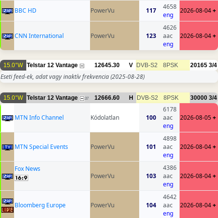
4658
BBC HD
PowerVu
117
2026-08-04
+
eng
4626
CNN International
PowerVu
123
aac
2026-08-04
+
eng
15.0°W
Telstar 12 Vantage
12645.30
V
DVB-S2
8PSK
20165
3/4
Eseti feed-ek, adat vagy inaktív frekvencia
(2025-08-28)
15.0°W
Telstar 12 Vantage
12666.60
H
DVB-S2
8PSK
30000
3/4
37
6178
MTN Info Channel
Kódolatlan
100
aac
2026-08-05
+
eng
4898
MTN Special Events
PowerVu
101
aac
2026-08-04
+
eng
4386
Fox News
PowerVu
103
aac
2026-08-04
+
eng
4642
Bloomberg Europe
PowerVu
104
aac
2026-08-04
+
eng