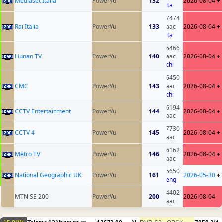
Mediaset Italia
PowerVu
132
2026-08-04
+
ita
7474
Rai Italia
PowerVu
133
aac
2026-08-04
+
ita
6466
Hunan TV
PowerVu
140
aac
2026-08-04
+
chi
6450
CMC
PowerVu
143
aac
2026-08-04
+
chi
6194
CCTV Entertainment
PowerVu
144
2026-08-04
+
aac
7730
CCTV 4
PowerVu
145
2026-08-04
+
aac
6162
Metro TV
PowerVu
146
2026-08-04
+
aac
5650
National Geographic UK
PowerVu
161
2026-05-30
+
eng
4402
MTN SE 200
PowerVu
200
2026-08-04
aac