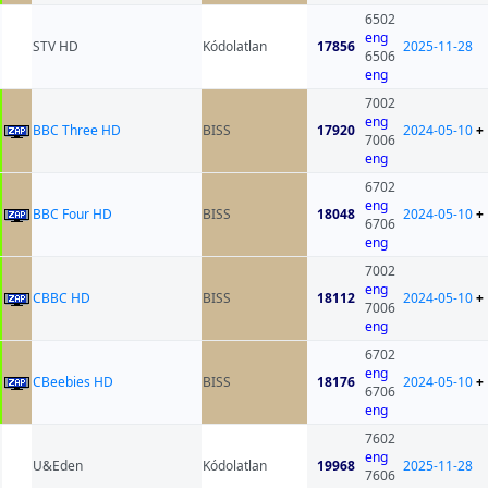
6502
eng
STV HD
Kódolatlan
17856
2025-11-28
6506
eng
7002
eng
BBC Three HD
BISS
17920
2024-05-10
+
7006
eng
6702
eng
BBC Four HD
BISS
18048
2024-05-10
+
6706
eng
7002
eng
CBBC HD
BISS
18112
2024-05-10
+
7006
eng
6702
eng
CBeebies HD
BISS
18176
2024-05-10
+
6706
eng
7602
eng
U&Eden
Kódolatlan
19968
2025-11-28
7606