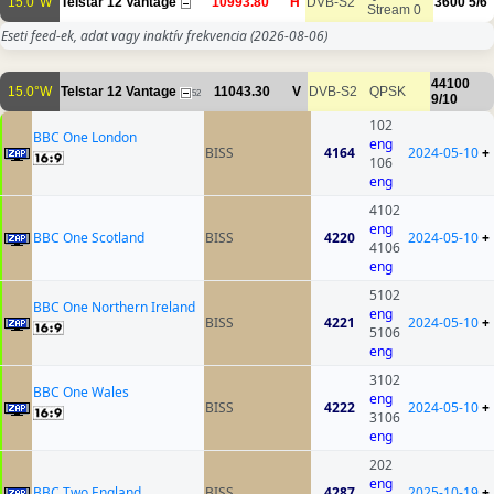
15.0°W
Telstar 12 Vantage
10993.80
H
DVB-S2
3600
5/6
Stream 0
Eseti feed-ek, adat vagy inaktív frekvencia
(2026-08-06)
44100
15.0°W
Telstar 12 Vantage
11043.30
V
DVB-S2
QPSK
52
9/10
102
BBC One London
eng
BISS
4164
2024-05-10
+
106
eng
4102
eng
BBC One Scotland
BISS
4220
2024-05-10
+
4106
eng
5102
BBC One Northern Ireland
eng
BISS
4221
2024-05-10
+
5106
eng
3102
BBC One Wales
eng
BISS
4222
2024-05-10
+
3106
eng
202
eng
BBC Two England
BISS
4287
2025-10-19
+