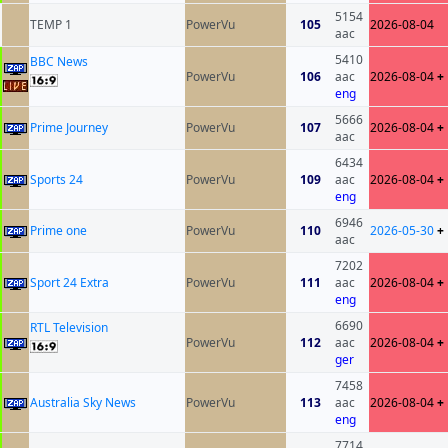
5154
TEMP 1
PowerVu
105
2026-08-04
aac
5410
BBC News
PowerVu
106
aac
2026-08-04
+
eng
5666
Prime Journey
PowerVu
107
2026-08-04
+
aac
6434
Sports 24
PowerVu
109
aac
2026-08-04
+
eng
6946
Prime one
PowerVu
110
2026-05-30
+
aac
7202
Sport 24 Extra
PowerVu
111
aac
2026-08-04
+
eng
6690
RTL Television
PowerVu
112
aac
2026-08-04
+
ger
7458
Australia Sky News
PowerVu
113
aac
2026-08-04
+
eng
7714