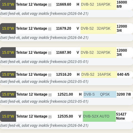
16000
15.0°W
Telstar 12 Vantage
11669.60
H
DVB-S2
16APSK
8/9
Eseti feed-ek, adat vagy inaktív frekvencia
(2026-04-21)
12000
15.0°W
Telstar 12 Vantage
11679.20
V
DVB-S2
32APSK
3/4
Eseti feed-ek, adat vagy inaktív frekvencia
(2026-04-21)
12000
15.0°W
Telstar 12 Vantage
11687.90
V
DVB-S2
32APSK
3/4
Eseti feed-ek, adat vagy inaktív frekvencia
(2023-05-01)
15.0°W
Telstar 12 Vantage
12516.20
H
DVB-S2
16APSK
640
4/5
Eseti feed-ek, adat vagy inaktív frekvencia
(2023-05-01)
15.0°W
Telstar 12 Vantage
12521.00
H
DVB-S
QPSK
3200
7/8
Eseti feed-ek, adat vagy inaktív frekvencia
(2023-05-01)
51427
15.0°W
Telstar 12 Vantage
12535.00
V
DVB-S2X
AUTO
None
Eseti feed-ek, adat vagy inaktív frekvencia
(2026-04-21)