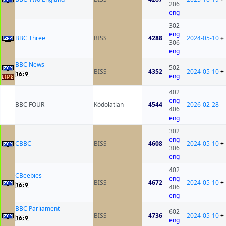
206
eng
302
eng
BBC Three
BISS
4288
2024-05-10
+
306
eng
BBC News
502
BISS
4352
2024-05-10
+
eng
402
eng
BBC FOUR
Kódolatlan
4544
2026-02-28
406
eng
302
eng
CBBC
BISS
4608
2024-05-10
+
306
eng
402
CBeebies
eng
BISS
4672
2024-05-10
+
406
eng
BBC Parliament
602
BISS
4736
2024-05-10
+
eng