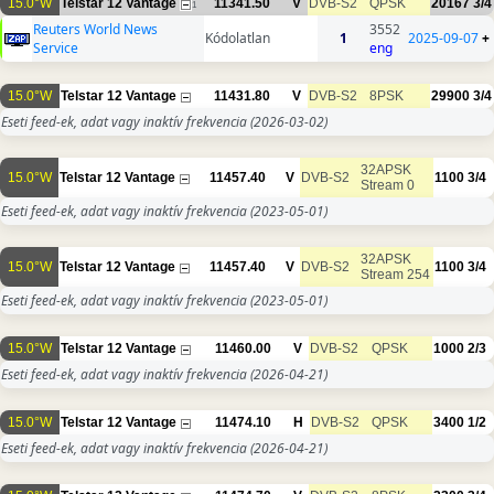
15.0°W
Telstar 12 Vantage
11341.50
V
DVB-S2
QPSK
20167
3/4
1
Reuters World News
3552
Kódolatlan
1
2025-09-07
+
Service
eng
15.0°W
Telstar 12 Vantage
11431.80
V
DVB-S2
8PSK
29900
3/4
Eseti feed-ek, adat vagy inaktív frekvencia
(2026-03-02)
32APSK
15.0°W
Telstar 12 Vantage
11457.40
V
DVB-S2
1100
3/4
Stream 0
Eseti feed-ek, adat vagy inaktív frekvencia
(2023-05-01)
32APSK
15.0°W
Telstar 12 Vantage
11457.40
V
DVB-S2
1100
3/4
Stream 254
Eseti feed-ek, adat vagy inaktív frekvencia
(2023-05-01)
15.0°W
Telstar 12 Vantage
11460.00
V
DVB-S2
QPSK
1000
2/3
Eseti feed-ek, adat vagy inaktív frekvencia
(2026-04-21)
15.0°W
Telstar 12 Vantage
11474.10
H
DVB-S2
QPSK
3400
1/2
Eseti feed-ek, adat vagy inaktív frekvencia
(2026-04-21)