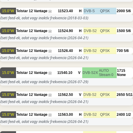
15.0°W
Telstar 12 Vantage
11523.40
H
DVB-S
QPSK
2000
5/6
Eseti feed-ek, adat vagy inaktív frekvencia
(2018-03-03)
15.0°W
Telstar 12 Vantage
11524.90
H
DVB-S2
QPSK
1500
5/6
Eseti feed-ek, adat vagy inaktív frekvencia
(2026-04-21)
15.0°W
Telstar 12 Vantage
11526.40
H
DVB-S2
QPSK
700
5/6
Eseti feed-ek, adat vagy inaktív frekvencia
(2026-04-21)
AUTO
1715
15.0°W
Telstar 12 Vantage
11540.10
V
DVB-S2X
Stream 0
None
Eseti feed-ek, adat vagy inaktív frekvencia
(2026-07-29)
15.0°W
Telstar 12 Vantage
11562.50
V
DVB-S2
QPSK
2650
5/11
Eseti feed-ek, adat vagy inaktív frekvencia
(2026-04-21)
15.0°W
Telstar 12 Vantage
11563.00
H
DVB-S2
QPSK
2400
1/2
Eseti feed-ek, adat vagy inaktív frekvencia
(2026-04-21)