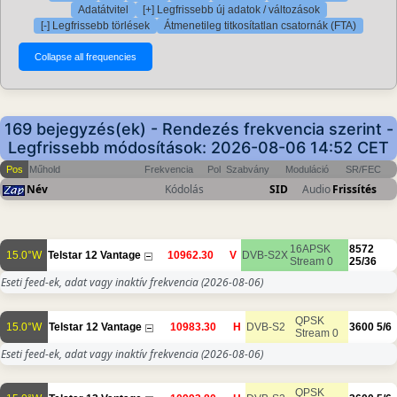
Adatátvitel
[+] Legfrissebb új adatok / változások
[-] Legfrissebb törlések
Átmenetileg titkosítatlan csatornák (FTA)
169 bejegyzés(ek) - Rendezés frekvencia szerint -
Legfrissebb módosítások: 2026-08-06 14:52 CET
Pos
Műhold
Frekvencia
Pol
Szabvány
Moduláció
SR/FEC
Név
Kódolás
SID
Audio
Frissítés
16APSK
8572
15.0°W
Telstar 12 Vantage
10962.30
V
DVB-S2X
Stream 0
25/36
Eseti feed-ek, adat vagy inaktív frekvencia
(2026-08-06)
QPSK
15.0°W
Telstar 12 Vantage
10983.30
H
DVB-S2
3600
5/6
Stream 0
Eseti feed-ek, adat vagy inaktív frekvencia
(2026-08-06)
QPSK