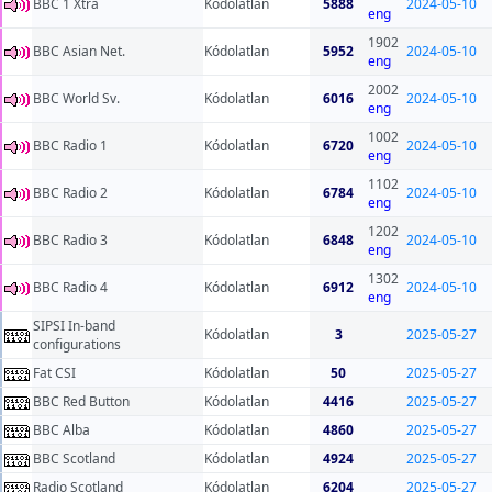
BBC 1 Xtra
Kódolatlan
5888
2024-05-10
eng
1902
BBC Asian Net.
Kódolatlan
5952
2024-05-10
eng
2002
BBC World Sv.
Kódolatlan
6016
2024-05-10
eng
1002
BBC Radio 1
Kódolatlan
6720
2024-05-10
eng
1102
BBC Radio 2
Kódolatlan
6784
2024-05-10
eng
1202
BBC Radio 3
Kódolatlan
6848
2024-05-10
eng
1302
BBC Radio 4
Kódolatlan
6912
2024-05-10
eng
SIPSI In-band
Kódolatlan
3
2025-05-27
configurations
Fat CSI
Kódolatlan
50
2025-05-27
BBC Red Button
Kódolatlan
4416
2025-05-27
BBC Alba
Kódolatlan
4860
2025-05-27
BBC Scotland
Kódolatlan
4924
2025-05-27
Radio Scotland
Kódolatlan
6204
2025-05-27