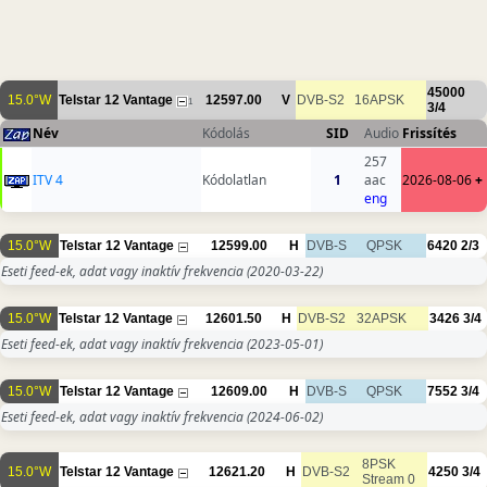
45000
15.0°W
Telstar 12 Vantage
12597.00
V
DVB-S2
16APSK
1
3/4
Név
Kódolás
SID
Audio
Frissítés
257
ITV 4
Kódolatlan
1
aac
2026-08-06
+
eng
15.0°W
Telstar 12 Vantage
12599.00
H
DVB-S
QPSK
6420
2/3
Eseti feed-ek, adat vagy inaktív frekvencia
(2020-03-22)
15.0°W
Telstar 12 Vantage
12601.50
H
DVB-S2
32APSK
3426
3/4
Eseti feed-ek, adat vagy inaktív frekvencia
(2023-05-01)
15.0°W
Telstar 12 Vantage
12609.00
H
DVB-S
QPSK
7552
3/4
Eseti feed-ek, adat vagy inaktív frekvencia
(2024-06-02)
8PSK
15.0°W
Telstar 12 Vantage
12621.20
H
DVB-S2
4250
3/4
Stream 0