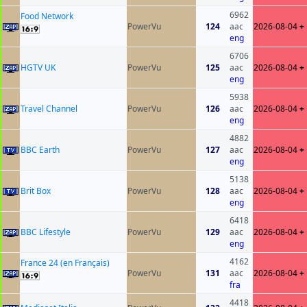
6962
Food Network
PowerVu
124
aac
2026-08-04
+
eng
6706
HGTV UK
PowerVu
125
aac
2026-08-04
+
eng
5938
Travel Channel
PowerVu
126
aac
2026-08-04
+
eng
4882
BBC Earth
PowerVu
127
aac
2026-08-04
+
eng
5138
Brit Box
PowerVu
128
aac
2026-08-04
+
eng
6418
BBC Lifestyle
PowerVu
129
aac
2026-08-04
+
eng
4162
France 24 (en Français)
PowerVu
131
aac
2026-08-04
+
fra
4418