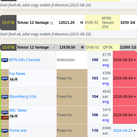
Eseti feed-ek, adat vagy inaktív frekvencia
(2023-08-20)
8PSK
15.0°W
Telstar 12 Vantage
12621.20
H
DVB-S2
Stream
4250
3/4
254
Eseti feed-ek, adat vagy inaktív frekvencia
(2023-08-20)
15.0°W
Telstar 12 Vantage
12639.50
H
DVB-S2
QPSK
11000
1/2
7
6178
MTN Info Channel
Kódolatlan
100
aac
2026-08-05
+
eng
4386
Fox News
PowerVu
103
aac
2026-08-04
+
eng
4642
Bloomberg USA
PowerVu
104
aac
2026-08-04
+
eng
5410
BBC News
PowerVu
106
aac
2026-08-04
+
eng
6946
Prime one
PowerVu
110
2026-04-22
+
aac