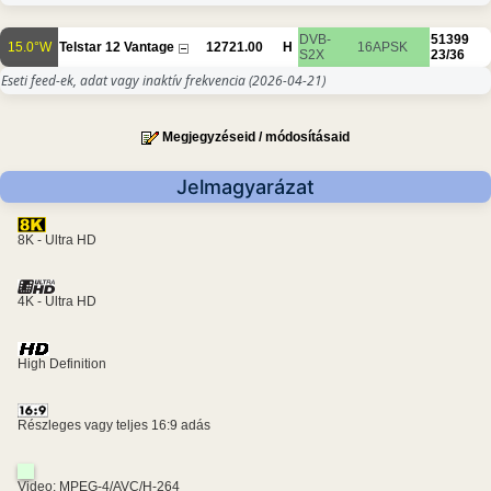
DVB-
51399
15.0°W
Telstar 12 Vantage
12721.00
H
16APSK
S2X
23/36
Eseti feed-ek, adat vagy inaktív frekvencia
(2026-04-21)
Megjegyzéseid / módosításaid
Jelmagyarázat
8K - Ultra HD
4K - Ultra HD
High Definition
Részleges vagy teljes 16:9 adás
Video: MPEG-4/AVC/H-264