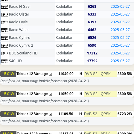
Radio N Gael
Kódolatlan
6268
2025-05-27
Radio Ulster
Kódolatlan
6333
2025-05-27
Radio Foyle
Kódolatlan
6397
2025-05-27
Radio Wales
Kódolatlan
6462
2025-05-27
Radio Cymru
Kódolatlan
6526
2025-05-27
Radio Cymru 2
Kódolatlan
6590
2025-05-27
BBC Scotland HD
Kódolatlan
17212
2025-05-27
S4C HD
Kódolatlan
17792
2025-05-27
15.0°W
Telstar 12 Vantage
11049.00
H
DVB-S2
QPSK
3600
5/6
Eseti feed-ek, adat vagy inaktív frekvencia
(2026-04-21)
15.0°W
Telstar 12 Vantage
11059.00
H
DVB-S2
QPSK
3600
5/6
Eseti feed-ek, adat vagy inaktív frekvencia
(2026-04-21)
15.0°W
Telstar 12 Vantage
11109.50
H
DVB-S2
QPSK
6723
2/3
Eseti feed-ek, adat vagy inaktív frekvencia
(2026-04-21)