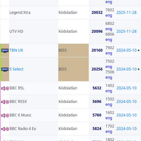
eng
7802
Legend Xtra
Kódolatlan
20032
2025-11-28
eng
6802
eng
UTV HD
Kódolatlan
20096
2025-11-28
6806
eng
7902
TBN UK
BISS
20160
2024-05-10
+
eng
7502
eng
5 Select
BISS
20256
2024-05-10
+
7506
eng
1402
BBC R5L
Kódolatlan
5632
2024-05-10
eng
1502
BBC R5SX
Kódolatlan
5696
2024-05-10
eng
1602
BBC 6 Music
Kódolatlan
5760
2024-05-10
eng
1702
BBC Radio 4 Ex
Kódolatlan
5824
2024-05-10
eng
1802