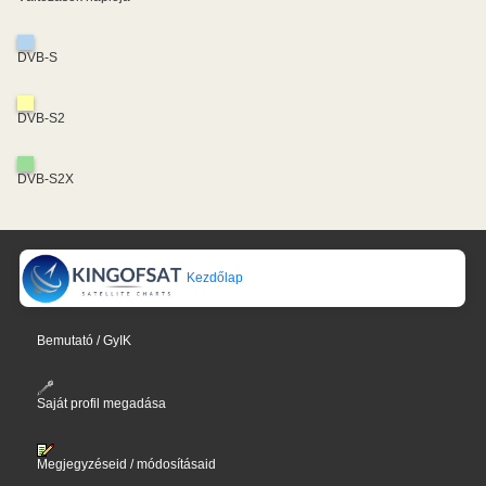
DVB-S
DVB-S2
DVB-S2X
Kezdőlap
Bemutató / GyIK
Saját profil megadása
Megjegyzéseid / módosításaid