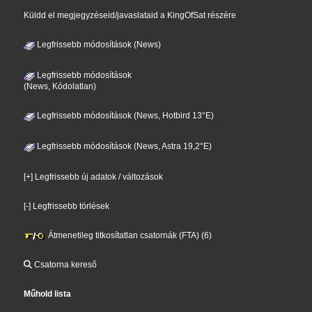
Küldd el megjegyzéseid/javaslataid a KingOfSat részére
Legfrissebb módosítások (News)
Legfrissebb módosítások
(News, Kódolatlan)
Legfrissebb módosítások (News, Hotbird 13°E)
Legfrissebb módosítások (News, Astra 19,2°E)
[+] Legfrissebb új adatok / változások
[-] Legfrissebb törlések
Átmenetileg titkosítatlan csatornák (FTA) (6)
Csatorna kereső
Műhold lista