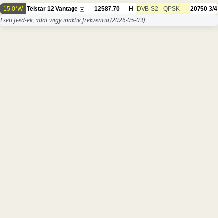
15.0°W
Telstar 12 Vantage
12587.70
H
DVB-S2
QPSK
20750
3/4
Eseti feed-ek, adat vagy inaktív frekvencia
(2026-05-03)