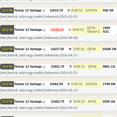
15.0°W
Telstar 12 Vantage
11610.70
V
DVB-S2
32APSK
556
4/5
Eseti feed-ek, adat vagy inaktív frekvencia
(2023-05-01)
QPSK
1900
15.0°W
Telstar 12 Vantage
11626.20
V
DVB-S2
Stream 0
5/11
Eseti feed-ek, adat vagy inaktív frekvencia
(2026-08-06)
15.0°W
Telstar 12 Vantage
11637.50
H
DVB-S2
QPSK
34285
5/6
Eseti feed-ek, adat vagy inaktív frekvencia
(2026-04-21)
15.0°W
Telstar 12 Vantage
11652.70
V
DVB-S2
QPSK
4881
1/2
Eseti feed-ek, adat vagy inaktív frekvencia
(2023-05-01)
15.0°W
Telstar 12 Vantage
11662.50
V
DVB-S2
16APSK
2780
8/9
Eseti feed-ek, adat vagy inaktív frekvencia
(2026-04-21)
15.0°W
Telstar 12 Vantage
11662.70
V
DVB-S2
8PSK
2500
3/4
Eseti feed-ek, adat vagy inaktív frekvencia
(2023-05-01)