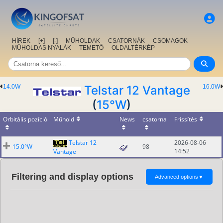
HÍREK
[+]
[-]
MŰHOLDAK
CSATORNÁK
CSOMAGOK
MŰHOLDAS NYALÁK
TEMETŐ
OLDALTÉRKÉP
14.0W
Telstar 12 Vantage
16.0W
(
15°W
)
Orbitális pozíció
Műhold
News
csatorna
Frissítés
Telstar 12
2026-08-06
15.0°W
98
14:52
Vantage
Filtering and display options
Advanced options
▼