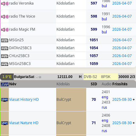
1986
radio Veronika
Kódolatlan
597
2026-04-07
bul
1991
radio The Voice
Kódolatlan
598
2026-04-07
bul
1996
radio Magic FM
Kódolatlan
599
2026-04-07
bul
MSGn25
Kódolatlan
1051
2026-04-07
DATAn25BC3
Kódolatlan
1054
2026-04-07
CHLn25BC3
Kódolatlan
1057
2026-04-07
MSGn25BC3
Kódolatlan
1059
2026-04-07
1.9°E
BulgariaSat
12111.00
H
DVB-S2
8PSK
30000
2/3
13
Név
Kódolás
SID
Audio
Frissítés
2401
eng
Viasat History HD
BulCrypt
70
2025-08-30
+
2403
rus
2406
eng
Viasat Nature HD
BulCrypt
71
2025-08-30
+
2408
rus