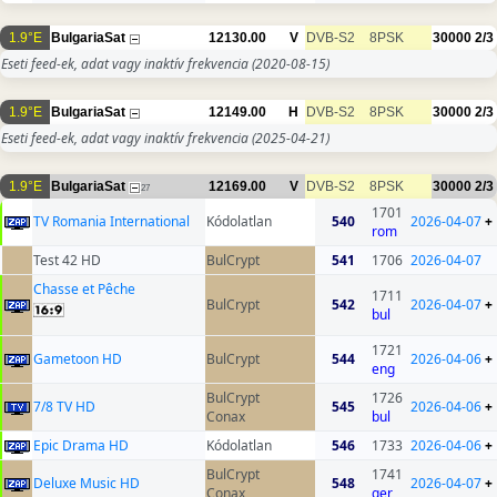
1.9°E
BulgariaSat
12130.00
V
DVB-S2
8PSK
30000
2/3
Eseti feed-ek, adat vagy inaktív frekvencia
(2020-08-15)
1.9°E
BulgariaSat
12149.00
H
DVB-S2
8PSK
30000
2/3
Eseti feed-ek, adat vagy inaktív frekvencia
(2025-04-21)
1.9°E
BulgariaSat
12169.00
V
DVB-S2
8PSK
30000
2/3
27
1701
TV Romania International
Kódolatlan
540
2026-04-07
+
rom
Test 42 HD
BulCrypt
541
1706
2026-04-07
Chasse et Pêche
1711
BulCrypt
542
2026-04-07
+
bul
1721
Gametoon HD
BulCrypt
544
2026-04-06
+
eng
BulCrypt
1726
7/8 TV HD
545
2026-04-06
+
Conax
bul
Epic Drama HD
Kódolatlan
546
1733
2026-04-06
+
BulCrypt
1741
Deluxe Music HD
548
2026-04-07
+
Conax
ger