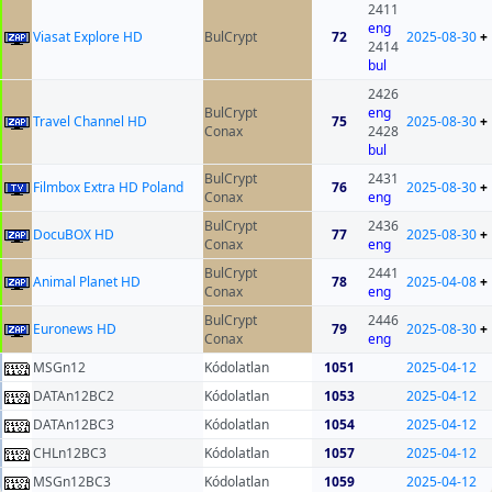
2411
eng
Viasat Explore HD
BulCrypt
72
2025-08-30
+
2414
bul
2426
BulCrypt
eng
Travel Channel HD
75
2025-08-30
+
Conax
2428
bul
BulCrypt
2431
Filmbox Extra HD Poland
76
2025-08-30
+
Conax
eng
BulCrypt
2436
DocuBOX HD
77
2025-08-30
+
Conax
eng
BulCrypt
2441
Animal Planet HD
78
2025-04-08
+
Conax
eng
BulCrypt
2446
Euronews HD
79
2025-08-30
+
Conax
eng
MSGn12
Kódolatlan
1051
2025-04-12
DATAn12BC2
Kódolatlan
1053
2025-04-12
DATAn12BC3
Kódolatlan
1054
2025-04-12
CHLn12BC3
Kódolatlan
1057
2025-04-12
MSGn12BC3
Kódolatlan
1059
2025-04-12