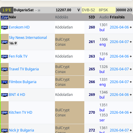
1.9°E
BulgariaSat
12207.00
V
DVB-S2
8PSK
30000
2/3
16
Név
Kódolás
SID
Audio
Frissítés
1301
Evrokom HD
Kódolatlan
260
2026-04-06
+
bul
Sky News International
BulCrypt
1306
261
2026-04-07
+
Conax
eng
1316
Fen Folk TV
Kódolatlan
263
2026-04-06
+
bul
BulCrypt
1326
Travel TV Bulgaria
265
2026-04-07
+
Conax
bul
BulCrypt
1331
Filmbox Bulgaria
266
2026-04-07
+
Conax
eng
1346
BNT 4 HD
Kódolatlan
269
2026-04-06
+
bul
1351
BulCrypt
bul
Kitchen TV HD
270
2026-04-06
+
Conax
1353
ser
BulCrypt
1361
Nick Jr Bulgaria
272
2026-04-07
+
Conax
bul