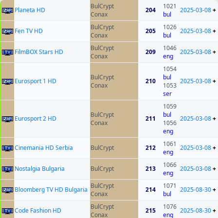
BulCrypt
1021
Planeta HD
204
2025-03-08
+
Conax
bul
BulCrypt
1026
Fen TV HD
205
2025-03-08
+
Conax
bul
BulCrypt
1046
FilmBOX Stars HD
209
2025-03-08
+
Conax
eng
1054
BulCrypt
bul
Eurosport 1 HD
210
2025-03-08
+
Conax
1053
ser
1059
BulCrypt
bul
Eurosport 2 HD
211
2025-03-08
+
Conax
1056
eng
1061
Cinemania HD Serbia
BulCrypt
212
2025-03-08
+
eng
1066
Nostalgia Bulgaria
BulCrypt
213
2025-03-08
+
eng
BulCrypt
1071
Bloomberg TV HD Bulgaria
214
2025-08-30
+
Conax
bul
BulCrypt
1076
Code Fashion HD
215
2025-08-30
+
Conax
eng