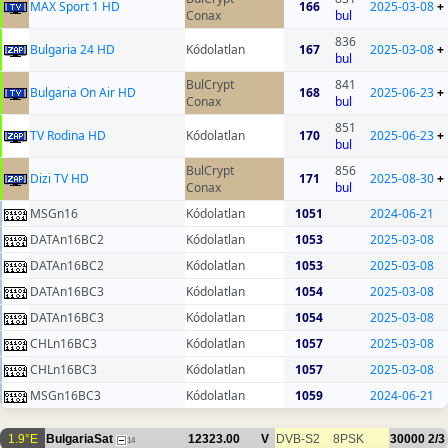
MAX Sport 1 HD
166
2025-03-08
+
Conax
bul
836
Bulgaria 24 HD
Kódolatlan
167
2025-03-08
+
bul
BulCrypt
841
Bulgaria On Air HD
168
2025-06-23
+
Conax
bul
851
TV Rodina HD
Kódolatlan
170
2025-06-23
+
bul
BulCrypt
856
Dizi TV HD
171
2025-08-30
+
Conax
bul
MSGn16
Kódolatlan
1051
2024-06-21
DATAn16BC2
Kódolatlan
1053
2025-03-08
DATAn16BC2
Kódolatlan
1053
2025-03-08
DATAn16BC3
Kódolatlan
1054
2025-03-08
DATAn16BC3
Kódolatlan
1054
2025-03-08
CHLn16BC3
Kódolatlan
1057
2025-03-08
CHLn16BC3
Kódolatlan
1057
2025-03-08
MSGn16BC3
Kódolatlan
1059
2024-06-21
1.9°E
BulgariaSat
12323.00
V
DVB-S2
8PSK
30000
2/3
14