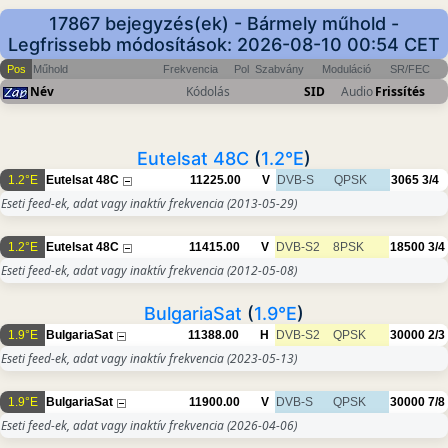
17867 bejegyzés(ek) - Bármely műhold -
Legfrissebb módosítások: 2026-08-10 00:54 CET
Pos
Műhold
Frekvencia
Pol
Szabvány
Moduláció
SR/FEC
Név
Kódolás
SID
Audio
Frissítés
Eutelsat 48C
(
1.2°E
)
1.2°E
Eutelsat 48C
11225.00
V
DVB-S
QPSK
3065
3/4
Eseti feed-ek, adat vagy inaktív frekvencia
(2013-05-29)
1.2°E
Eutelsat 48C
11415.00
V
DVB-S2
8PSK
18500
3/4
Eseti feed-ek, adat vagy inaktív frekvencia
(2012-05-08)
BulgariaSat
(
1.9°E
)
1.9°E
BulgariaSat
11388.00
H
DVB-S2
QPSK
30000
2/3
Eseti feed-ek, adat vagy inaktív frekvencia
(2023-05-13)
1.9°E
BulgariaSat
11900.00
V
DVB-S
QPSK
30000
7/8
Eseti feed-ek, adat vagy inaktív frekvencia
(2026-04-06)