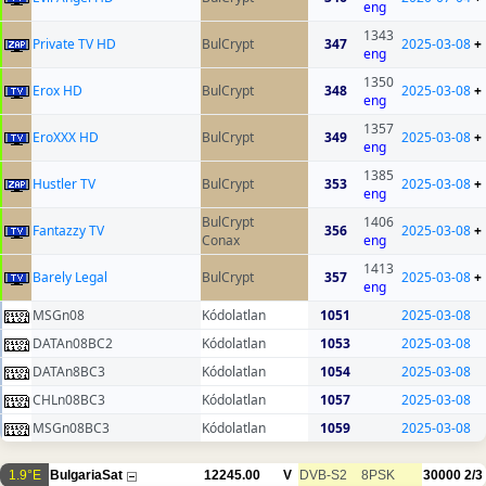
eng
1343
Private TV HD
BulCrypt
347
2025-03-08
+
eng
1350
Erox HD
BulCrypt
348
2025-03-08
+
eng
1357
EroXXX HD
BulCrypt
349
2025-03-08
+
eng
1385
Hustler TV
BulCrypt
353
2025-03-08
+
eng
BulCrypt
1406
Fantazzy TV
356
2025-03-08
+
Conax
eng
1413
Barely Legal
BulCrypt
357
2025-03-08
+
eng
MSGn08
Kódolatlan
1051
2025-03-08
DATAn08BC2
Kódolatlan
1053
2025-03-08
DATAn8BC3
Kódolatlan
1054
2025-03-08
CHLn08BC3
Kódolatlan
1057
2025-03-08
MSGn08BC3
Kódolatlan
1059
2025-03-08
1.9°E
BulgariaSat
12245.00
V
DVB-S2
8PSK
30000
2/3