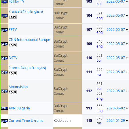
Folklor TV
103
2022-05-07
+
Conax
bul
France 24 (in English)
BulCrypt
521
104
2022-05-07
+
Conax
eng
BulCrypt
536
PPTV
107
2022-05-07
+
Conax
eng
CNN International Europe
BulCrypt
546
109
2022-05-07
+
Conax
eng
BulCrypt
551
DSTV
110
2022-05-07
+
Conax
bul
France 24 (en Français)
BulCrypt
556
111
2022-05-07
+
Conax
fra
561
Motorvision
BulCrypt
bul
112
2022-05-07
+
Conax
563
eng
BulCrypt
566
AXN Bulgaria
113
2020-06-02
+
Conax
eng
576
Current Time Ukraine
Kódolatlan
115
2024-01-29
+
rus