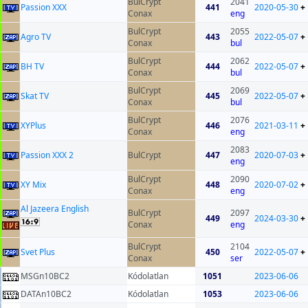
BulCrypt
2041
Passion XXX
441
2020-05-30
+
Conax
eng
BulCrypt
2055
Agro TV
443
2022-05-07
+
Conax
bul
BulCrypt
2062
BH TV
444
2022-05-07
+
Conax
bul
BulCrypt
2069
Skat TV
445
2022-05-07
+
Conax
bul
BulCrypt
2076
XYPlus
446
2021-03-11
+
Conax
eng
2083
Passion XXX 2
BulCrypt
447
2020-07-03
+
eng
BulCrypt
2090
XY Mix
448
2020-07-02
+
Conax
eng
Al Jazeera English
BulCrypt
2097
449
2024-03-30
+
Conax
eng
BulCrypt
2104
Svet Plus
450
2022-05-07
+
Conax
ser
MSGn10BC2
Kódolatlan
1051
2023-06-06
DATAn10BC2
Kódolatlan
1053
2023-06-06