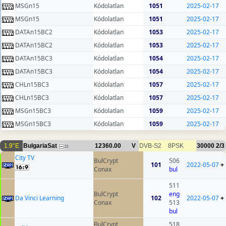
MSGn15
Kódolatlan
1051
2025-02-17
MSGn15
Kódolatlan
1051
2025-02-17
DATAn15BC2
Kódolatlan
1053
2025-02-17
DATAn15BC2
Kódolatlan
1053
2025-02-17
DATAn15BC3
Kódolatlan
1054
2025-02-17
DATAn15BC3
Kódolatlan
1054
2025-02-17
CHLn15BC3
Kódolatlan
1057
2025-02-17
CHLn15BC3
Kódolatlan
1057
2025-02-17
MSGn15BC3
Kódolatlan
1059
2025-02-17
MSGn15BC3
Kódolatlan
1059
2025-02-17
1.9°E
BulgariaSat
12360.00
V
DVB-S2
8PSK
30000
2/3
23
City TV
BulCrypt
506
101
2022-05-07
+
Conax
bul
511
BulCrypt
eng
Da Vinci Learning
102
2022-05-07
+
Conax
513
bul
BulCrypt
518