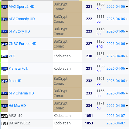
BulCrypt
1106
MAX Sport 2 HD
221
2026-04-06
+
Conax
bul
BulCrypt
1111
bTV Comedy HD
222
2026-04-06
+
Conax
bul
BulCrypt
1116
bTV Story HD
223
2026-04-06
+
Conax
bul
BulCrypt
1136
CNBC Europe HD
227
2026-04-06
+
Conax
eng
1151
VTK
Kódolatlan
230
2026-04-06
+
bul
1156
Planeta Folk
Kódolatlan
231
2026-04-06
+
bul
BulCrypt
1161
Ring HD
232
2026-04-06
+
Conax
bul
BulCrypt
1166
bTV Cinema HD
233
2026-04-06
+
Conax
bul
BulCrypt
1171
Hit Mix HD
234
2026-04-06
+
Conax
bul
MSGn19
Kódolatlan
1051
2026-04-07
DATAn19BC2
Kódolatlan
1053
2026-04-07