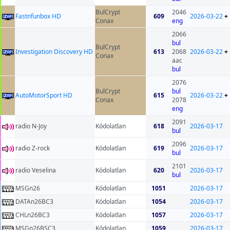
BulCrypt
2046
Fastnfunbox HD
609
2026-03-22
+
Conax
eng
2066
bul
BulCrypt
Investigation Discovery HD
613
2068
2026-03-22
+
Conax
aac
bul
2076
BulCrypt
bul
AutoMotorSport HD
615
2026-03-22
+
Conax
2078
eng
2091
radio N-Joy
Kódolatlan
618
2026-03-17
bul
2096
radio Z-rock
Kódolatlan
619
2026-03-17
bul
2101
radio Veselina
Kódolatlan
620
2026-03-17
bul
MSGn26
Kódolatlan
1051
2026-03-17
DATAn26BC3
Kódolatlan
1054
2026-03-17
CHLn26BC3
Kódolatlan
1057
2026-03-17
MSGn26BSC3
Kódolatlan
1059
2026-03-17