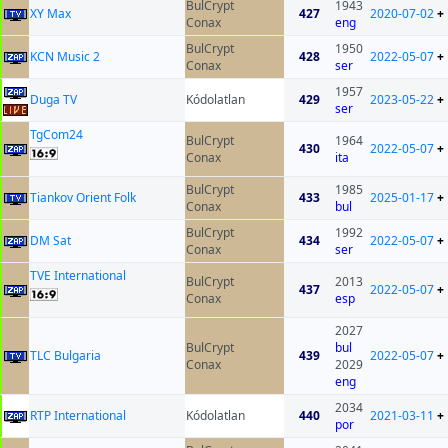
BulCrypt
1943
XY Max
427
2020-07-02
+
Conax
eng
BulCrypt
1950
KCN Music 2
428
2022-05-07
+
Conax
ser
1957
Duga TV
Kódolatlan
429
2023-05-22
+
ser
TgCom24
BulCrypt
1964
430
2022-05-07
+
Conax
ita
BulCrypt
1985
Tiankov Orient Folk
433
2025-01-17
+
Conax
bul
BulCrypt
1992
DM Sat
434
2022-05-07
+
Conax
ser
TVE International
BulCrypt
2013
437
2022-05-07
+
Conax
esp
2027
BulCrypt
bul
TLC Bulgaria
439
2022-05-07
+
Conax
2029
eng
2034
RTP International
Kódolatlan
440
2021-03-11
+
por