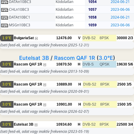
DATAn10BC3
Kódolatlan
1054
2024-06-21
CHLn10BC3
Kódolatlan
1057
2023-06-06
DATAt10BC1
Kódolatlan
1058
2024-06-21
MSGn10BC3
Kódolatlan
1059
2023-06-06
1.9°E
BulgariaSat
12476.00
V
DVB-S2
8PSK
30000
2/3
Eseti feed-ek, adat vagy inaktív frekvencia
(2025-12-31)
Eutelsat 3B
/
Rascom QAF 1R
(
3.0°E
)
3.0°E
Rascom QAF 1R
10870.50
H
DVB-S
QPSK
19630
5/6
Eseti feed-ek, adat vagy inaktív frekvencia
(2013-10-09)
3.0°E
Rascom QAF 1R
10889.00
H
DVB-S2
8PSK
2500
3/5
Eseti feed-ek, adat vagy inaktív frekvencia
(2020-09-01)
3.0°E
Rascom QAF 1R
10901.00
H
DVB-S2
8PSK
1500
3/5
Eseti feed-ek, adat vagy inaktív frekvencia
(2026-02-07)
3.0°E
Eutelsat 3B
10934.60
H
DVB-S2
8PSK
22500
3/4
Eseti feed-ek, adat vagy inaktív frekvencia
(2023-05-19)