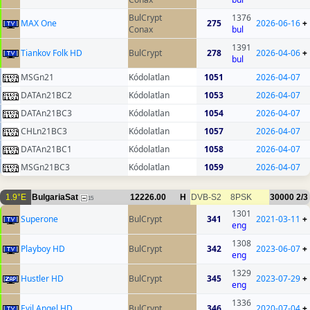
BulCrypt
1376
MAX One
275
2026-06-16
+
Conax
bul
1391
Tiankov Folk HD
BulCrypt
278
2026-04-06
+
bul
MSGn21
Kódolatlan
1051
2026-04-07
DATAn21BC2
Kódolatlan
1053
2026-04-07
DATAn21BC3
Kódolatlan
1054
2026-04-07
CHLn21BC3
Kódolatlan
1057
2026-04-07
DATAn21BC1
Kódolatlan
1058
2026-04-07
MSGn21BC3
Kódolatlan
1059
2026-04-07
1.9°E
BulgariaSat
12226.00
H
DVB-S2
8PSK
30000
2/3
15
1301
Superone
BulCrypt
341
2021-03-11
+
eng
1308
Playboy HD
BulCrypt
342
2023-06-07
+
eng
1329
Hustler HD
BulCrypt
345
2023-07-29
+
eng
1336
Evil Angel HD
BulCrypt
346
2020-07-04
+