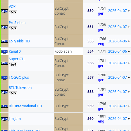
VOX
BulCrypt
1751
550
2026-04-07
+
Conax
ger
ProSieben
1756
BulCrypt
551
2026-04-07
+
ger
BulCrypt
1766
Lolly Kids HD
553
2026-04-06
+
Conax
eng
Kanal 0
Kódolatlan
554
1771
2026-04-06
+
Super RTL
BulCrypt
1781
556
2026-04-07
+
Conax
ger
BulCrypt
1786
TOGGO plus
557
2026-04-07
+
Conax
ger
RTL Television
BulCrypt
1791
558
2026-04-07
+
Conax
ger
1796
RiC International HD
BulCrypt
559
2026-04-07
+
ger
1801
Jim Jam
BulCrypt
560
2026-04-07
+
eng
BulCrypt