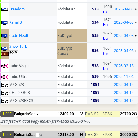
1666
Freedom
Kódolatlan
533
2025-04-08
+
ukr
1671
Kanal 3
Kódolatlan
534
2025-04-08
+
bul
1676
Code Health
BulCrypt
535
2025-04-08
+
bul
Show Türk
BulCrypt
1681
536
2025-04-08
+
Conax
tur
1691
radio Vega+
Kódolatlan
538
2026-02-18
bul
radio Ultra
Kódolatlan
539
1696
2025-11-04
MSGn23
Kódolatlan
1051
2025-04-12
CHLn23BC3
Kódolatlan
1057
2025-04-12
MSGn23BSC3
Kódolatlan
1059
2025-04-12
1.9°E
BulgariaSat
12402.00
V
DVB-S2
8PSK
29700
2/3
Eseti feed-ek, adat vagy inaktív frekvencia
(2026-04-06)
1.9°E
BulgariaSat
12418.00
H
DVB-S2
8PSK
30000
2/3
14