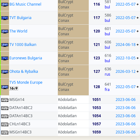
BulCrypt
581
BG Music Channel
116
2022-05-07
+
Conax
bul
BulCrypt
586
TVT Bulgaria
117
2022-05-07
+
Conax
bul
BulCrypt
601
The World
120
2022-05-07
+
Conax
bul
BulCrypt
606
TV 1000 Balkan
121
2024-06-18
+
Conax
bul
BulCrypt
616
Euronews Bulgaria
123
2022-10-05
+
Conax
bul
BulCrypt
636
Ohota & Rybalka
127
2026-03-12
+
Conax
rus
TV5 Monde Europe
BulCrypt
641
128
2022-05-07
+
Conax
fra
MSGn14
Kódolatlan
1051
2023-06-06
DATAn14BC2
Kódolatlan
1053
2023-06-06
DATAn14BC3
Kódolatlan
1054
2023-06-06
CHLn14BC3
Kódolatlan
1057
2023-06-06
MSGn14BC3
Kódolatlan
1059
2023-06-06