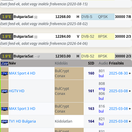
Eseti feed-ek, adat vagy inaktív frekvencia
(2020-08-15)
1.9°E
BulgariaSat
12268.00
H
DVB-S
QPSK
30000
7/8
Eseti feed-ek, adat vagy inaktív frekvencia
(2025-08-02)
1.9°E
BulgariaSat
12284.00
V
DVB-S2
8PSK
30000
2/3
Eseti feed-ek, adat vagy inaktív frekvencia
(2026-04-06)
1.9°E
BulgariaSat
12303.00
H
DVB-S2
8PSK
30000
2/3
17
Név
Kódolás
SID
Audio
Frissítés
BulCrypt
801
MAX Sport 4 HD
160
2025-08-30
+
Conax
bul
808
BulCrypt
eng
HGTV HD
161
2025-03-08
+
Conax
806
bul
BulCrypt
816
MAX Sport 3 HD
163
2025-03-08
+
Conax
bul
821
TV1 HD Bulgaria
Kódolatlan
164
2025-03-08
+
bul
BulCrypt
831