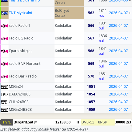
This is Bulgaria HD
561
1806
2026-04-06
+
Conax
BulCrypt
1811
TNT Myzicalni
562
2026-04-07
+
Conax
rus
1831
radio Radio 1
Kódolatlan
566
2026-04-07
bul
1836
radio BG Radio
Kódolatlan
567
2026-04-07
bul
1841
Eparhiiski glas
Kódolatlan
568
2026-04-07
bul
1846
radio BNR Horizont
Kódolatlan
569
2026-04-07
bul
1851
radio Darik radio
Kódolatlan
570
2026-04-07
bul
MSGn24
Kódolatlan
1051
2026-04-07
DATAn24BC3
Kódolatlan
1054
2026-04-07
CHLn24BC3
Kódolatlan
1057
2026-04-07
MSGn24BSC3
Kódolatlan
1059
2026-04-07
1.9°E
BulgariaSat
12188.00
H
DVB-S2
8PSK
30000
2/3
Eseti feed-ek, adat vagy inaktív frekvencia
(2025-04-21)