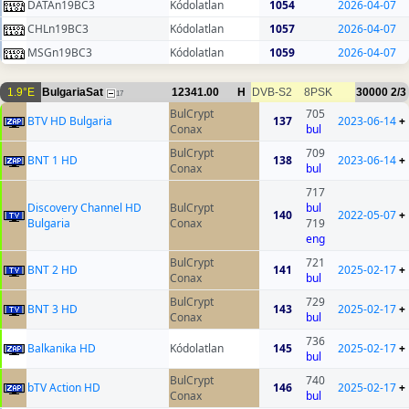
DATAn19BC3
Kódolatlan
1054
2026-04-07
CHLn19BC3
Kódolatlan
1057
2026-04-07
MSGn19BC3
Kódolatlan
1059
2026-04-07
1.9°E
BulgariaSat
12341.00
H
DVB-S2
8PSK
30000
2/3
17
BulCrypt
705
BTV HD Bulgaria
137
2023-06-14
+
Conax
bul
BulCrypt
709
BNT 1 HD
138
2023-06-14
+
Conax
bul
717
Discovery Channel HD
BulCrypt
bul
140
2022-05-07
+
Bulgaria
Conax
719
eng
BulCrypt
721
BNT 2 HD
141
2025-02-17
+
Conax
bul
BulCrypt
729
BNT 3 HD
143
2025-02-17
+
Conax
bul
736
Balkanika HD
Kódolatlan
145
2025-02-17
+
bul
BulCrypt
740
bTV Action HD
146
2025-02-17
+
Conax
bul