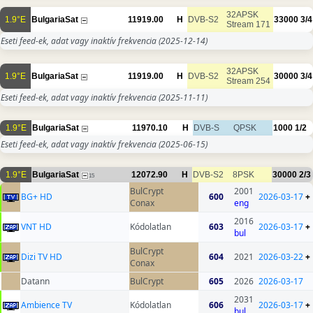
32APSK
1.9°E
BulgariaSat
11919.00
H
DVB-S2
33000
3/4
Stream 171
Eseti feed-ek, adat vagy inaktív frekvencia
(2025-12-14)
32APSK
1.9°E
BulgariaSat
11919.00
H
DVB-S2
30000
3/4
Stream 254
Eseti feed-ek, adat vagy inaktív frekvencia
(2025-11-11)
1.9°E
BulgariaSat
11970.10
H
DVB-S
QPSK
1000
1/2
Eseti feed-ek, adat vagy inaktív frekvencia
(2025-06-15)
1.9°E
BulgariaSat
12072.90
H
DVB-S2
8PSK
30000
2/3
15
BulCrypt
2001
BG+ HD
600
2026-03-17
+
Conax
eng
2016
VNT HD
Kódolatlan
603
2026-03-17
+
bul
BulCrypt
Dizi TV HD
604
2021
2026-03-22
+
Conax
Datann
BulCrypt
605
2026
2026-03-17
2031
Ambience TV
Kódolatlan
606
2026-03-17
+
bul