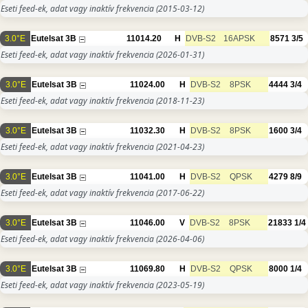
Eseti feed-ek, adat vagy inaktív frekvencia
(2015-03-12)
3.0°E
Eutelsat 3B
11014.20
H
DVB-S2
16APSK
8571
3/5
Eseti feed-ek, adat vagy inaktív frekvencia
(2026-01-31)
3.0°E
Eutelsat 3B
11024.00
H
DVB-S2
8PSK
4444
3/4
Eseti feed-ek, adat vagy inaktív frekvencia
(2018-11-23)
3.0°E
Eutelsat 3B
11032.30
H
DVB-S2
8PSK
1600
3/4
Eseti feed-ek, adat vagy inaktív frekvencia
(2021-04-23)
3.0°E
Eutelsat 3B
11041.00
H
DVB-S2
QPSK
4279
8/9
Eseti feed-ek, adat vagy inaktív frekvencia
(2017-06-22)
3.0°E
Eutelsat 3B
11046.00
V
DVB-S2
8PSK
21833
1/4
Eseti feed-ek, adat vagy inaktív frekvencia
(2026-04-06)
3.0°E
Eutelsat 3B
11069.80
H
DVB-S2
QPSK
8000
1/4
Eseti feed-ek, adat vagy inaktív frekvencia
(2023-05-19)