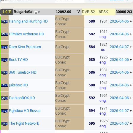
1.9°E
BulgariaSat
12092.00
V
DVB-S2
8PSK
30000
2/3
16
BulCrypt
Fishing and Hunting HD
580
1901
2026-04-06
+
Conax
BulCrypt
1911
FilmBox Arthouse HD
582
2026-04-06
+
Conax
eng
1921
Dom Kino Premium
BulCrypt
584
2026-04-07
+
rus
BulCrypt
1926
Rock TV HD
585
2026-04-06
+
Conax
eng
BulCrypt
1931
360 TuneBox HD
586
2026-04-06
+
Conax
eng
BulCrypt
1941
Jukebox HD
588
2026-04-06
+
Conax
eng
BulCrypt
1961
FashionBOX HD
592
2026-04-06
+
Conax
eng
BulCrypt
1971
Fightbox HD Russia
594
2026-04-07
+
Conax
eng
BulCrypt
1976
The Fight Network
595
2026-04-07
+
Conax
eng