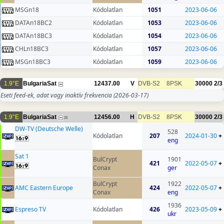
MSGn18
Kódolatlan
1051
2023-06-06
DATAn18BC2
Kódolatlan
1053
2023-06-06
DATAn18BC3
Kódolatlan
1054
2023-06-06
CHLn18BC3
Kódolatlan
1057
2023-06-06
MSGn18BC3
Kódolatlan
1059
2023-06-06
1.9°E
BulgariaSat
12437.00
V
DVB-S2
8PSK
30000
2/3
Eseti feed-ek, adat vagy inaktív frekvencia
(2026-03-17)
1.9°E
BulgariaSat
12456.00
H
DVB-S2
8PSK
30000
2/3
28
DW-TV (Deutsche Welle)
528
Kódolatlan
207
2024-01-30
+
eng
Sat 1
BulCrypt
1901
421
2022-05-07
+
Conax
ger
BulCrypt
1922
AMC Eastern Europe
424
2022-05-07
+
Conax
eng
1936
Espreso TV
Kódolatlan
426
2023-05-09
+
ukr