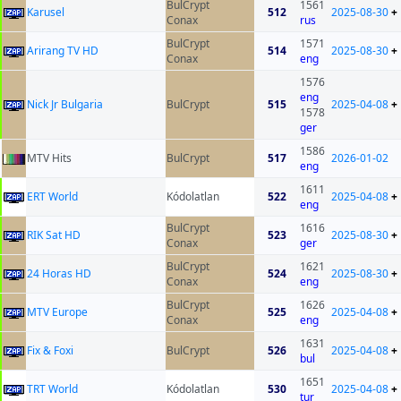
BulCrypt
1561
Karusel
512
2025-08-30
+
Conax
rus
BulCrypt
1571
Arirang TV HD
514
2025-08-30
+
Conax
eng
1576
eng
Nick Jr Bulgaria
BulCrypt
515
2025-04-08
+
1578
ger
1586
MTV Hits
BulCrypt
517
2026-01-02
eng
1611
ERT World
Kódolatlan
522
2025-04-08
+
eng
BulCrypt
1616
RIK Sat HD
523
2025-08-30
+
Conax
ger
BulCrypt
1621
24 Horas HD
524
2025-08-30
+
Conax
eng
BulCrypt
1626
MTV Europe
525
2025-04-08
+
Conax
eng
1631
Fix & Foxi
BulCrypt
526
2025-04-08
+
bul
1651
TRT World
Kódolatlan
530
2025-04-08
+
tur