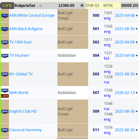
1.9°E
BulgariaSat
12380.00
H
DVB-S2
8PSK
30000
2/3
27
BulCrypt
1501
AXN White Central Europe
500
2025-04-08
+
Conax
eng
1506
AXN Black Bulgaria
BulCrypt
501
2025-08-30
+
eng
1511
TV 1000 East
BulCrypt
502
2025-04-08
+
eng
1521
TV Shumen
Kódolatlan
504
2025-04-08
+
bul
1526
eng
M1-Global TV
BulCrypt
505
2025-08-30
+
1528
rus
1536
NHK World
Kódolatlan
507
2026-02-13
+
eng
1546
BulCrypt
rus
English Club HD
509
2025-08-30
+
Conax
1548
eng
1556
Classical Harmony
BulCrypt
511
2025-08-30
+
eng