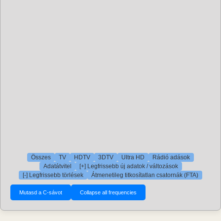
Összes
TV
HDTV
3DTV
Ultra HD
Rádió adások
Adatátvitel
[+] Legfrissebb új adatok / változások
[-] Legfrissebb törlések
Átmenetileg titkosítatlan csatornák (FTA)