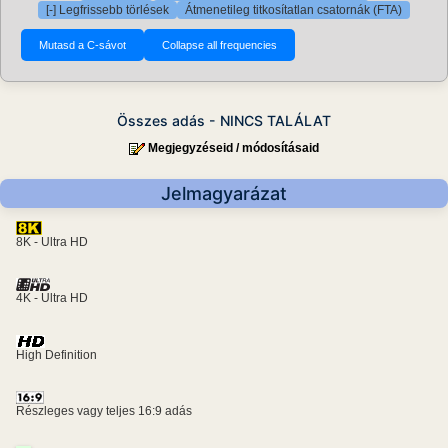
[-] Legfrissebb törlések
Átmenetileg titkosítatlan csatornák (FTA)
Összes adás - NINCS TALÁLAT
Megjegyzéseid / módosításaid
Jelmagyarázat
8K - Ultra HD
4K - Ultra HD
High Definition
Részleges vagy teljes 16:9 adás