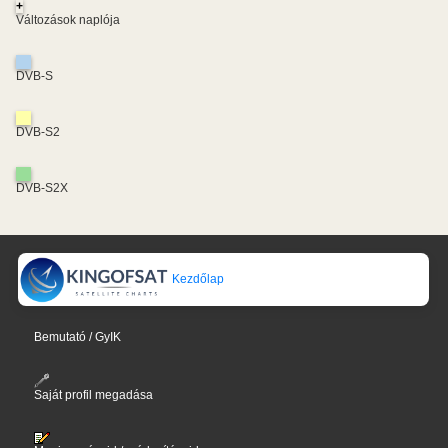
+
Változások naplója
DVB-S
DVB-S2
DVB-S2X
Kezdőlap
Bemutató / GyIK
Saját profil megadása