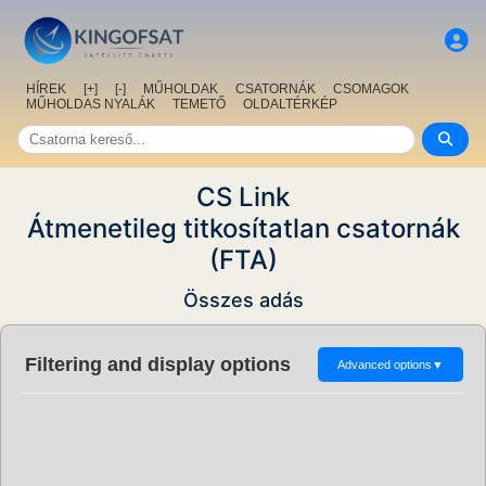
HÍREK
[+]
[-]
MŰHOLDAK
CSATORNÁK
CSOMAGOK
MŰHOLDAS NYALÁK
TEMETŐ
OLDALTÉRKÉP
CS Link
Átmenetileg titkosítatlan csatornák
(FTA)
Összes adás
Filtering and display options
Advanced options
▼