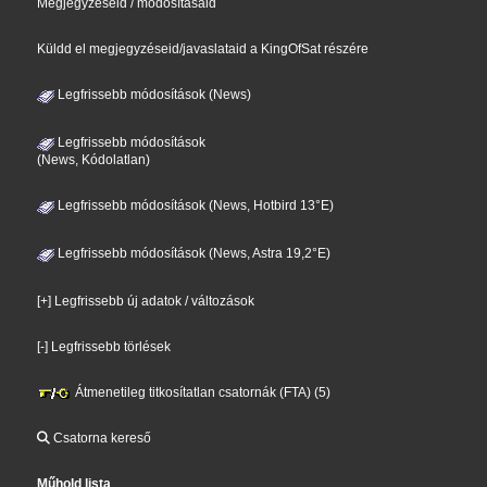
Megjegyzéseid / módosításaid
Küldd el megjegyzéseid/javaslataid a KingOfSat részére
Legfrissebb módosítások (News)
Legfrissebb módosítások
(News, Kódolatlan)
Legfrissebb módosítások (News, Hotbird 13°E)
Legfrissebb módosítások (News, Astra 19,2°E)
[+] Legfrissebb új adatok / változások
[-] Legfrissebb törlések
Átmenetileg titkosítatlan csatornák (FTA) (5)
Csatorna kereső
Műhold lista