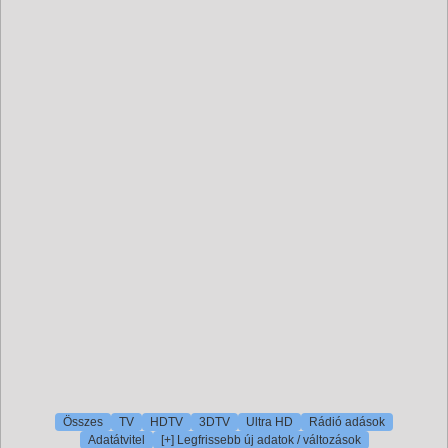
Összes
TV
HDTV
3DTV
Ultra HD
Rádió adások
Adatátvitel
[+] Legfrissebb új adatok / változások