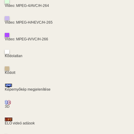
Video: MPEG-4/AVC/H-264
Video: MPEG-H/HEVC/H-265
Video: MPEG-I/VVC/H-266
Kódolatlan
Kódolt
Képernyőkép megjelenítése
3D
ÉLŐ videó adások