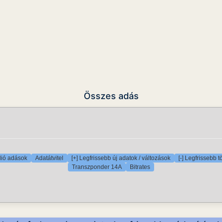
Összes adás
ió adások
Adatátvitel
[+] Legfrissebb új adatok / változások
[-] Legfrissebb t
Transzponder 14A
Bitrates