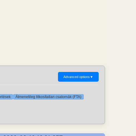
Advanced options
▼
örlések
Átmenetileg titkosítatlan csatornák (FTA)