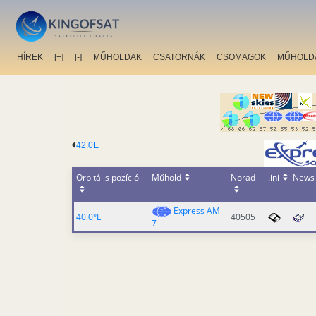
HÍREK
[+]
[-]
MŰHOLDAK
CSATORNÁK
CSOMAGOK
MŰHOLD
42.0E
Orbitális pozíció
Műhold
Norad
.ini
News
Express AM
40.0°E
40505
7