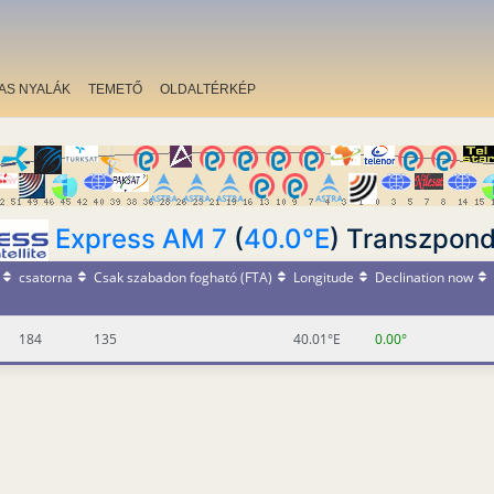
AS NYALÁK
TEMETŐ
OLDALTÉRKÉP
Express AM 7
(
40.0°E
) Transzpond
csatorna
Csak szabadon fogható (FTA)
Longitude
Declination now
184
135
40.01°E
0.00°