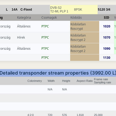
DVB-S2
L
14A
C-Fixed
8PSK
5120
3/4
T2-MI, PLP 1
ág
Kategória
Csomagok
Kódolás
SID
V
Kódolatlan
zország
Általános
РТРС
1020
1
Roscrypt
Kódolatlan
zország
Hírek
РТРС
1070
1
Roscrypt 2
Kódolatlan
zország
Általános
РТРС
1090
1
Roscrypt 2
РТРС
1130
Detailed transponder stream properties (3992.00 L
Frame rate
Colorimetry
Width
Height
Aspect Ratio
Sampling rate
N/A
N/A
4:2:0
720
576
1.818
25.000