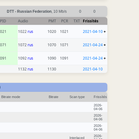
DTT - Russian Federation
, 10 Mb/s
0
0
PID
Audio
PMT
PCR
TXT
Frissítés
021
1022
rus
1020
1021
2021-04-10
+
071
1072
rus
1070
1071
2021-04-24
+
091
1092
rus
1090
1091
2021-04-24
+
1132
rus
1130
2021-04-10
)
Bitrate mode
Bitrate
Scan type
Frissítés
2026-
04-06
2026-
04-06
2026-
04-06
2026-
Interlaced