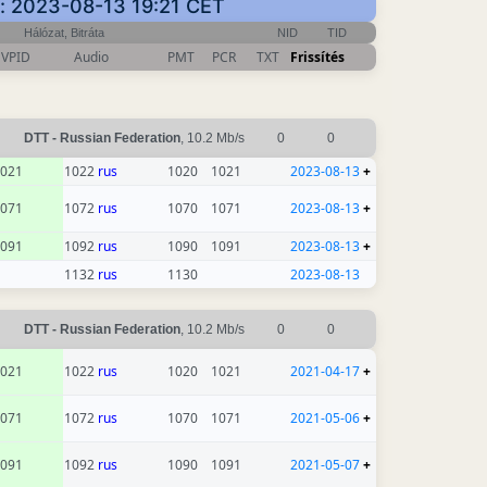
k: 2023-08-13 19:21 CET
Hálózat, Bitráta
NID
TID
VPID
Audio
PMT
PCR
TXT
Frissítés
DTT - Russian Federation
, 10.2 Mb/s
0
0
021
1022
rus
1020
1021
2023-08-13
+
071
1072
rus
1070
1071
2023-08-13
+
091
1092
rus
1090
1091
2023-08-13
+
1132
rus
1130
2023-08-13
DTT - Russian Federation
, 10.2 Mb/s
0
0
021
1022
rus
1020
1021
2021-04-17
+
071
1072
rus
1070
1071
2021-05-06
+
091
1092
rus
1090
1091
2021-05-07
+