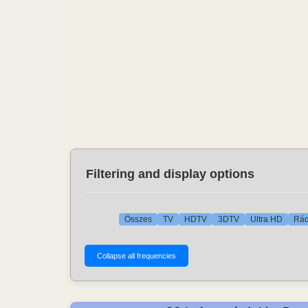
Filtering and display options
Összes
TV
HDTV
3DTV
Ultra HD
Rád