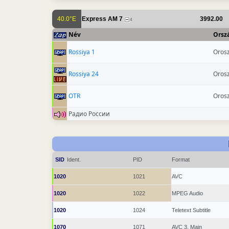
40.0°E
Express AM 7
3992.00
4
Név
Orsz
Rossiya 1
Oros
Rossiya 24
Oros
OTR
Oros
Радио России
SID
Ident.
PID
Format
1020
1021
AVC
1020
1022
MPEG Audio
1020
1024
Teletext Subtitle
1070
1071
AVC 3, Main