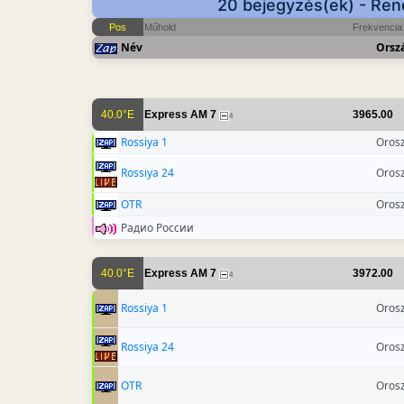
20 bejegyzés(ek) - Ren
Pos
Műhold
Frekvencia
Név
Orsz
40.0°E
Express AM 7
3965.00
4
Rossiya 1
Oros
Rossiya 24
Oros
OTR
Oros
Радио России
40.0°E
Express AM 7
3972.00
4
Rossiya 1
Oros
Rossiya 24
Oros
OTR
Oros