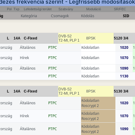
dezés frekvencia szerint - Legfrissebb módosításo
Pol
Txp
Lefedettségi terület
Szabvány
Moduláció
SR/FEC
ág
Kategória
Csomagok
Kódolás
SID
DVB-S2
L
14A
C-Fixed
8PSK
5120
3/4
T2-MI, PLP 1
zország
Általános
РТРС
Kódolatlan
1020
1
zország
Hírek
РТРС
Kódolatlan
1070
1
zország
Általános
РТРС
Kódolatlan
1090
1
РТРС
Kódolatlan
1130
DVB-S2
L
14A
C-Fixed
8PSK
5130
3/4
T2-MI, PLP 1
Kódolatlan
zország
Általános
РТРС
1020
1
Roscrypt 2
Kódolatlan
zország
Hírek
РТРС
1070
1
Roscrypt 2
Kódolatlan
zország
Általános
РТРС
1090
1
Roscrypt 2