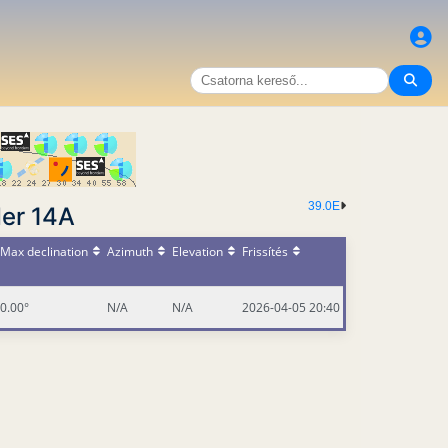
39.0E
er 14A
Max declination
Azimuth
Elevation
Frissítés
0.00°
N/A
N/A
2026-04-05 20:40