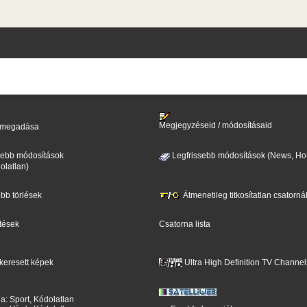
Megjegyzéseid / módosításaid
il megadása
sebb módosítások
Legfrissebb módosítások (News, Hot
olatlan)
ebb törlések
Átmenetileg titkosítatlan csatorná
ntések
Csatorna lista
keresett képek
Ultra High Definition TV Channel
a: Sport, Kódolatlan