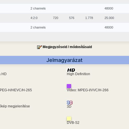
2 channels
48000
4:2:0
720
576
1.778
25.000
2 channels
48000
Megjegyzéseid / módosításaid
Jelmagyarázat
ra HD
High Definition
MPEG-H/HEVC/H-265
Video: MPEG-I/VVC/H-266
kép megjelenítése
3D
DVB-S2