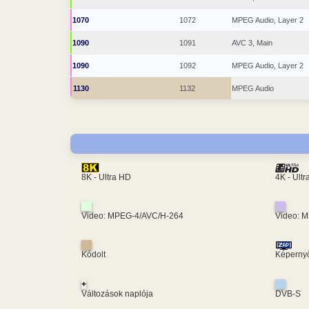
1070
1072
MPEG Audio, Layer 2
1090
1091
AVC 3, Main
1090
1092
MPEG Audio, Layer 2
1130
1132
MPEG Audio
4K - Ult
8K - Ultra HD
Video: MPEG-4/AVC/H-264
Video: 
Kódolt
Képernyő
+
Változások naplója
DVB-S