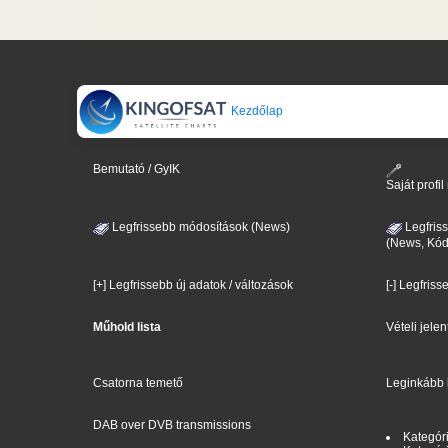
Kezdőlap
Bemutató / GyIK
Saját prof
Legfrissebb módosítások (News)
Legfris
(News, Kód
[+] Legfrissebb új adatok / változások
[-] Legfriss
Műhold lista
Vételi jele
Csatorna temető
Leginkább 
DAB over DVB transmissions
Kategóri