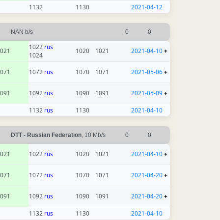
1132
1130
2021-04-12
NAN b/s
0
0
1022
rus
021
1020
1021
2021-04-10
+
1024
071
1072
rus
1070
1071
2021-05-06
+
091
1092
rus
1090
1091
2021-05-09
+
1132
rus
1130
2021-04-10
DTT - Russian Federation
, 10 Mb/s
0
0
021
1022
rus
1020
1021
2021-04-10
+
071
1072
rus
1070
1071
2021-04-20
+
091
1092
rus
1090
1091
2021-04-20
+
1132
rus
1130
2021-04-10