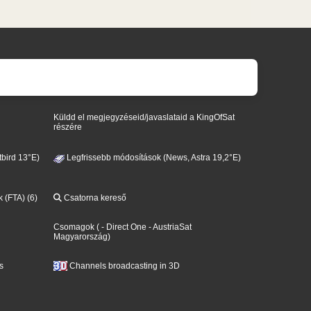
Küldd el megjegyzéseid/javaslataid a KingOfSat
részére
bird 13°E)
Legfrissebb módosítások (News, Astra 19,2°E)
k (FTA) (6)
Csatorna kereső
Csomagok
(
- Direct One
- AustriaSat
Magyarország
)
s
Channels broadcasting in 3D