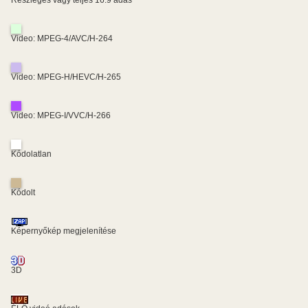
Részleges vagy teljes 16:9 adás
Video: MPEG-4/AVC/H-264
Video: MPEG-H/HEVC/H-265
Video: MPEG-I/VVC/H-266
Kódolatlan
Kódolt
Képernyőkép megjelenítése
3D