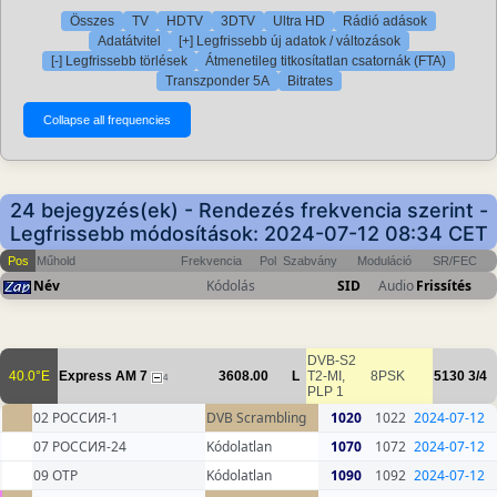
Összes
TV
HDTV
3DTV
Ultra HD
Rádió adások
Adatátvitel
[+] Legfrissebb új adatok / változások
[-] Legfrissebb törlések
Átmenetileg titkosítatlan csatornák (FTA)
Transzponder 5A
Bitrates
24 bejegyzés(ek) - Rendezés frekvencia szerint -
Legfrissebb módosítások: 2024-07-12 08:34 CET
Pos
Műhold
Frekvencia
Pol
Szabvány
Moduláció
SR/FEC
Név
Kódolás
SID
Audio
Frissítés
DVB-S2
40.0°E
Express AM 7
3608.00
L
T2-MI,
8PSK
5130
3/4
4
PLP 1
02 РОССИЯ-1
DVB Scrambling
1020
1022
2024-07-12
07 РОССИЯ-24
Kódolatlan
1070
1072
2024-07-12
09 ОТР
Kódolatlan
1090
1092
2024-07-12