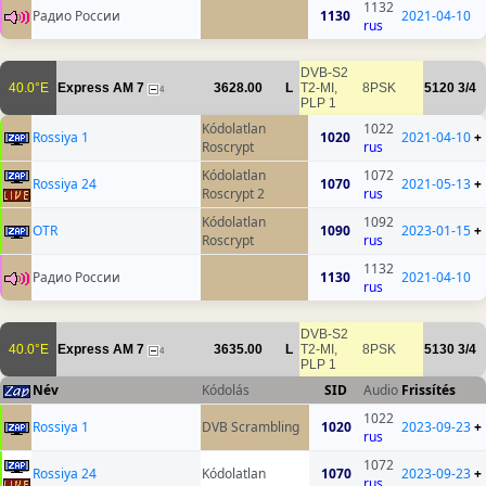
1132
Радио России
1130
2021-04-10
rus
DVB-S2
40.0°E
Express AM 7
3628.00
L
T2-MI,
8PSK
5120
3/4
4
PLP 1
Kódolatlan
1022
Rossiya 1
1020
2021-04-10
+
Roscrypt
rus
Kódolatlan
1072
Rossiya 24
1070
2021-05-13
+
Roscrypt 2
rus
Kódolatlan
1092
OTR
1090
2023-01-15
+
Roscrypt
rus
1132
Радио России
1130
2021-04-10
rus
DVB-S2
40.0°E
Express AM 7
3635.00
L
T2-MI,
8PSK
5130
3/4
4
PLP 1
Név
Kódolás
SID
Audio
Frissítés
1022
Rossiya 1
DVB Scrambling
1020
2023-09-23
+
rus
1072
Rossiya 24
Kódolatlan
1070
2023-09-23
+
rus