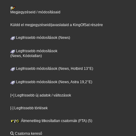
Megjegyzéseid / módosításaid
Küldd el megjegyzéseid/javaslataid a KingOfSat részére
Legfrissebb módosítások (News)
Legfrissebb módosítások
(News, Kódolatlan)
Legfrissebb módosítások (News, Hotbird 13°E)
Legfrissebb módosítások (News, Astra 19,2°E)
[+] Legfrissebb új adatok / változások
[-] Legfrissebb törlések
Átmenetileg titkosítatlan csatornák (FTA) (5)
Csatorna kereső