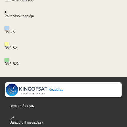
ÉLŐ videó adások
+
Változások naplója
DVB-S
DVB-S2
DVB-S2X
Kezdőlap
Bemutató / GyIK
Saját profil megadása