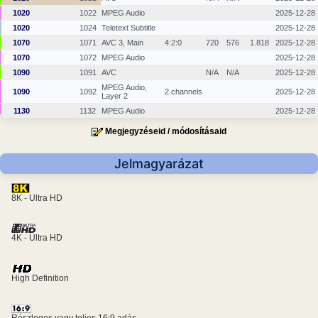
1020
1022
MPEG Audio
2025-12-28
1020
1024
Teletext Subtitle
2025-12-28
1070
1071
AVC 3, Main
4:2:0
720
576
1.818
2025-12-28
1070
1072
MPEG Audio
2025-12-28
1090
1091
AVC
N/A
N/A
2025-12-28
MPEG Audio,
1090
1092
2 channels
2025-12-28
Layer 2
1130
1132
MPEG Audio
2025-12-28
Megjegyzéseid / módosításaid
Jelmagyarázat
8K - Ultra HD
4K - Ultra HD
High Definition