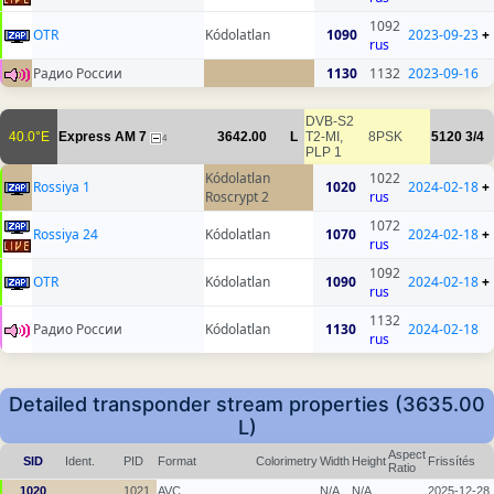
1092
OTR
Kódolatlan
1090
2023-09-23
+
rus
Радио России
1130
1132
2023-09-16
DVB-S2
40.0°E
Express AM 7
3642.00
L
T2-MI,
8PSK
5120
3/4
4
PLP 1
Kódolatlan
1022
Rossiya 1
1020
2024-02-18
+
Roscrypt 2
rus
1072
Rossiya 24
Kódolatlan
1070
2024-02-18
+
rus
1092
OTR
Kódolatlan
1090
2024-02-18
+
rus
1132
Радио России
Kódolatlan
1130
2024-02-18
rus
Detailed transponder stream properties (3635.00
L)
Aspect
SID
Ident.
PID
Format
Colorimetry
Width
Height
Frissítés
Ratio
1020
1021
AVC
N/A
N/A
2025-12-28