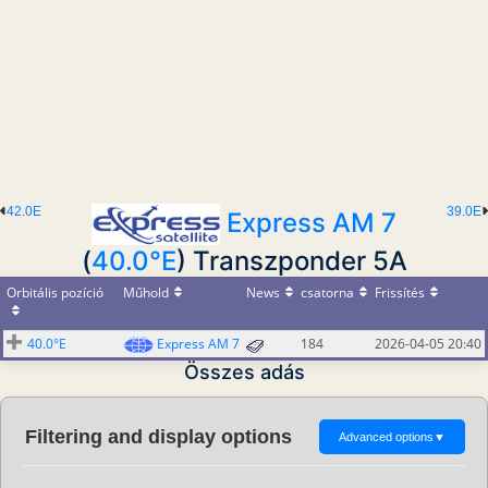
42.0E
39.0E
Express AM 7
(
40.0°E
) Transzponder 5A
Orbitális pozíció
Műhold
News
csatorna
Frissítés
40.0°E
Express AM 7
184
2026-04-05 20:40
Összes adás
Filtering and display options
Advanced options
▼