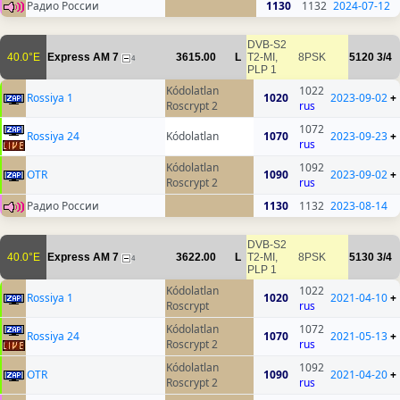
Радио России
1130
1132
2024-07-12
DVB-S2
40.0°E
Express AM 7
3615.00
L
T2-MI,
8PSK
5120
3/4
4
PLP 1
Kódolatlan
1022
Rossiya 1
1020
2023-09-02
+
Roscrypt 2
rus
1072
Rossiya 24
Kódolatlan
1070
2023-09-23
+
rus
Kódolatlan
1092
OTR
1090
2023-09-02
+
Roscrypt 2
rus
Радио России
1130
1132
2023-08-14
DVB-S2
40.0°E
Express AM 7
3622.00
L
T2-MI,
8PSK
5130
3/4
4
PLP 1
Kódolatlan
1022
Rossiya 1
1020
2021-04-10
+
Roscrypt
rus
Kódolatlan
1072
Rossiya 24
1070
2021-05-13
+
Roscrypt 2
rus
Kódolatlan
1092
OTR
1090
2021-04-20
+
Roscrypt 2
rus