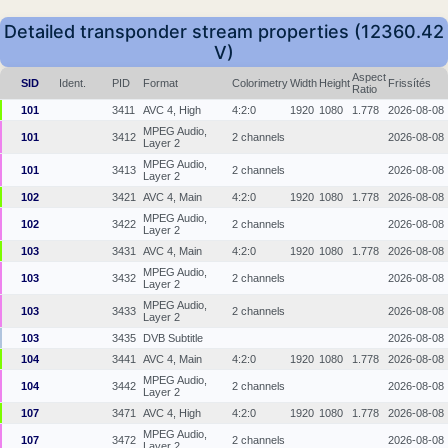
Detailed transponder stream properties (12360.42
V)
Aspect
SID
Ident.
PID
Format
Colorimetry
Width
Height
Frissítés
Ratio
101
3411
AVC 4, High
4:2:0
1920
1080
1.778
2026-08-08
MPEG Audio,
101
3412
2 channels
2026-08-08
Layer 2
MPEG Audio,
101
3413
2 channels
2026-08-08
Layer 2
102
3421
AVC 4, Main
4:2:0
1920
1080
1.778
2026-08-08
MPEG Audio,
102
3422
2 channels
2026-08-08
Layer 2
103
3431
AVC 4, Main
4:2:0
1920
1080
1.778
2026-08-08
MPEG Audio,
103
3432
2 channels
2026-08-08
Layer 2
MPEG Audio,
103
3433
2 channels
2026-08-08
Layer 2
103
3435
DVB Subtitle
2026-08-08
104
3441
AVC 4, Main
4:2:0
1920
1080
1.778
2026-08-08
MPEG Audio,
104
3442
2 channels
2026-08-08
Layer 2
107
3471
AVC 4, High
4:2:0
1920
1080
1.778
2026-08-08
MPEG Audio,
107
3472
2 channels
2026-08-08
Layer 2