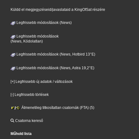
Küldd el megjegyzéseid/javaslataid a KingOfSat részére
Legfrissebb módosítások (News)
Legfrissebb módosítások
(News, Kódolatlan)
Legfrissebb módosítások (News, Hotbird 13°E)
Legfrissebb módosítások (News, Astra 19,2°E)
[+] Legfrissebb új adatok / változások
[-] Legfrissebb törlések
Átmenetileg titkosítatlan csatornák (FTA) (5)
Csatorna kereső
Műhold lista