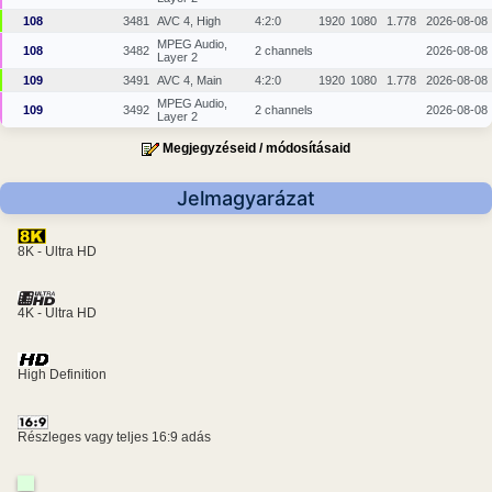
108
3481
AVC 4, High
4:2:0
1920
1080
1.778
2026-08-08
MPEG Audio,
108
3482
2 channels
2026-08-08
Layer 2
109
3491
AVC 4, Main
4:2:0
1920
1080
1.778
2026-08-08
MPEG Audio,
109
3492
2 channels
2026-08-08
Layer 2
Megjegyzéseid / módosításaid
Jelmagyarázat
8K - Ultra HD
4K - Ultra HD
High Definition
Részleges vagy teljes 16:9 adás