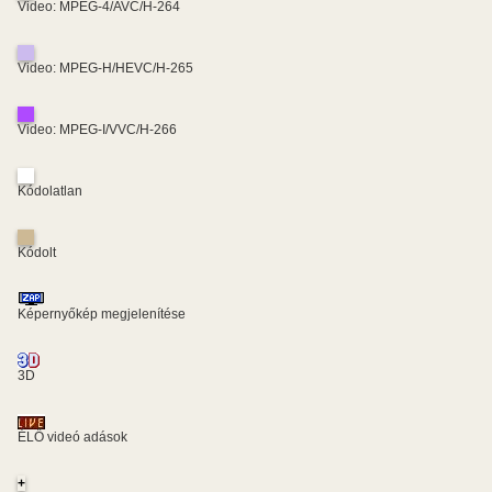
Video: MPEG-4/AVC/H-264
Video: MPEG-H/HEVC/H-265
Video: MPEG-I/VVC/H-266
Kódolatlan
Kódolt
Képernyőkép megjelenítése
3D
ÉLŐ videó adások
+