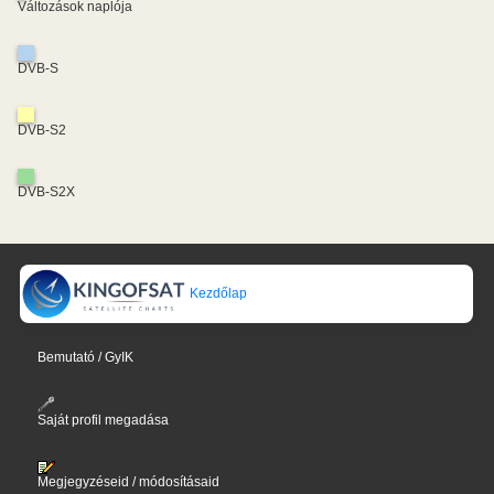
Változások naplója
DVB-S
DVB-S2
DVB-S2X
Kezdőlap
Bemutató / GyIK
Saját profil megadása
Megjegyzéseid / módosításaid