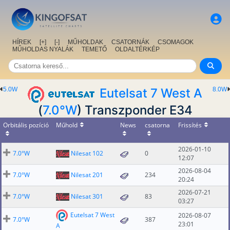
HÍREK
[+]
[-]
MŰHOLDAK
CSATORNÁK
CSOMAGOK
MŰHOLDAS NYALÁK
TEMETŐ
OLDALTÉRKÉP
5.0W
Eutelsat 7 West A
8.0W
(
7.0°W
) Transzponder E34
Orbitális pozíció
Műhold
News
csatorna
Frissítés
2026-01-10
7.0°W
Nilesat 102
0
12:07
2026-08-04
7.0°W
Nilesat 201
234
20:24
2026-07-21
7.0°W
Nilesat 301
83
03:27
Eutelsat 7 West
2026-08-07
7.0°W
387
23:01
A