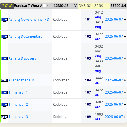
7.0°W
Eutelsat 7 West A
12360.42
V
DVB-S2
8PSK
27500
3/4
7
3412
eng
Asharq News Channel HD
Kódolatlan
101
2026-06-07
+
3413
eng
3422
Asharq Documentary
Kódolatlan
102
2026-06-07
+
ara
3432
aac
eng
Asharq Discovery
Kódolatlan
103
2026-06-07
+
3433
aac
eng
3442
Al Thaqafiah HD
Kódolatlan
104
2026-06-07
+
ara
3472
Thmanayh.1
Kódolatlan
107
2026-06-07
+
ara
3482
Thmanayh.2
Kódolatlan
108
2026-06-07
+
ara
1000
Thmanayh.3
Kódolatlan
109
2026-06-07
+
ara