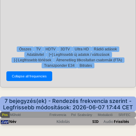
Összes
TV
HDTV
3DTV
Ultra HD
Rádió adások
Adatátvitel
[+] Legfrissebb új adatok / változások
[-] Legfrissebb törlések
Átmenetileg titkosítatlan csatornák (FTA)
Transzponder E34
Bitrates
7 bejegyzés(ek) - Rendezés frekvencia szerint -
Legfrissebb módosítások: 2026-06-07 17:44 CET
Pos
Műhold
Frekvencia
Pol
Szabvány
Moduláció
SR/FEC
Név
Kódolás
SID
Audio
Frissítés