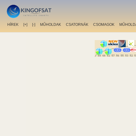
HÍREK
[+]
[-]
MŰHOLDAK
CSATORNÁK
CSOMAGOK
MŰHOLD