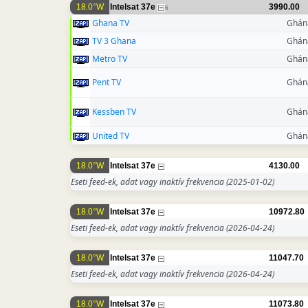
18.0°W
Intelsat 37e
3990.00
6
Ghana TV
Ghán
TV 3 Ghana
Ghán
Metro TV
Ghán
Pent TV
Ghán
Kessben TV
Ghán
United TV
Ghán
18.0°W
Intelsat 37e
4130.00
Eseti feed-ek, adat vagy inaktív frekvencia
(2025-01-02)
18.0°W
Intelsat 37e
10972.80
Eseti feed-ek, adat vagy inaktív frekvencia
(2026-04-24)
18.0°W
Intelsat 37e
11047.70
Eseti feed-ek, adat vagy inaktív frekvencia
(2026-04-24)
18.0°W
Intelsat 37e
11073.80