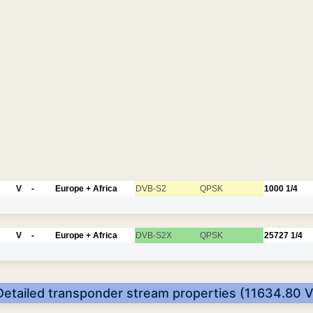
V
-
Europe + Africa
DVB-S2
QPSK
1000
1/4
V
-
Europe + Africa
DVB-S2X
QPSK
25727
1/4
Detailed transponder stream properties (11634.80 V