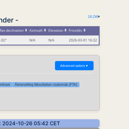
18.2W
nder -
ax declination
Azimuth
Elevation
Frissítés
.02°
N/A
N/A
2026-03-01 16:32
Advanced options
▼
örlések
Átmenetileg titkosítatlan csatornák (FTA)
k: 2024-10-26 05:42 CET