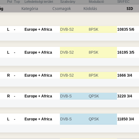
Pol
Txp
Lefedettségi terület
Szabvány
Moduláció
SR/FEC
ág
Kategória
Csomagok
Kódolás
SID
L
-
Europe + Africa
DVB-S2
8PSK
10835
5/6
L
-
Europe + Africa
DVB-S2
8PSK
16195
3/5
R
-
Europe + Africa
DVB-S2
8PSK
1666
3/4
R
-
Europe + Africa
DVB-S
QPSK
3220
3/4
L
-
Europe + Africa
DVB-S
QPSK
11850
3/4