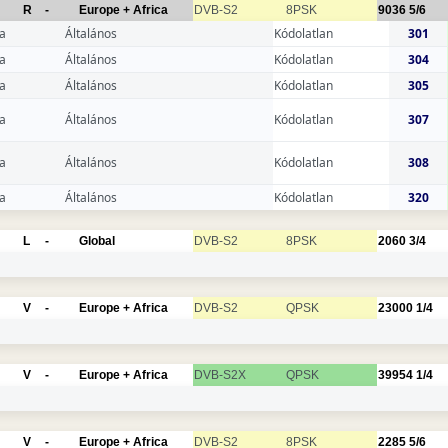
R
-
Europe + Africa
DVB-S2
8PSK
9036
5/6
a
Általános
Kódolatlan
301
a
Általános
Kódolatlan
304
a
Általános
Kódolatlan
305
a
Általános
Kódolatlan
307
a
Általános
Kódolatlan
308
a
Általános
Kódolatlan
320
L
-
Global
DVB-S2
8PSK
2060
3/4
V
-
Europe + Africa
DVB-S2
QPSK
23000
1/4
V
-
Europe + Africa
DVB-S2X
QPSK
39954
1/4
V
-
Europe + Africa
DVB-S2
8PSK
2285
5/6