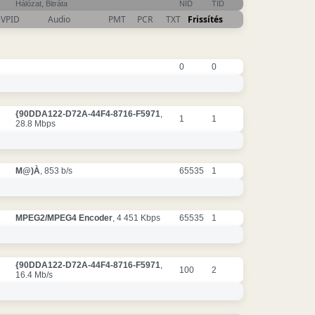
Hálózat, Bitráta
NID
TID
VPID
Audio
PMT
PCR
TXT
Frissítés
0
0
{90DDA122-D72A-44F4-8716-F5971
,
1
1
28.8 Mbps
M@)À
, 853 b/s
65535
1
MPEG2/MPEG4 Encoder
, 4 451 Kbps
65535
1
{90DDA122-D72A-44F4-8716-F5971
,
100
2
16.4 Mb/s