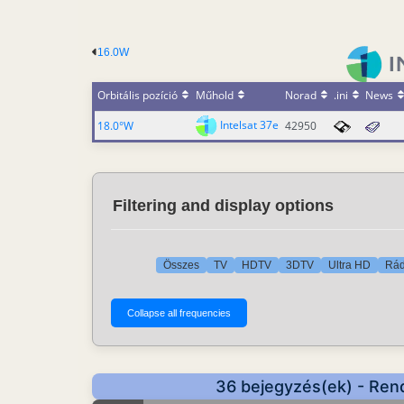
16.0W
Orbitális pozíció
Műhold
Norad
.ini
News
Intelsat 37e
18.0°W
42950
Filtering and display options
Összes
TV
HDTV
3DTV
Ultra HD
Rád
36 bejegyzés(ek) - Ren