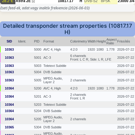
28.2°E
Astra 2E
10817.17
H
DVB-S2
8PSK
23000
3/4
Eseti feed-ek, adat vagy inaktív frekvencia
(2026-06-03)
Detailed transponder stream properties (10817.17
H)
Aspect
SID
Ident.
PID
Format
Colorimetry
Width
Height
Frissítés
Ratio
10363
5000
AVC 4, High
4:2:0
1920
1080
1.778
2026-07-22
6 channels
10363
5001
AC-3
2026-07-22
Front: L C R, Side: L R, LFE
10363
5003
Teletext Subtitle
2026-07-22
10363
5004
DVB Subtitle
2026-07-22
MPEG Audio,
10363
5005
2 channels
2026-07-22
Layer 2
10364
5200
AVC 4, High
4:2:0
1920
1080
1.778
2026-07-22
2 channels
10364
5201
AC-3
2026-07-22
Front: L R
10364
5203
Teletext Subtitle
2026-07-22
10364
5204
DVB Subtitle
2026-07-22
MPEG Audio,
10364
5205
2 channels
2026-07-22
Layer 2
10365
5304
DVB Subtitle
2026-07-22
MPEG Audio,