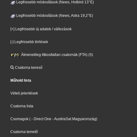
Legfrissebb módosítások (News, Hotbird 13°E)
Legfrissebb módosítások (News, Astra 19,2°E)
[+] Legfrissebb új adatok / változások
[-] Legfrissebb törlések
Átmenetileg titkosítatlan csatornák (FTA) (5)
Csatorna kereső
Műhold lista
Vételi jelentések
Csatorna lista
Csomagok
(
- Direct One
- AustriaSat Magyarország
)
Csatorna temető