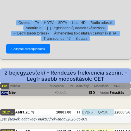
Összes
TV
HDTV
3DTV
Ultra HD
Rádió adások
Adatátvitel
[+] Legfrissebb új adatok / változások
[-] Legfrissebb törlések
Átmenetileg titkosítatlan csatornák (FTA)
Transzponder 47
Bitrates
2 bejegyzés(ek) - Rendezés frekvencia szerint -
Legfrissebb módosítások: CET
Pos
Műhold
Frekvencia
Pol
Szabvány
Moduláció
SR/FEC
Név
Kódolás
SID
Audio
Frissítés
28.2°E
Astra 2E
10803.00
H
DVB-S
QPSK
22000
5/6
Eseti feed-ek, adat vagy inaktív frekvencia
(2026-06-07)