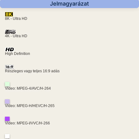
Jelmagyarázat
8K - Ultra HD
4K - Ultra HD
High Definition
Részleges vagy teljes 16:9 adás
Video: MPEG-4/AVC/H-264
Video: MPEG-H/HEVC/H-265
Video: MPEG-I/VVC/H-266