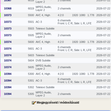
10367
6018
2 channels
2026-07-22
Layer 2
MPEG Audio,
10368
6019
2 channels
2026-07-22
Layer 2
10373
5500
AVC 4, High
4:2:0
1920
1080
1.778
2026-07-22
6 channels
10373
5501
AC-3
2026-07-22
Front: L C R, Side: L R, LFE
10373
5503
Teletext Subtitle
2026-07-22
MPEG Audio,
10373
5505
2 channels
2026-07-22
Layer 2
10374
5600
AVC 4, High
4:2:0
1920
1080
1.778
2026-07-22
6 channels
10374
5601
AC-3
2026-07-22
Front: L C R, Side: L R, LFE
10374
5603
Teletext Subtitle
2026-07-22
10374
5604
DVB Subtitle
2026-07-22
MPEG Audio,
10374
5605
2 channels
2026-07-22
Layer 2
10394
5300
AVC 4, High
4:2:0
1920
1080
1.778
2026-07-22
6 channels
10394
5301
AC-3
2026-07-22
Front: L C R, Side: L R, LFE
10394
5302
Teletext Subtitle
2026-07-22
MPEG Audio,
10394
5305
2 channels
2026-07-22
Layer 2
Megjegyzéseid / módosításaid