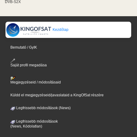
DVB-S2X
Kezdőlap
Bemutató / GyIK
Saját profil megadása
Megjegyzéseid / módosításaid
Küldd el megjegyzéseid/javaslataid a KingOfSat részére
Legfrissebb módosítások (News)
Legfrissebb módosítások
(News, Kódolatlan)