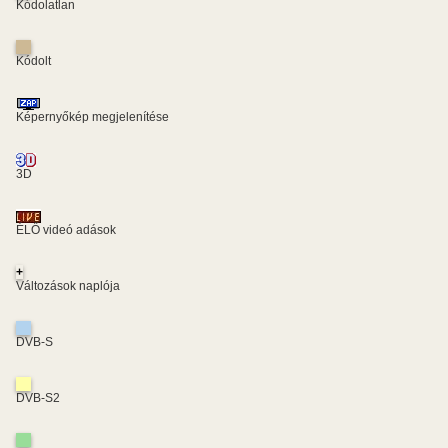
Kódolatlan
Kódolt
Képernyőkép megjelenítése
3D
ÉLŐ videó adások
+
Változások naplója
DVB-S
DVB-S2