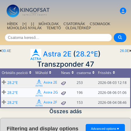
HÍREK
[+]
[-]
MŰHOLDAK
CSATORNÁK
CSOMAGOK
MŰHOLDAS NYALÁK
TEMETŐ
OLDALTÉRKÉP
30.4E
26.0E
Astra 2E
(
28.2°E
)
Transzponder 47
Orbitális pozíció
Műhold
News
csatorna
Frissítés
Astra 2E
28.2°E
253
2026-08-03 12:18
Astra 2G
28.2°E
196
2026-08-06 01:06
Astra 2F
28.2°E
153
2026-08-04 08:46
Összes adás
Filtering and display options
Advanced options
▼