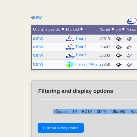
0.6W
Orbitális pozíció
Műhold
Norad
.ini
News
Thor 7
0.8°W
40613
Thor 5
0.8°W
32487
Thor 6
0.8°W
36033
Intelsat 10-02
0.8°W
28358
Filtering and display options
Összes
TV
HDTV
3DTV
Ultra HD
Rád