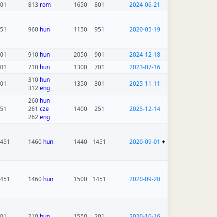
01
813
rom
1650
801
2024-06-21
51
960
hun
1150
951
2020-05-19
01
910
hun
2050
901
2024-12-18
01
710
hun
1300
701
2023-07-16
310
hun
01
1350
301
2025-11-11
312
eng
260
hun
51
261
cze
1400
251
2025-12-14
262
eng
451
1460
hun
1440
1451
2020-09-01
+
451
1460
hun
1500
1451
2020-09-20
01
210
hun
1550
201
2020-10-16