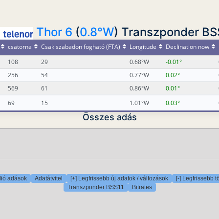
Thor 6
(
0.8°W
) Transzponder BS
csatorna
Csak szabadon fogható (FTA)
Longitude
Declination now
108
29
0.68°W
-0.01°
256
54
0.77°W
0.02°
569
61
0.86°W
0.01°
69
15
1.01°W
0.03°
Összes adás
ió adások
Adatátvitel
[+] Legfrissebb új adatok / változások
[-] Legfrissebb t
Transzponder BSS11
Bitrates