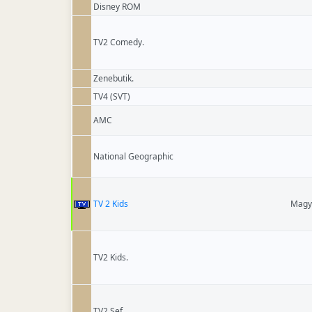
Disney ROM
TV2 Comedy.
Zenebutik.
TV4 (SVT)
AMC
National Geographic
TV 2 Kids
Magy
TV2 Kids.
TV2 Sef.