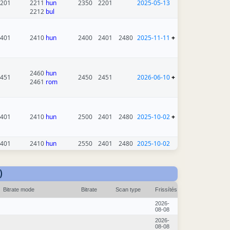
201
2211
hun
2350
2201
2025-05-13
2212
bul
401
2410
hun
2400
2401
2480
2025-11-11
+
2460
hun
451
2450
2451
2026-06-10
+
2461
rom
401
2410
hun
2500
2401
2480
2025-10-02
+
401
2410
hun
2550
2401
2480
2025-10-02
)
Bitrate mode
Bitrate
Scan type
Frissítés
2026-
08-08
2026-
08-08