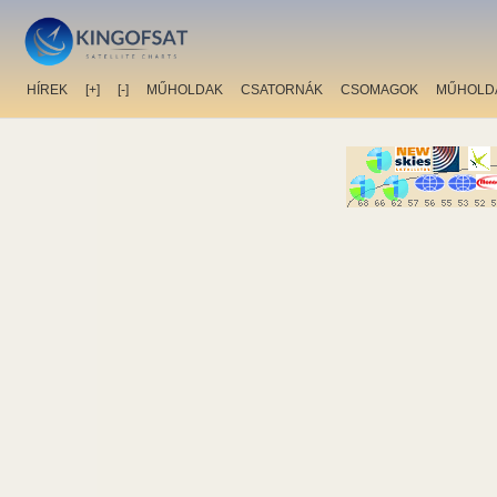
HÍREK
[+]
[-]
MŰHOLDAK
CSATORNÁK
CSOMAGOK
MŰHOLD