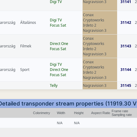
Digi TV
Nagravision 3
31141
2
Conax
Digi TV
Cryptoworks
arország
Általános
31142
2
Focus Sat
Irdeto 2
Nagravision 3
Conax
Direct One
Cryptoworks
arország
Filmek
31143
2
Focus Sat
Irdeto 2
Nagravision 3
Conax
Digi TV
Cryptoworks
arország
Sport
Direct One
31144
2
Irdeto 2
Focus Sat
Nagravision 3
Telly
Nagravision 3
31145
2
Detailed transponder stream properties (11919.30 V
Frame rate
Colorimetry
Width
Height
Aspect Ratio
Sampling rate
N/A
N/A