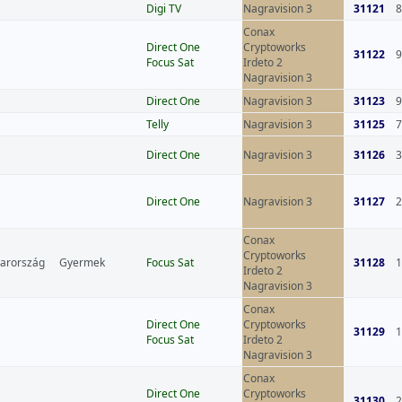
Digi TV
Nagravision 3
31121
8
Conax
Direct One
Cryptoworks
31122
9
Focus Sat
Irdeto 2
Nagravision 3
Direct One
Nagravision 3
31123
9
Telly
Nagravision 3
31125
7
Direct One
Nagravision 3
31126
3
Direct One
Nagravision 3
31127
2
Conax
Cryptoworks
arország
Gyermek
Focus Sat
31128
1
Irdeto 2
Nagravision 3
Conax
Direct One
Cryptoworks
31129
1
Focus Sat
Irdeto 2
Nagravision 3
Conax
Direct One
Cryptoworks
31130
2