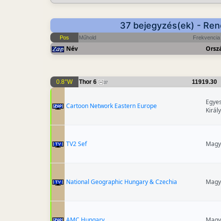
37 bejegyzés(ek) - Ren
Pos
Műhold
Frekvencia
Név
Orsz
0.8°W
Thor 6
11919.30
37
Egyes
Cartoon Network Eastern Europe
Királ
TV2 Sef
Magy
National Geographic Hungary & Czechia
Magy
AMC Hungary
Magy