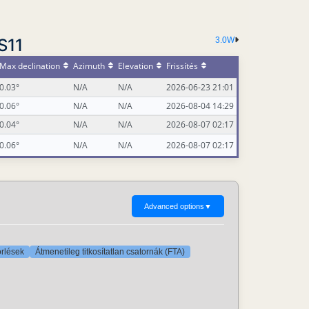
S11
3.0W
Max declination
Azimuth
Elevation
Frissítés
0.03°
N/A
N/A
2026-06-23 21:01
0.06°
N/A
N/A
2026-08-04 14:29
0.04°
N/A
N/A
2026-08-07 02:17
0.06°
N/A
N/A
2026-08-07 02:17
Advanced options
▼
örlések
Átmenetileg titkosítatlan csatornák (FTA)