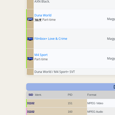
AXN Black.
Duna World
Magy
Part-time
Filmbox+ Love & Crime
Magy
M4 Sport
Magy
Part-time
Duna World / M4 Sport+ SVT
SID
Ident.
PID
Format
31102
151
MPEG Video
31102
160
MPEG Audio