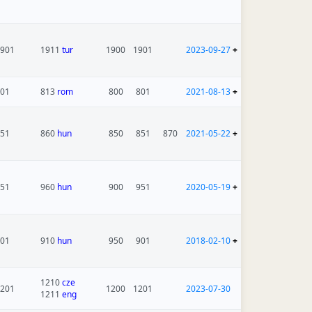
901
1911
tur
1900
1901
2023-09-27
+
01
813
rom
800
801
2021-08-13
+
51
860
hun
850
851
870
2021-05-22
+
51
960
hun
900
951
2020-05-19
+
01
910
hun
950
901
2018-02-10
+
1210
cze
201
1200
1201
2023-07-30
1211
eng