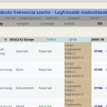
dezés frekvencia szerint - Legfrissebb módosításo
Pol
Txp
Lefedettségi terület
Szabvány
Moduláció
SR/FEC
ág
Kategória
Csomagok
Kódolás
SID
V
BSS11
K2 Europe
DVB-S
QPSK
28000
7/8
Conax
ült
Cryptoworks
Gyermek
Focus Sat
31102
1
yság
Irdeto 2
Nagravision 3
Conax
Cryptoworks
arország
Főzés
Focus Sat
31103
2
Irdeto 2
Nagravision 3
Conax
Cryptoworks
arország
Dokumentum
Focus Sat
31104
2
Irdeto 2
Nagravision 3
Conax
Cryptoworks
arország
Filmek
Focus Sat
31105
3