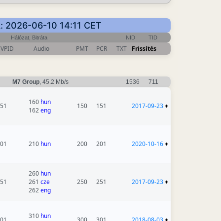
k: 2026-06-10 14:11 CET
Hálózat, Bitráta
NID
TID
VPID
Audio
PMT
PCR
TXT
Frissítés
M7 Group
, 45.2 Mb/s
1536
711
160
hun
51
150
151
2017-09-23
+
162
eng
01
210
hun
200
201
2020-10-16
+
260
hun
51
261
cze
250
251
2017-09-23
+
262
eng
310
hun
01
300
301
2018-08-03
+