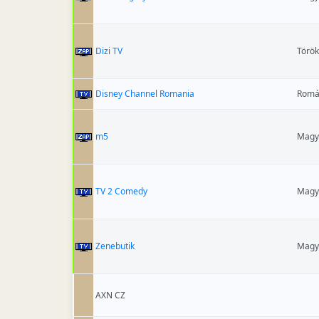
Dizi TV
Törö
Disney Channel Romania
Romá
m5
Magy
TV 2 Comedy
Magy
Zenebutik
Magy
AXN CZ