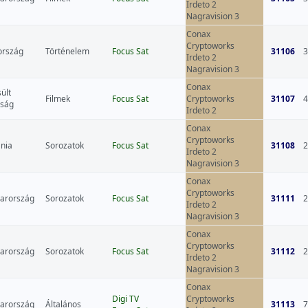
Irdeto 2
Nagravision 3
Conax
Cryptoworks
ország
Történelem
Focus Sat
31106
3
Irdeto 2
Nagravision 3
Conax
ült
Filmek
Focus Sat
Cryptoworks
31107
4
yság
Irdeto 2
Conax
Cryptoworks
nia
Sorozatok
Focus Sat
31108
2
Irdeto 2
Nagravision 3
Conax
Cryptoworks
arország
Sorozatok
Focus Sat
31111
2
Irdeto 2
Nagravision 3
Conax
Cryptoworks
arország
Sorozatok
Focus Sat
31112
2
Irdeto 2
Nagravision 3
Conax
Digi TV
Cryptoworks
arország
Általános
31113
7