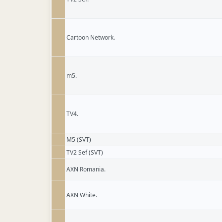
Cartoon Network.
m5.
TV4.
M5 (SVT)
TV2 Sef (SVT)
AXN Romania.
AXN White.