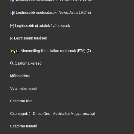
Legfrissebb módosítások (News, Astra 19,2°E)
[+] Legfrissebb új adatok / változások
[-] Legfrissebb törlések
Átmenetileg titkosítatlan csatornák (FTA) (7)
Csatorna kereső
Műhold lista
Vételi jelentések
Csatorna lista
Csomagok
(
- Direct One
- AustriaSat Magyarország
)
Csatorna temető