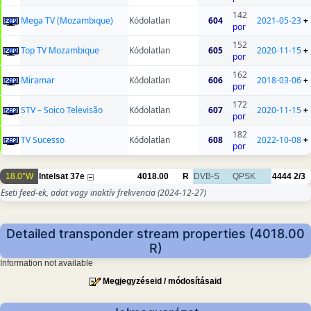
142
Mega TV (Mozambique)
Kódolatlan
604
2021-05-23
+
por
152
Top TV Mozambique
Kódolatlan
605
2020-11-15
+
por
162
Miramar
Kódolatlan
606
2018-03-06
+
por
172
STV – Soico Televisão
Kódolatlan
607
2020-11-15
+
por
182
TV Sucesso
Kódolatlan
608
2022-10-08
+
por
18.0°W
Intelsat 37e
4018.00
R
DVB-S
QPSK
4444
2/3
Eseti feed-ek, adat vagy inaktív frekvencia
(2024-12-27)
Detailed transponder stream properties (4018.00
R)
Information not available
Megjegyzéseid / módosításaid