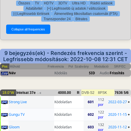
Összes
TV
HDTV
3DTV
Ultra HD
Rádió adások
Adatátvitel
[+] Legfrissebb új adatok / változások
[-] Legfrissebb törlések
Átmenetileg titkosítatlan csatornák (FTA)
Transzponder 24
Bitrates
9 bejegyzés(ek) - Rendezés frekvencia szerint -
Legfrissebb módosítások: 2022-10-08 12:31 CET
Pos
Műhold
Frekvencia
Pol
Szabvány
Moduláció
SR/FEC
Név
Kódolás
SID
Audio
Frissítés
18.0°W
Intelsat 37e
4000.00
R
DVB-S2
8PSK
7636
5/6
8
112
Strong Live
Kódolatlan
601
2022-03-27
+
por
122
Gungu TV
Kódolatlan
602
2020-11-15
+
por
132
Gloom
Kódolatlan
603
2020-11-12
+
por