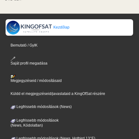
Kezdőlap
Bemutató / GyIK
Saját profil megadása
Megjegyzéseid / módosításaid
Küldd el megjegyzéseid/javaslataid a KingOfSat részére
Legfrissebb módosítások (News)
Legfrissebb módosítások
(News, Kódolatlan)
Legfrissebb módosítások (News, Hotbird 13°E)