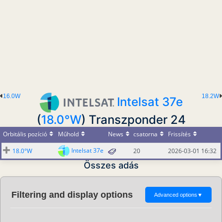
16.0W
18.2W
Intelsat 37e
(
18.0°W
) Transzponder 24
Orbitális pozíció
Műhold
News
csatorna
Frissítés
Intelsat 37e
18.0°W
20
2026-03-01 16:32
Összes adás
Filtering and display options
Advanced options
▼