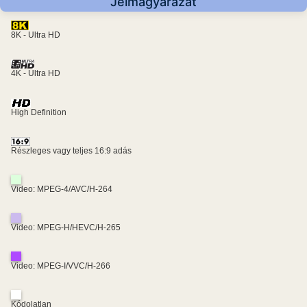
Jelmagyarázat
8K - Ultra HD
4K - Ultra HD
High Definition
Részleges vagy teljes 16:9 adás
Video: MPEG-4/AVC/H-264
Video: MPEG-H/HEVC/H-265
Video: MPEG-I/VVC/H-266
Kódolatlan