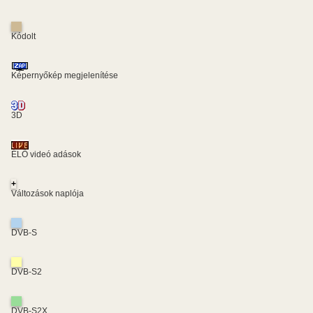
Kódolt
Képernyőkép megjelenítése
3D
ÉLŐ videó adások
+
Változások naplója
DVB-S
DVB-S2
DVB-S2X