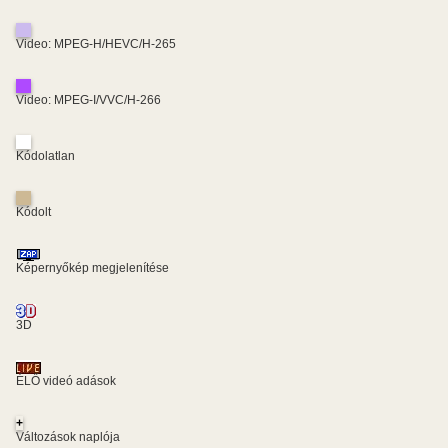
Video: MPEG-H/HEVC/H-265
Video: MPEG-I/VVC/H-266
Kódolatlan
Kódolt
Képernyőkép megjelenítése
3D
ÉLŐ videó adások
+
Változások naplója