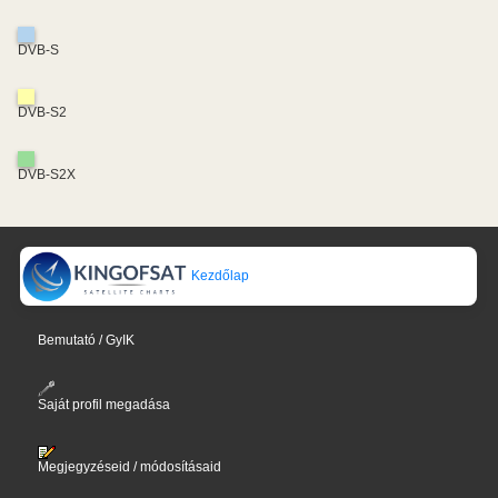
DVB-S
DVB-S2
DVB-S2X
Kezdőlap
Bemutató / GyIK
Saját profil megadása
Megjegyzéseid / módosításaid