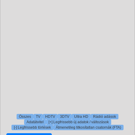
Összes
TV
HDTV
3DTV
Ultra HD
Rádió adások
Adatátvitel
[+] Legfrissebb új adatok / változások
[-] Legfrissebb törlések
Átmenetileg titkosítatlan csatornák (FTA)