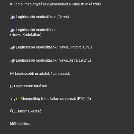
Küldd el megjegyzéseid/javaslataid a KingOfSat részére
Legfrissebb módosítások (News)
Legfrissebb módosítások
(News, Kódolatlan)
Legfrissebb módosítások (News, Hotbird 13°E)
Legfrissebb módosítások (News, Astra 19,2°E)
[+] Legfrissebb új adatok / változások
[-] Legfrissebb törlések
Átmenetileg titkosítatlan csatornák (FTA) (5)
Csatorna kereső
Műhold lista