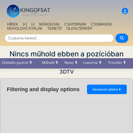
HÍREK
[+]
[-]
MŰHOLDAK
CSATORNÁK
CSOMAGOK
MŰHOLDAS NYALÁK
TEMETŐ
OLDALTÉRKÉP
Nincs műhold ebben a pozícióban
Orbitális pozíció
Műhold
News
csatorna
Frissítés
3DTV
Filtering and display options
Advanced options
▼