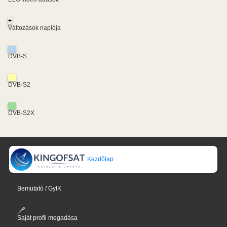
+
Változások naplója
DVB-S
DVB-S2
DVB-S2X
Kezdőlap
Bemutató / GyIK
Saját profil megadása