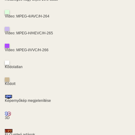
Video: MPEG-4/AVC/H-264
Video: MPEG-H/HEVC/H-265
Video: MPEG-I/VVC/H-266
Kódolatlan
Kódolt
Képernyőkép megjelenítése
3D
ÉLŐ videó adások