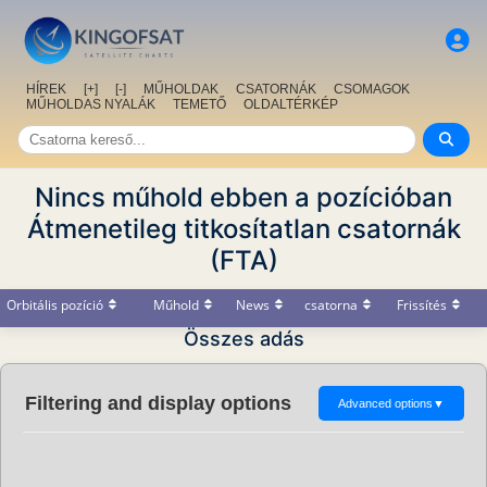
HÍREK
[+]
[-]
MŰHOLDAK
CSATORNÁK
CSOMAGOK
MŰHOLDAS NYALÁK
TEMETŐ
OLDALTÉRKÉP
Nincs műhold ebben a pozícióban
Átmenetileg titkosítatlan csatornák
(FTA)
Orbitális pozíció
Műhold
News
csatorna
Frissítés
Összes adás
Filtering and display options
Advanced options
▼