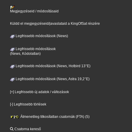
Megjegyzéseid / módosításaid
Küldd el megjegyzéseid/javaslataid a KingOfSat részére
Legfrissebb módosítások (News)
Legfrissebb módosítások
(News, Kódolatlan)
Legfrissebb módosítások (News, Hotbird 13°E)
Legfrissebb módosítások (News, Astra 19,2°E)
[+] Legfrissebb új adatok / változások
[-] Legfrissebb törlések
Átmenetileg titkosítatlan csatornák (FTA) (5)
Csatorna kereső