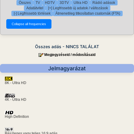
Összes
TV
HDTV
3DTV
Ultra HD
Rádió adások
Adatátvitel
[+] Legfrissebb új adatok / változások
[-] Legfrissebb törlések
Átmenetileg titkosítatlan csatornák (FTA)
Összes adás - NINCS TALÁLAT
Megjegyzéseid / módosításaid
Jelmagyarázat
8K - Ultra HD
4K - Ultra HD
High Definition
Részleges vagy teljes 16:9 adás