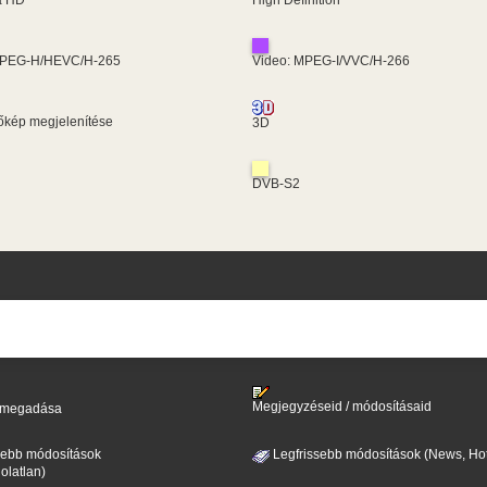
MPEG-H/HEVC/H-265
Video: MPEG-I/VVC/H-266
kép megjelenítése
3D
DVB-S2
Megjegyzéseid / módosításaid
il megadása
sebb módosítások
Legfrissebb módosítások (News, Hot
olatlan)