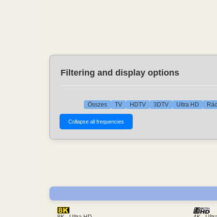
Filtering and display options
Összes
TV
HDTV
3DTV
Ultra HD
Rád
4K - Ult