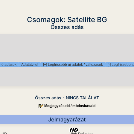
Csomagok: Satellite BG
Összes adás
ió adások
Adatátvitel
[+] Legfrissebb új adatok / változások
[-] Legfrissebb t
Összes adás - NINCS TALÁLAT
Megjegyzéseid / módosításaid
Jelmagyarázat
ra HD
High Definition