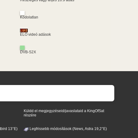
Kódolatlan
ÉLŐ videó adások
DVB-S2X
Küldd el megjegyzéseid/javaslataid a KingOfSat
részére
bird 13°E)
Legfrissebb módosítások (News, Astra 19,2°E)