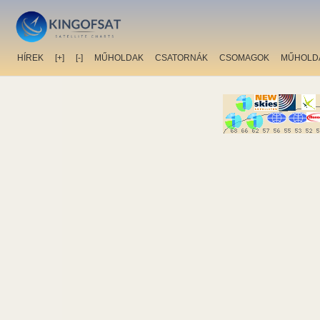
HÍREK
[+]
[-]
MŰHOLDAK
CSATORNÁK
CSOMAGOK
MŰHOLD