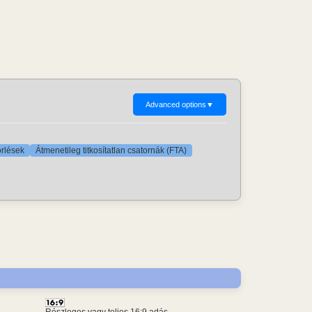
Advanced options
▼
örlések
Átmenetileg titkosítatlan csatornák (FTA)
Részleges vagy teljes 16:9 adás