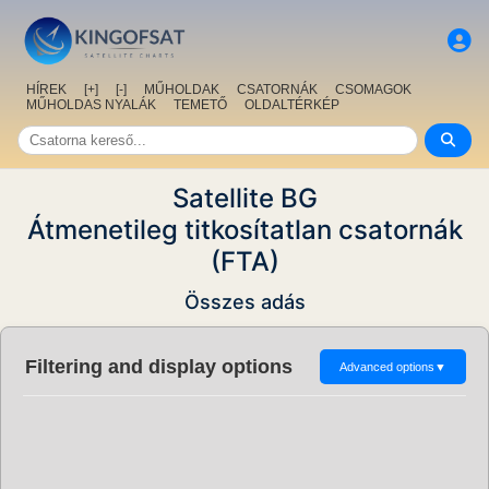
HÍREK
[+]
[-]
MŰHOLDAK
CSATORNÁK
CSOMAGOK
MŰHOLDAS NYALÁK
TEMETŐ
OLDALTÉRKÉP
Satellite BG
Átmenetileg titkosítatlan csatornák
(FTA)
Összes adás
Filtering and display options
Advanced options
▼