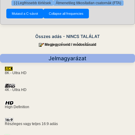
[-] Legfrissebb törlések
Átmenetileg titkosítatlan csatornák (FTA)
Összes adás - NINCS TALÁLAT
Megjegyzéseid / módosításaid
Jelmagyarázat
8K - Ultra HD
4K - Ultra HD
High Definition
Részleges vagy teljes 16:9 adás