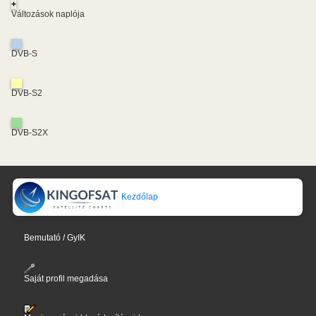
+
Változások naplója
DVB-S
DVB-S2
DVB-S2X
Kezdőlap
Bemutató / GyIK
Saját profil megadása