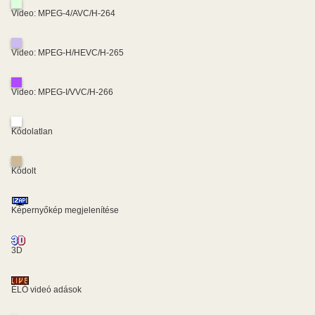
Video: MPEG-4/AVC/H-264
Video: MPEG-H/HEVC/H-265
Video: MPEG-I/VVC/H-266
Kódolatlan
Kódolt
Képernyőkép megjelenítése
3D
ÉLŐ videó adások