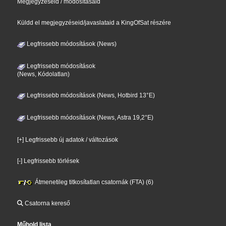
Megjegyzéseid / módosításaid
Küldd el megjegyzéseid/javaslataid a KingOfSat részére
Legfrissebb módosítások (News)
Legfrissebb módosítások
(News, Kódolatlan)
Legfrissebb módosítások (News, Hotbird 13°E)
Legfrissebb módosítások (News, Astra 19,2°E)
[+] Legfrissebb új adatok / változások
[-] Legfrissebb törlések
Átmenetileg titkosítatlan csatornák (FTA) (6)
Csatorna kereső
Műhold lista