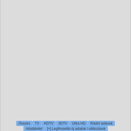
Összes
TV
HDTV
3DTV
Ultra HD
Rádió adások
Adatátvitel
[+] Legfrissebb új adatok / változások