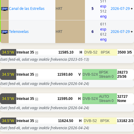
511
esp
Canal de las Estrellas
HRT
5
2026-07-29
+
512
eng
611
esp
Telenovelas
HRT
6
2026-07-29
+
612
eng
34.5°W
Intelsat 35
11585.10
H
DVB-S2
8PSK
3500
3/5
Eseti feed-ek, adat vagy inaktív frekvencia
(2023-05-13)
8PSK
28273
34.5°W
Intelsat 35
11593.60
V
DVB-S2X
Stream 0
25/36
Eseti feed-ek, adat vagy inaktív frekvencia
(2026-04-24)
AUTO
32727
34.5°W
Intelsat 35
11595.00
H
DVB-S2X
Stream 0
None
Eseti feed-ek, adat vagy inaktív frekvencia
(2026-04-24)
34.5°W
Intelsat 35
11624.50
H
DVB-S2
8PSK
13182
2/3
Eseti feed-ek, adat vagy inaktív frekvencia
(2026-04-24)