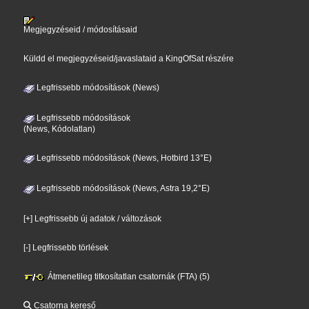
Megjegyzéseid / módosításaid
Küldd el megjegyzéseid/javaslataid a KingOfSat részére
Legfrissebb módosítások (News)
Legfrissebb módosítások
(News, Kódolatlan)
Legfrissebb módosítások (News, Hotbird 13°E)
Legfrissebb módosítások (News, Astra 19,2°E)
[+] Legfrissebb új adatok / változások
[-] Legfrissebb törlések
Átmenetileg titkosítatlan csatornák (FTA) (5)
Csatorna kereső