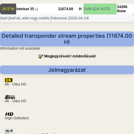
34286
34.5°W
Intelsat 35
11674.00
H
DVB-S2X
AUTO
None
Eseti feed-ek, adat vagy inaktív frekvencia
(2026-04-24)
Detailed transponder stream properties (11674.00
H)
Information not available
Megjegyzéseid / módosításaid
Jelmagyarázat
8K - Ultra HD
4K - Ultra HD
High Definition