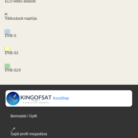
ÉLŐ videó adások
+
Változások naplója
DVB-S
DVB-S2
DVB-S2X
Kezdőlap
Bemutató / GyIK
Saját profil megadása