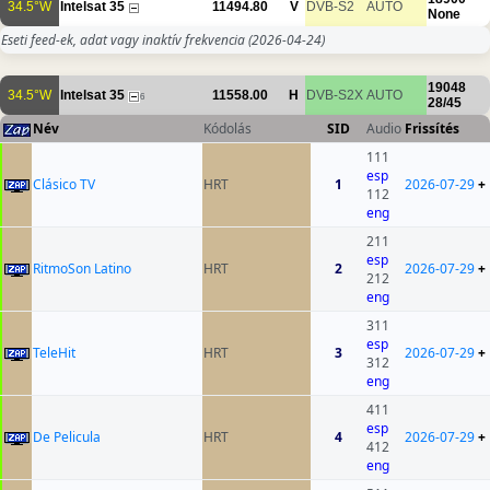
34.5°W
Intelsat 35
11494.80
V
DVB-S2
AUTO
None
Eseti feed-ek, adat vagy inaktív frekvencia
(2026-04-24)
19048
34.5°W
Intelsat 35
11558.00
H
DVB-S2X
AUTO
6
28/45
Név
Kódolás
SID
Audio
Frissítés
111
esp
Clásico TV
HRT
1
2026-07-29
+
112
eng
211
esp
RitmoSon Latino
HRT
2
2026-07-29
+
212
eng
311
esp
TeleHit
HRT
3
2026-07-29
+
312
eng
411
esp
De Pelicula
HRT
4
2026-07-29
+
412
eng