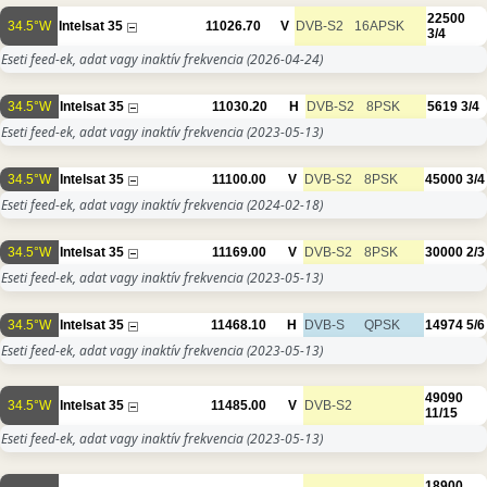
22500
34.5°W
Intelsat 35
11026.70
V
DVB-S2
16APSK
3/4
Eseti feed-ek, adat vagy inaktív frekvencia
(2026-04-24)
34.5°W
Intelsat 35
11030.20
H
DVB-S2
8PSK
5619
3/4
Eseti feed-ek, adat vagy inaktív frekvencia
(2023-05-13)
34.5°W
Intelsat 35
11100.00
V
DVB-S2
8PSK
45000
3/4
Eseti feed-ek, adat vagy inaktív frekvencia
(2024-02-18)
34.5°W
Intelsat 35
11169.00
V
DVB-S2
8PSK
30000
2/3
Eseti feed-ek, adat vagy inaktív frekvencia
(2023-05-13)
34.5°W
Intelsat 35
11468.10
H
DVB-S
QPSK
14974
5/6
Eseti feed-ek, adat vagy inaktív frekvencia
(2023-05-13)
49090
34.5°W
Intelsat 35
11485.00
V
DVB-S2
11/15
Eseti feed-ek, adat vagy inaktív frekvencia
(2023-05-13)
18900