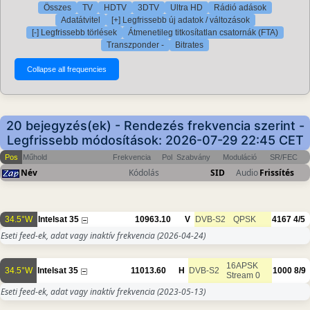
Összes
TV
HDTV
3DTV
Ultra HD
Rádió adások
Adatátvitel
[+] Legfrissebb új adatok / változások
[-] Legfrissebb törlések
Átmenetileg titkosítatlan csatornák (FTA)
Transzponder -
Bitrates
20 bejegyzés(ek) - Rendezés frekvencia szerint -
Legfrissebb módosítások: 2026-07-29 22:45 CET
Pos
Műhold
Frekvencia
Pol
Szabvány
Moduláció
SR/FEC
Név
Kódolás
SID
Audio
Frissítés
34.5°W
Intelsat 35
10963.10
V
DVB-S2
QPSK
4167
4/5
Eseti feed-ek, adat vagy inaktív frekvencia
(2026-04-24)
16APSK
34.5°W
Intelsat 35
11013.60
H
DVB-S2
1000
8/9
Stream 0
Eseti feed-ek, adat vagy inaktív frekvencia
(2023-05-13)