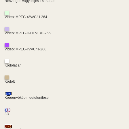
Részleges vagy teljes 16:9 adás
Video: MPEG-4/AVC/H-264
Video: MPEG-H/HEVC/H-265
Video: MPEG-I/VVC/H-266
Kódolatlan
Kódolt
Képernyőkép megjelenítése
3D