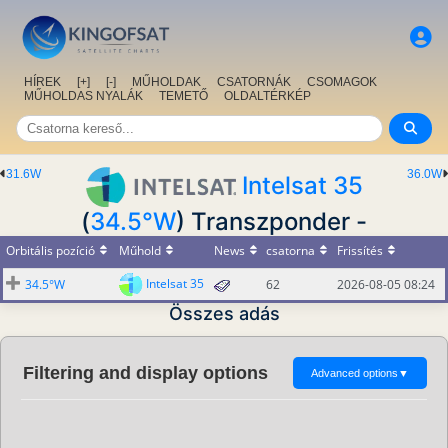
HÍREK
[+]
[-]
MŰHOLDAK
CSATORNÁK
CSOMAGOK
MŰHOLDAS NYALÁK
TEMETŐ
OLDALTÉRKÉP
31.6W
36.0W
Intelsat 35
(
34.5°W
) Transzponder -
Orbitális pozíció
Műhold
News
csatorna
Frissítés
Intelsat 35
34.5°W
62
2026-08-05 08:24
Összes adás
Filtering and display options
Advanced options
▼