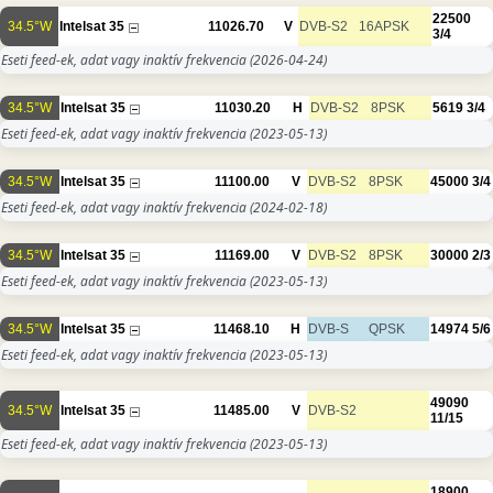
22500
34.5°W
Intelsat 35
11026.70
V
DVB-S2
16APSK
3/4
Eseti feed-ek, adat vagy inaktív frekvencia
(2026-04-24)
34.5°W
Intelsat 35
11030.20
H
DVB-S2
8PSK
5619
3/4
Eseti feed-ek, adat vagy inaktív frekvencia
(2023-05-13)
34.5°W
Intelsat 35
11100.00
V
DVB-S2
8PSK
45000
3/4
Eseti feed-ek, adat vagy inaktív frekvencia
(2024-02-18)
34.5°W
Intelsat 35
11169.00
V
DVB-S2
8PSK
30000
2/3
Eseti feed-ek, adat vagy inaktív frekvencia
(2023-05-13)
34.5°W
Intelsat 35
11468.10
H
DVB-S
QPSK
14974
5/6
Eseti feed-ek, adat vagy inaktív frekvencia
(2023-05-13)
49090
34.5°W
Intelsat 35
11485.00
V
DVB-S2
11/15
Eseti feed-ek, adat vagy inaktív frekvencia
(2023-05-13)
18900