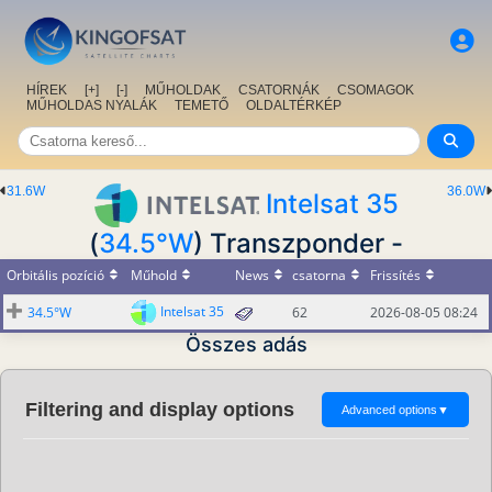
HÍREK
[+]
[-]
MŰHOLDAK
CSATORNÁK
CSOMAGOK
MŰHOLDAS NYALÁK
TEMETŐ
OLDALTÉRKÉP
31.6W
36.0W
Intelsat 35
(
34.5°W
) Transzponder -
Orbitális pozíció
Műhold
News
csatorna
Frissítés
Intelsat 35
34.5°W
62
2026-08-05 08:24
Összes adás
Filtering and display options
Advanced options
▼