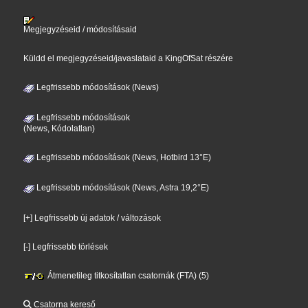
Megjegyzéseid / módosításaid
Küldd el megjegyzéseid/javaslataid a KingOfSat részére
Legfrissebb módosítások (News)
Legfrissebb módosítások
(News, Kódolatlan)
Legfrissebb módosítások (News, Hotbird 13°E)
Legfrissebb módosítások (News, Astra 19,2°E)
[+] Legfrissebb új adatok / változások
[-] Legfrissebb törlések
Átmenetileg titkosítatlan csatornák (FTA) (5)
Csatorna kereső