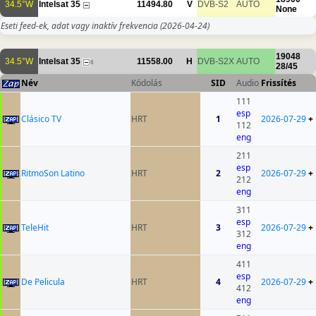
34.5°W
Intelsat 35
11494.80
V
DVB-S2
AUTO
None
Eseti feed-ek, adat vagy inaktív frekvencia
(2026-04-24)
19048
34.5°W
Intelsat 35
11558.00
H
DVB-S2X
AUTO
6
28/45
Név
Kódolás
SID
Audio
Frissítés
111
esp
Clásico TV
HRT
1
2026-07-29
+
112
eng
211
esp
RitmoSon Latino
HRT
2
2026-07-29
+
212
eng
311
esp
TeleHit
HRT
3
2026-07-29
+
312
eng
411
esp
De Pelicula
HRT
4
2026-07-29
+
412
eng