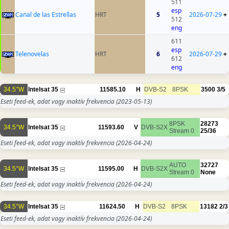
511
esp
Canal de las Estrellas
HRT
5
2026-07-29
+
512
eng
611
esp
Telenovelas
HRT
6
2026-07-29
+
612
eng
34.5°W
Intelsat 35
11585.10
H
DVB-S2
8PSK
3500
3/5
Eseti feed-ek, adat vagy inaktív frekvencia
(2023-05-13)
8PSK
28273
34.5°W
Intelsat 35
11593.60
V
DVB-S2X
Stream 0
25/36
Eseti feed-ek, adat vagy inaktív frekvencia
(2026-04-24)
AUTO
32727
34.5°W
Intelsat 35
11595.00
H
DVB-S2X
Stream 0
None
Eseti feed-ek, adat vagy inaktív frekvencia
(2026-04-24)
34.5°W
Intelsat 35
11624.50
H
DVB-S2
8PSK
13182
2/3
Eseti feed-ek, adat vagy inaktív frekvencia
(2026-04-24)