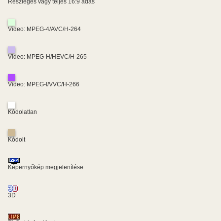
Részleges vagy teljes 16:9 adás
Video: MPEG-4/AVC/H-264
Video: MPEG-H/HEVC/H-265
Video: MPEG-I/VVC/H-266
Kódolatlan
Kódolt
Képernyőkép megjelenítése
3D