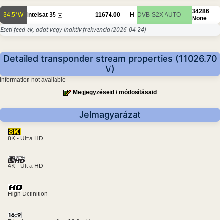
34286
34.5°W
Intelsat 35
11674.00
H
DVB-S2X
AUTO
None
Eseti feed-ek, adat vagy inaktív frekvencia
(2026-04-24)
Detailed transponder stream properties (11026.70
V)
Information not available
Megjegyzéseid / módosításaid
Jelmagyarázat
8K - Ultra HD
4K - Ultra HD
High Definition