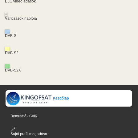
ÉLŐ videó adások
+
Változások naplója
DVB-S
DVB-S2
DVB-S2X
Kezdőlap
Bemutató / GyIK
Saját profil megadása